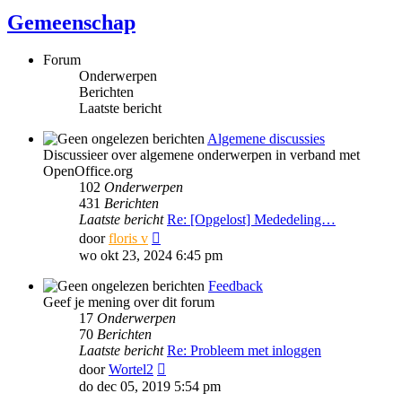
Gemeenschap
Forum
Onderwerpen
Berichten
Laatste bericht
Algemene discussies
Discussieer over algemene onderwerpen in verband met
OpenOffice.org
102
Onderwerpen
431
Berichten
Laatste bericht
Re: [Opgelost] Mededeling…
Bekijk
door
floris v
laatste
wo okt 23, 2024 6:45 pm
bericht
Feedback
Geef je mening over dit forum
17
Onderwerpen
70
Berichten
Laatste bericht
Re: Probleem met inloggen
Bekijk
door
Wortel2
laatste
do dec 05, 2019 5:54 pm
bericht