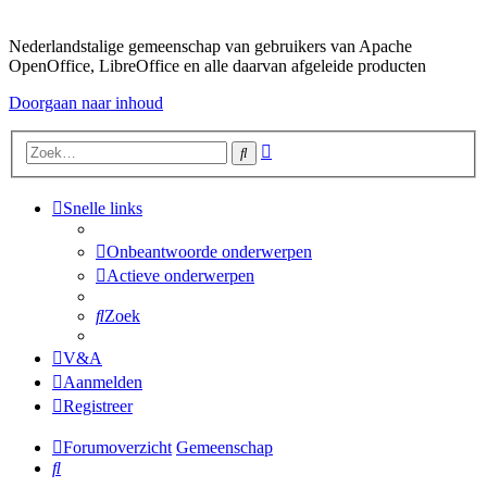
Nederlandstalige gemeenschap van gebruikers van Apache
OpenOffice, LibreOffice en alle daarvan afgeleide producten
Doorgaan naar inhoud
Uitgebreid
Zoek
zoeken
Snelle links
Onbeantwoorde onderwerpen
Actieve onderwerpen
Zoek
V&A
Aanmelden
Registreer
Forumoverzicht
Gemeenschap
Zoek