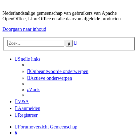
Nederlandstalige gemeenschap van gebruikers van Apache
OpenOffice, LibreOffice en alle daarvan afgeleide producten
Doorgaan naar inhoud
Uitgebreid
Zoek
zoeken
Snelle links
Onbeantwoorde onderwerpen
Actieve onderwerpen
Zoek
V&A
Aanmelden
Registreer
Forumoverzicht
Gemeenschap
Zoek