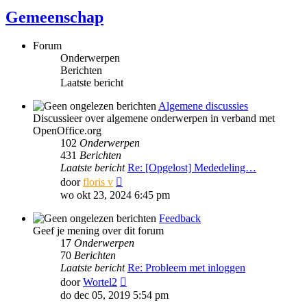
Gemeenschap
Forum
Onderwerpen
Berichten
Laatste bericht
Algemene discussies
Discussieer over algemene onderwerpen in verband met
OpenOffice.org
102
Onderwerpen
431
Berichten
Laatste bericht
Re: [Opgelost] Mededeling…
Bekijk
door
floris v
laatste
wo okt 23, 2024 6:45 pm
bericht
Feedback
Geef je mening over dit forum
17
Onderwerpen
70
Berichten
Laatste bericht
Re: Probleem met inloggen
Bekijk
door
Wortel2
laatste
do dec 05, 2019 5:54 pm
bericht