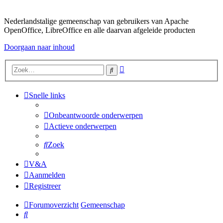
Nederlandstalige gemeenschap van gebruikers van Apache
OpenOffice, LibreOffice en alle daarvan afgeleide producten
Doorgaan naar inhoud
Uitgebreid
Zoek
zoeken
Snelle links
Onbeantwoorde onderwerpen
Actieve onderwerpen
Zoek
V&A
Aanmelden
Registreer
Forumoverzicht
Gemeenschap
Zoek