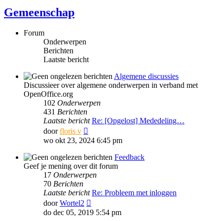
Gemeenschap
Forum
Onderwerpen
Berichten
Laatste bericht
Algemene discussies
Discussieer over algemene onderwerpen in verband met
OpenOffice.org
102
Onderwerpen
431
Berichten
Laatste bericht
Re: [Opgelost] Mededeling…
Bekijk
door
floris v
laatste
wo okt 23, 2024 6:45 pm
bericht
Feedback
Geef je mening over dit forum
17
Onderwerpen
70
Berichten
Laatste bericht
Re: Probleem met inloggen
Bekijk
door
Wortel2
laatste
do dec 05, 2019 5:54 pm
bericht