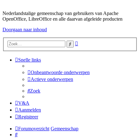
Nederlandstalige gemeenschap van gebruikers van Apache
OpenOffice, LibreOffice en alle daarvan afgeleide producten
Doorgaan naar inhoud
Uitgebreid
Zoek
zoeken
Snelle links
Onbeantwoorde onderwerpen
Actieve onderwerpen
Zoek
V&A
Aanmelden
Registreer
Forumoverzicht
Gemeenschap
Zoek