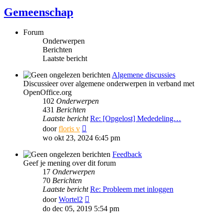
Gemeenschap
Forum
Onderwerpen
Berichten
Laatste bericht
Algemene discussies
Discussieer over algemene onderwerpen in verband met
OpenOffice.org
102
Onderwerpen
431
Berichten
Laatste bericht
Re: [Opgelost] Mededeling…
Bekijk
door
floris v
laatste
wo okt 23, 2024 6:45 pm
bericht
Feedback
Geef je mening over dit forum
17
Onderwerpen
70
Berichten
Laatste bericht
Re: Probleem met inloggen
Bekijk
door
Wortel2
laatste
do dec 05, 2019 5:54 pm
bericht