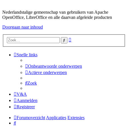
Nederlandstalige gemeenschap van gebruikers van Apache
OpenOffice, LibreOffice en alle daarvan afgeleide producten
Doorgaan naar inhoud
Uitgebreid
Zoek
zoeken
Snelle links
Onbeantwoorde onderwerpen
Actieve onderwerpen
Zoek
V&A
Aanmelden
Registreer
Forumoverzicht
Applicaties
Extensies
Zoek