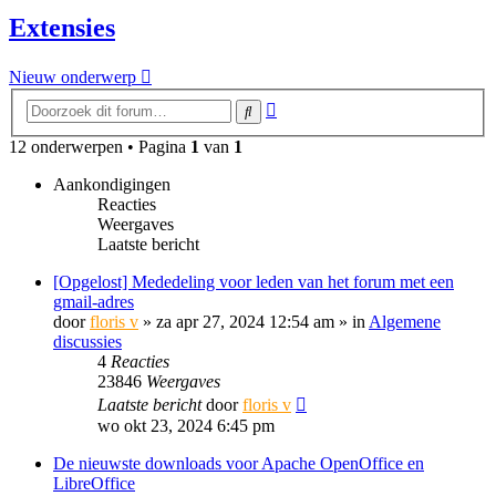
Extensies
Nieuw onderwerp
Uitgebreid
Zoek
zoeken
12 onderwerpen • Pagina
1
van
1
Aankondigingen
Reacties
Weergaves
Laatste bericht
[Opgelost] Mededeling voor leden van het forum met een
gmail-adres
door
floris v
»
za apr 27, 2024 12:54 am
» in
Algemene
discussies
4
Reacties
23846
Weergaves
Laatste bericht
door
floris v
wo okt 23, 2024 6:45 pm
De nieuwste downloads voor Apache OpenOffice en
LibreOffice