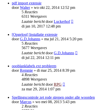
pdf import extensie
door
Walter
»
wo okt 22, 2014 12:52 pm
5
Reacties
6311
Weergaves
Laatste bericht
door
Luckerhof
di jan 10, 2017 12:48 pm
[Opgelost] Installatie extensie
door
G.D.Johanns
»
ma jul 21, 2014 5:20 pm
5
Reacties
5677
Weergaves
Laatste bericht
door
G.D.Johanns
di jul 22, 2014 12:11 pm
oooblanklabels ext probleem
door
Remmie
»
di mar 25, 2014 8:39 pm
4
Reacties
4898
Weergaves
Laatste bericht
door
RPG
za mar 29, 2014 1:07 pm
Spellingscontrole zet rode strepen onder alle woorden
door
Marcus
»
wo mei 08, 2013 5:43 pm
2
Reacties