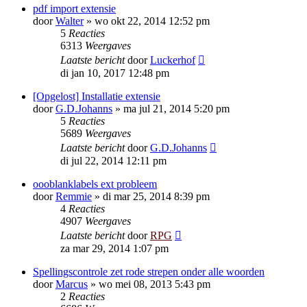
pdf import extensie
door
Walter
»
wo okt 22, 2014 12:52 pm
5
Reacties
6313
Weergaves
Laatste bericht
door
Luckerhof
di jan 10, 2017 12:48 pm
[Opgelost] Installatie extensie
door
G.D.Johanns
»
ma jul 21, 2014 5:20 pm
5
Reacties
5689
Weergaves
Laatste bericht
door
G.D.Johanns
di jul 22, 2014 12:11 pm
oooblanklabels ext probleem
door
Remmie
»
di mar 25, 2014 8:39 pm
4
Reacties
4907
Weergaves
Laatste bericht
door
RPG
za mar 29, 2014 1:07 pm
Spellingscontrole zet rode strepen onder alle woorden
door
Marcus
»
wo mei 08, 2013 5:43 pm
2
Reacties