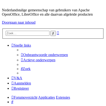
Nederlandstalige gemeenschap van gebruikers van Apache
OpenOffice, LibreOffice en alle daarvan afgeleide producten
Doorgaan naar inhoud
Uitgebreid
Zoek
zoeken
Snelle links
Onbeantwoorde onderwerpen
Actieve onderwerpen
Zoek
V&A
Aanmelden
Registreer
Forumoverzicht
Applicaties
Extensies
Zoek