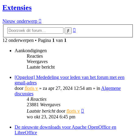
Extensies
Nieuw onderwerp
Uitgebreid
Zoek
zoeken
12 onderwerpen • Pagina
1
van
1
Aankondigingen
Reacties
Weergaves
Laatste bericht
[Opgelost] Mededeling voor leden van het forum met een
gmail-adres
door
floris v
»
za apr 27, 2024 12:54 am
» in
Algemene
discussies
4
Reacties
23881
Weergaves
Laatste bericht
door
floris v
wo okt 23, 2024 6:45 pm
De nieuwste downloads voor Apache OpenOffice en
LibreOffice