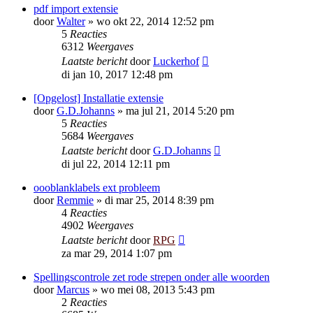
pdf import extensie
door
Walter
»
wo okt 22, 2014 12:52 pm
5
Reacties
6312
Weergaves
Laatste bericht
door
Luckerhof
di jan 10, 2017 12:48 pm
[Opgelost] Installatie extensie
door
G.D.Johanns
»
ma jul 21, 2014 5:20 pm
5
Reacties
5684
Weergaves
Laatste bericht
door
G.D.Johanns
di jul 22, 2014 12:11 pm
oooblanklabels ext probleem
door
Remmie
»
di mar 25, 2014 8:39 pm
4
Reacties
4902
Weergaves
Laatste bericht
door
RPG
za mar 29, 2014 1:07 pm
Spellingscontrole zet rode strepen onder alle woorden
door
Marcus
»
wo mei 08, 2013 5:43 pm
2
Reacties