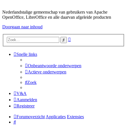
Nederlandstalige gemeenschap van gebruikers van Apache
OpenOffice, LibreOffice en alle daarvan afgeleide producten
Doorgaan naar inhoud
Uitgebreid
Zoek
zoeken
Snelle links
Onbeantwoorde onderwerpen
Actieve onderwerpen
Zoek
V&A
Aanmelden
Registreer
Forumoverzicht
Applicaties
Extensies
Zoek