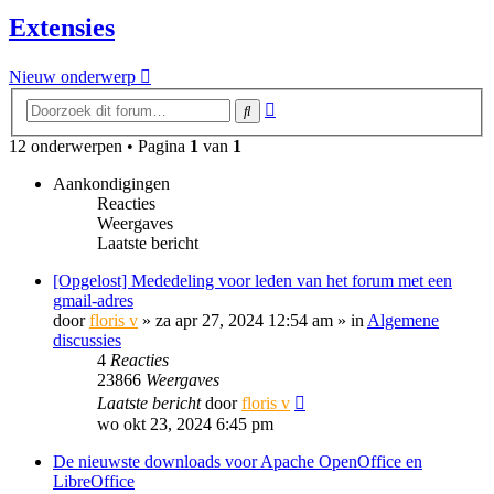
Extensies
Nieuw onderwerp
Uitgebreid
Zoek
zoeken
12 onderwerpen • Pagina
1
van
1
Aankondigingen
Reacties
Weergaves
Laatste bericht
[Opgelost] Mededeling voor leden van het forum met een
gmail-adres
door
floris v
»
za apr 27, 2024 12:54 am
» in
Algemene
discussies
4
Reacties
23866
Weergaves
Laatste bericht
door
floris v
wo okt 23, 2024 6:45 pm
De nieuwste downloads voor Apache OpenOffice en
LibreOffice