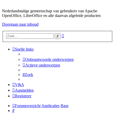
Nederlandstalige gemeenschap van gebruikers van Apache
OpenOffice, LibreOffice en alle daarvan afgeleide producten
Doorgaan naar inhoud
Uitgebreid
Zoek
zoeken
Snelle links
Onbeantwoorde onderwerpen
Actieve onderwerpen
Zoek
V&A
Aanmelden
Registreer
Forumoverzicht
Applicaties
Base
Zoek