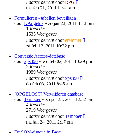
Laatste bericht
door
RPG
ma feb 21, 2011 11:41 am
Formulieren - tabellen beveiligen
door
KAngelus
»
zo jan 23, 2011 1:13 pm
1
Reacties
1535
Weergaves
Laatste bericht
door
eremmel
za feb 12, 2011 10:32 pm
Conversie Access-database
door
xps350
»
wo feb 02, 2011 10:29 pm
2
Reacties
1989
Weergaves
Laatste bericht
door
xps350
do feb 03, 2011 8:45 am
[OPGELOST] Verwijderen database
door
Tamboer
»
zo jan 23, 2011 12:32 pm
4
Reacties
2719
Weergaves
Laatste bericht
door
Tamboer
ma jan 24, 2011 2:17 pm
De SOM-functie in Base