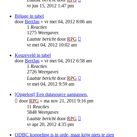
vr jun 15, 2012 1:47 pm
Bijlage in tabel
door
BertJan
»
vr mei 04, 2012 8:06 am
1
Reacties
1275
Weergaves
Laatste bericht
door
RPG
vr mei 04, 2012 10:02 am
Keuzeveld in tabel
door
BertJan
»
vr mei 04, 2012 6:58 am
1
Reacties
2726
Weergaves
Laatste bericht
door
RPG
vr mei 04, 2012 9:59 am
[Opgelost] Een datasource aanpassen.
door
RPG
»
ma nov 21, 2011 9:16 pm
11
Reacties
5848
Weergaves
Laatste bericht
door
RPG
vr apr 20, 2012 4:35 pm
ODBC koppeling is in orde, maar krijg niets te zien