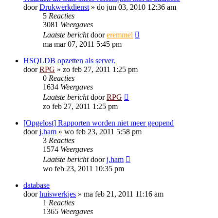
door
Drukwerkdienst
»
do jun 03, 2010 12:36 am
5
Reacties
3081
Weergaves
Laatste bericht
door
eremmel
ma mar 07, 2011 5:45 pm
HSQLDB opzetten als server.
door
RPG
»
zo feb 27, 2011 1:25 pm
0
Reacties
1634
Weergaves
Laatste bericht
door
RPG
zo feb 27, 2011 1:25 pm
[Opgelost] Rapporten worden niet meer geopend
door
j.ham
»
wo feb 23, 2011 5:58 pm
3
Reacties
1574
Weergaves
Laatste bericht
door
j.ham
wo feb 23, 2011 10:35 pm
database
door
huiswerkjes
»
ma feb 21, 2011 11:16 am
1
Reacties
1365
Weergaves