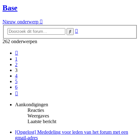
Base
Nieuw onderwerp
Uitgebreid
Zoek
zoeken
262 onderwerpen
Vorige
1
2
3
4
5
6
Volgende
Aankondigingen
Reacties
Weergaves
Laatste bericht
[Opgelost] Mededeling voor leden van het forum met een
gmail-adres