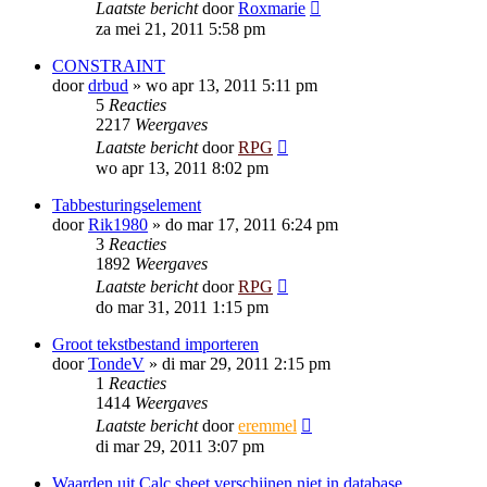
Laatste bericht
door
Roxmarie
za mei 21, 2011 5:58 pm
CONSTRAINT
door
drbud
»
wo apr 13, 2011 5:11 pm
5
Reacties
2217
Weergaves
Laatste bericht
door
RPG
wo apr 13, 2011 8:02 pm
Tabbesturingselement
door
Rik1980
»
do mar 17, 2011 6:24 pm
3
Reacties
1892
Weergaves
Laatste bericht
door
RPG
do mar 31, 2011 1:15 pm
Groot tekstbestand importeren
door
TondeV
»
di mar 29, 2011 2:15 pm
1
Reacties
1414
Weergaves
Laatste bericht
door
eremmel
di mar 29, 2011 3:07 pm
Waarden uit Calc sheet verschijnen niet in database