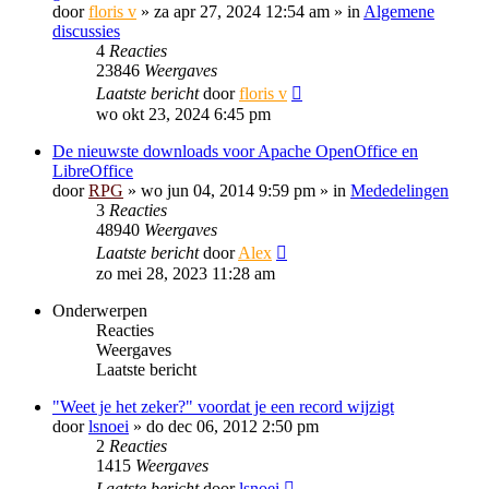
door
floris v
»
za apr 27, 2024 12:54 am
» in
Algemene
discussies
4
Reacties
23846
Weergaves
Laatste bericht
door
floris v
wo okt 23, 2024 6:45 pm
De nieuwste downloads voor Apache OpenOffice en
LibreOffice
door
RPG
»
wo jun 04, 2014 9:59 pm
» in
Mededelingen
3
Reacties
48940
Weergaves
Laatste bericht
door
Alex
zo mei 28, 2023 11:28 am
Onderwerpen
Reacties
Weergaves
Laatste bericht
"Weet je het zeker?" voordat je een record wijzigt
door
lsnoei
»
do dec 06, 2012 2:50 pm
2
Reacties
1415
Weergaves
Laatste bericht
door
lsnoei