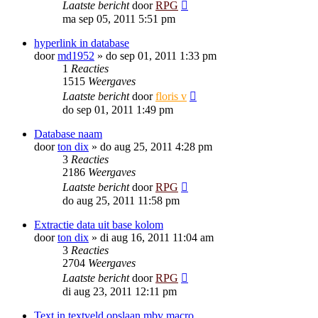
Laatste bericht
door
RPG
ma sep 05, 2011 5:51 pm
hyperlink in database
door
md1952
»
do sep 01, 2011 1:33 pm
1
Reacties
1515
Weergaves
Laatste bericht
door
floris v
do sep 01, 2011 1:49 pm
Database naam
door
ton dix
»
do aug 25, 2011 4:28 pm
3
Reacties
2186
Weergaves
Laatste bericht
door
RPG
do aug 25, 2011 11:58 pm
Extractie data uit base kolom
door
ton dix
»
di aug 16, 2011 11:04 am
3
Reacties
2704
Weergaves
Laatste bericht
door
RPG
di aug 23, 2011 12:11 pm
Text in textveld opslaan mbv macro