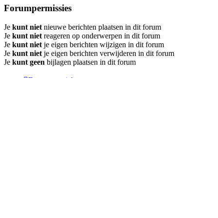
Forumpermissies
Je
kunt niet
nieuwe berichten plaatsen in dit forum
Je
kunt niet
reageren op onderwerpen in dit forum
Je
kunt niet
je eigen berichten wijzigen in dit forum
Je
kunt niet
je eigen berichten verwijderen in dit forum
Je
kunt geen
bijlagen plaatsen in dit forum
Forumoverzicht
Alle tijden zijn
UTC+02:00
Verwijder cookies
Contact
Powered by
phpBB
® Forum Software © phpBB Limited
Nederlandse vertaling door
phpBB.nl
.
Privacy
|
Gebruikersvoorwaarden
Download