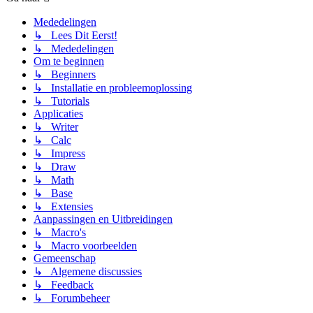
Mededelingen
↳ Lees Dit Eerst!
↳ Mededelingen
Om te beginnen
↳ Beginners
↳ Installatie en probleemoplossing
↳ Tutorials
Applicaties
↳ Writer
↳ Calc
↳ Impress
↳ Draw
↳ Math
↳ Base
↳ Extensies
Aanpassingen en Uitbreidingen
↳ Macro's
↳ Macro voorbeelden
Gemeenschap
↳ Algemene discussies
↳ Feedback
↳ Forumbeheer