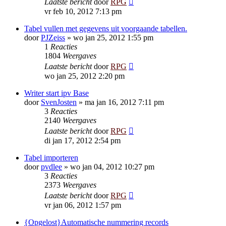
Laatste bericht
door
RPG
vr feb 10, 2012 7:13 pm
Tabel vullen met gegevens uit voorgaande tabellen.
door
PJZeiss
»
wo jan 25, 2012 1:55 pm
1
Reacties
1804
Weergaves
Laatste bericht
door
RPG
wo jan 25, 2012 2:20 pm
Writer start ipv Base
door
SvenJosten
»
ma jan 16, 2012 7:11 pm
3
Reacties
2140
Weergaves
Laatste bericht
door
RPG
di jan 17, 2012 2:54 pm
Tabel importeren
door
pvdlee
»
wo jan 04, 2012 10:27 pm
3
Reacties
2373
Weergaves
Laatste bericht
door
RPG
vr jan 06, 2012 1:57 pm
{Opgelost}Automatische nummering records