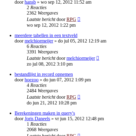
door
hansb
»
wo sep 12, 2012 11:52 am
2
Reacties
2362
Weergaves
Laatste bericht
door
RPG
wo sep 12, 2012 1:22 pm
meerdere tabellen in een textveld
door
melchiormeijer
»
do jul 05, 2012 12:19 am
6
Reacties
3391
Weergaves
Laatste bericht
door
melchiormeijer
zo jul 08, 2012 3:10 pm
bestandlijst in record opnemen
door
hoezoo
»
do jun 07, 2012 1:09 pm
4
Reacties
2484
Weergaves
Laatste bericht
door
RPG
do jun 21, 2012 10:28 pm
Berekeningen maken in query's
door
Joris Daneels
»
vr jun 15, 2012 12:48 pm
1
Reacties
2068
Weergaves
Laatste bericht
door
RPG