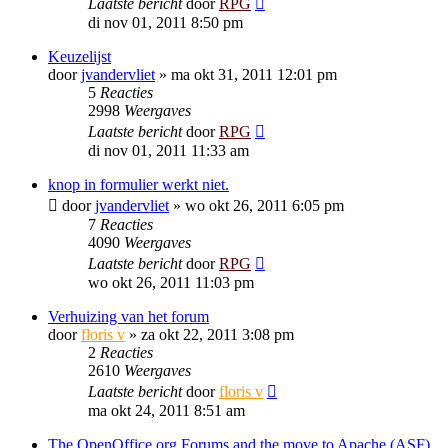
Laatste bericht
door
RPG
di nov 01, 2011 8:50 pm
Keuzelijst
door
jvandervliet
»
ma okt 31, 2011 12:01 pm
5
Reacties
2998
Weergaves
Laatste bericht
door
RPG
di nov 01, 2011 11:33 am
knop in formulier werkt niet.
door
jvandervliet
»
wo okt 26, 2011 6:05 pm
7
Reacties
4090
Weergaves
Laatste bericht
door
RPG
wo okt 26, 2011 11:03 pm
Verhuizing van het forum
door
floris v
»
za okt 22, 2011 3:08 pm
2
Reacties
2610
Weergaves
Laatste bericht
door
floris v
ma okt 24, 2011 8:51 am
The OpenOffice.org Forums and the move to Apache (ASF)