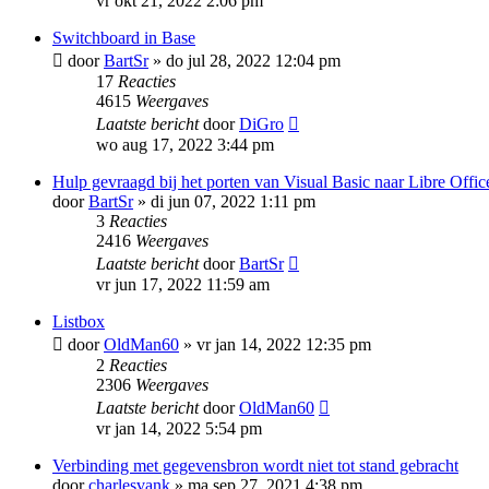
vr okt 21, 2022 2:06 pm
Switchboard in Base
door
BartSr
»
do jul 28, 2022 12:04 pm
17
Reacties
4615
Weergaves
Laatste bericht
door
DiGro
wo aug 17, 2022 3:44 pm
Hulp gevraagd bij het porten van Visual Basic naar Libre Offi
door
BartSr
»
di jun 07, 2022 1:11 pm
3
Reacties
2416
Weergaves
Laatste bericht
door
BartSr
vr jun 17, 2022 11:59 am
Listbox
door
OldMan60
»
vr jan 14, 2022 12:35 pm
2
Reacties
2306
Weergaves
Laatste bericht
door
OldMan60
vr jan 14, 2022 5:54 pm
Verbinding met gegevensbron wordt niet tot stand gebracht
door
charlesvank
»
ma sep 27, 2021 4:38 pm