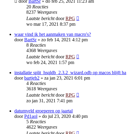
door
BartSr
»
do feb 25, 2021 11:23 am
20
Reacties
8237
Weergaves
Laatste bericht
door
RPG
wo mar 17, 2021 8:37 pm
waar vind ik het aanmaken van macro's?
door
BartSr
»
zo feb 14, 2021 4:12 pm
8
Reacties
4368
Weergaves
Laatste bericht
door
RPG
wo feb 24, 2021 1:57 pm
installatie split_hsqldb_2.3.2_wizard.odb op macos blijft ha
door
bartjeb2
»
za jan 23, 2021 6:01 pm
4
Reacties
3618
Weergaves
Laatste bericht
door
RPG
zo jan 31, 2021 7:41 pm
datumveld groeperen op jaartal
door
Pd1aol
»
do jul 23, 2020 4:40 pm
5
Reacties
4622
Weergaves
Laatste bericht
door
RPG