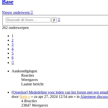
Base
Nieuw onderwerp
Uitgebreid
Zoek
zoeken
262 onderwerpen
1
2
3
4
5
6
Volgende
Aankondigingen
Reacties
Weergaves
Laatste bericht
[Opgelost] Mededeling voor leden van het forum met een gmail
door
floris v
»
za apr 27, 2024 12:54 am
» in
Algemene discuss
4
Reacties
23847
Weergaves