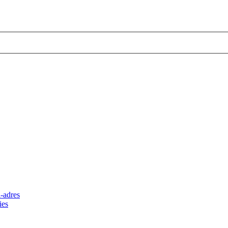
-adres
ies