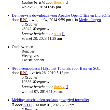
Laatste bericht
door
floris v
wo okt 23, 2024 6:45 pm
De nieuwste downloads voor Apache OpenOffice en LibreOffi
door
RPG
»
wo jun 04, 2014 9:59 pm
» in
Mededelingen
3
Reacties
48942
Weergaves
Laatste bericht
door
Alex
zo mei 28, 2023 11:28 am
Onderwerpen
Reacties
Weergaves
Laatste bericht
[Probleemoplosser] Lijst met Tutorials voor Base en SQL
door
RPG
»
vr feb 26, 2010 5:13 pm
6
Reacties
10386
Weergaves
Laatste bericht
door
floris v
wo mei 07, 2014 11:30 am
Melding uitschakelen opslaan gewijzigd formulier
door
KTD
»
za nov 01, 2025 6:35 pm
7
Reacties