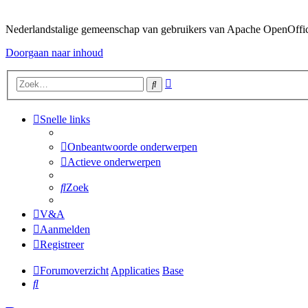
Nederlandstalige gemeenschap van gebruikers van Apache OpenOffice,
Doorgaan naar inhoud
Uitgebreid
Zoek
zoeken
Snelle links
Onbeantwoorde onderwerpen
Actieve onderwerpen
Zoek
V&A
Aanmelden
Registreer
Forumoverzicht
Applicaties
Base
Zoek