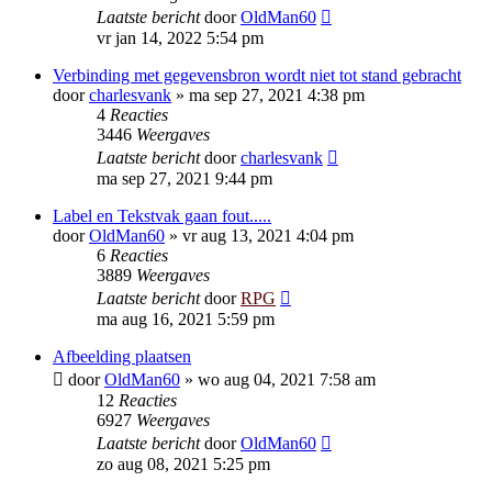
Laatste bericht
door
OldMan60
vr jan 14, 2022 5:54 pm
Verbinding met gegevensbron wordt niet tot stand gebracht
door
charlesvank
»
ma sep 27, 2021 4:38 pm
4
Reacties
3446
Weergaves
Laatste bericht
door
charlesvank
ma sep 27, 2021 9:44 pm
Label en Tekstvak gaan fout.....
door
OldMan60
»
vr aug 13, 2021 4:04 pm
6
Reacties
3889
Weergaves
Laatste bericht
door
RPG
ma aug 16, 2021 5:59 pm
Afbeelding plaatsen
door
OldMan60
»
wo aug 04, 2021 7:58 am
12
Reacties
6927
Weergaves
Laatste bericht
door
OldMan60
zo aug 08, 2021 5:25 pm