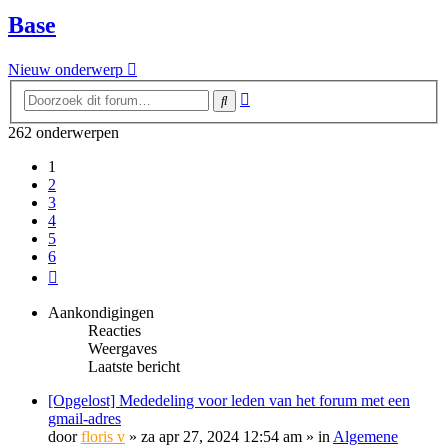
Base
Nieuw onderwerp
Uitgebreid
Zoek
zoeken
262 onderwerpen
1
2
3
4
5
6
Volgende
Aankondigingen
Reacties
Weergaves
Laatste bericht
[Opgelost] Mededeling voor leden van het forum met een
gmail-adres
door
floris v
»
za apr 27, 2024 12:54 am
» in
Algemene