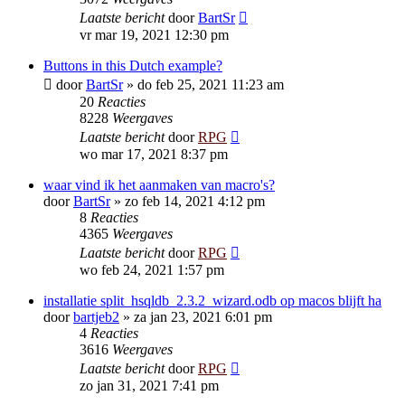
Laatste bericht
door
BartSr
vr mar 19, 2021 12:30 pm
Buttons in this Dutch example?
door
BartSr
»
do feb 25, 2021 11:23 am
20
Reacties
8228
Weergaves
Laatste bericht
door
RPG
wo mar 17, 2021 8:37 pm
waar vind ik het aanmaken van macro's?
door
BartSr
»
zo feb 14, 2021 4:12 pm
8
Reacties
4365
Weergaves
Laatste bericht
door
RPG
wo feb 24, 2021 1:57 pm
installatie split_hsqldb_2.3.2_wizard.odb op macos blijft ha
door
bartjeb2
»
za jan 23, 2021 6:01 pm
4
Reacties
3616
Weergaves
Laatste bericht
door
RPG
zo jan 31, 2021 7:41 pm