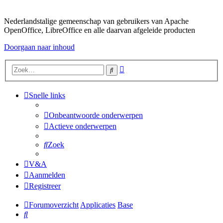
Nederlandstalige gemeenschap van gebruikers van Apache
OpenOffice, LibreOffice en alle daarvan afgeleide producten
Doorgaan naar inhoud
Uitgebreid
Zoek
zoeken
Snelle links
Onbeantwoorde onderwerpen
Actieve onderwerpen
Zoek
V&A
Aanmelden
Registreer
Forumoverzicht
Applicaties
Base
Zoek