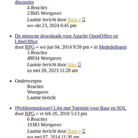
discussies
4
Reacties
23845
Weergaves
Laatste bericht
door
floris v
wo okt 23, 2024 6:45 pm
De nieuwste downloads voor Apache OpenOffice en
LibreOffice
door
RPG
»
wo jun 04, 2014 9:59 pm
» in
Mededelingen
3
Reacties
48934
Weergaves
Laatste bericht
door
Alex
zo mei 28, 2023 11:28 am
Onderwerpen
Reacties
Weergaves
Laatste bericht
[Probleemoplosser] Lijst met Tutorials voor Base en SQL
door
RPG
»
vr feb 26, 2010 5:13 pm
6
Reacties
10383
Weergaves
Laatste bericht
door
floris v
wo mei 07, 2014 11:30 am