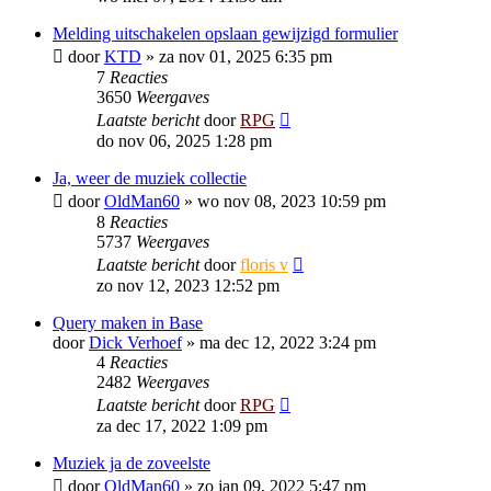
Melding uitschakelen opslaan gewijzigd formulier
door
KTD
»
za nov 01, 2025 6:35 pm
7
Reacties
3650
Weergaves
Laatste bericht
door
RPG
do nov 06, 2025 1:28 pm
Ja, weer de muziek collectie
door
OldMan60
»
wo nov 08, 2023 10:59 pm
8
Reacties
5737
Weergaves
Laatste bericht
door
floris v
zo nov 12, 2023 12:52 pm
Query maken in Base
door
Dick Verhoef
»
ma dec 12, 2022 3:24 pm
4
Reacties
2482
Weergaves
Laatste bericht
door
RPG
za dec 17, 2022 1:09 pm
Muziek ja de zoveelste
door
OldMan60
»
zo jan 09, 2022 5:47 pm