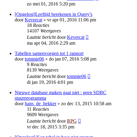
zo mei 01, 2016 5:20 pm
[Opgelost]Leeftijd berekenen in Query's
door
Kevercat
»
vr apr 01, 2016 11:06 pm
18
Reacties
14107
Weergaves
Laatste bericht
door
Kevercat
ma apr 04, 2016 2:29 am
Tabellen samenvoegen tot 1 rapport
door
tommie06
»
do jan 07, 2016 5:08 pm
9
Reacties
8139
Weergaves
Laatste bericht
door
tommie06
di jan 19, 2016 4:01 pm
Nieuwe database maken gaat niet : geen SDBC
stuurprogramma
door
hans_de_hekker
»
zo dec 13, 2015 10:58 am
11
Reacties
9609
Weergaves
Laatste bericht
door
RPG
vr dec 18, 2015 3:35 pm