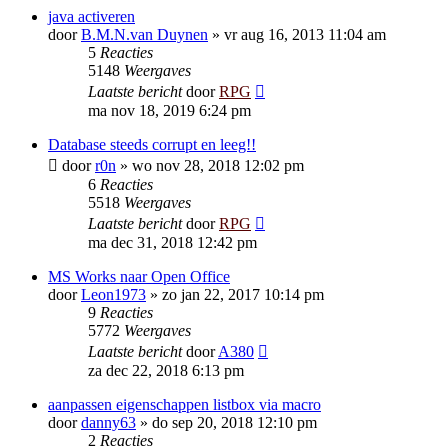
java activeren
door
B.M.N.van Duynen
»
vr aug 16, 2013 11:04 am
5
Reacties
5148
Weergaves
Laatste bericht
door
RPG
ma nov 18, 2019 6:24 pm
Database steeds corrupt en leeg!!
door
r0n
»
wo nov 28, 2018 12:02 pm
6
Reacties
5518
Weergaves
Laatste bericht
door
RPG
ma dec 31, 2018 12:42 pm
MS Works naar Open Office
door
Leon1973
»
zo jan 22, 2017 10:14 pm
9
Reacties
5772
Weergaves
Laatste bericht
door
A380
za dec 22, 2018 6:13 pm
aanpassen eigenschappen listbox via macro
door
danny63
»
do sep 20, 2018 12:10 pm
2
Reacties