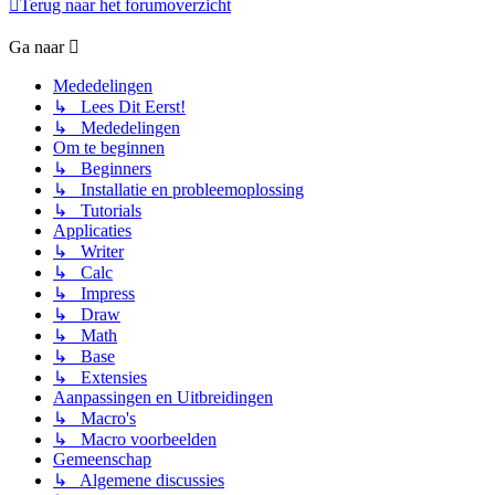
Terug naar het forumoverzicht
Ga naar
Mededelingen
↳ Lees Dit Eerst!
↳ Mededelingen
Om te beginnen
↳ Beginners
↳ Installatie en probleemoplossing
↳ Tutorials
Applicaties
↳ Writer
↳ Calc
↳ Impress
↳ Draw
↳ Math
↳ Base
↳ Extensies
Aanpassingen en Uitbreidingen
↳ Macro's
↳ Macro voorbeelden
Gemeenschap
↳ Algemene discussies