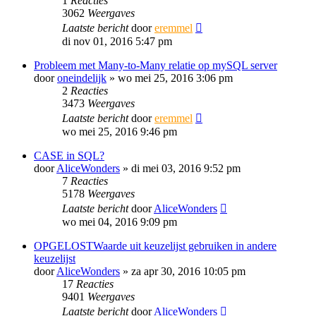
1
Reacties
3062
Weergaves
Laatste bericht
door
eremmel
di nov 01, 2016 5:47 pm
Probleem met Many-to-Many relatie op mySQL server
door
oneindelijk
»
wo mei 25, 2016 3:06 pm
2
Reacties
3473
Weergaves
Laatste bericht
door
eremmel
wo mei 25, 2016 9:46 pm
CASE in SQL?
door
AliceWonders
»
di mei 03, 2016 9:52 pm
7
Reacties
5178
Weergaves
Laatste bericht
door
AliceWonders
wo mei 04, 2016 9:09 pm
OPGELOSTWaarde uit keuzelijst gebruiken in andere
keuzelijst
door
AliceWonders
»
za apr 30, 2016 10:05 pm
17
Reacties
9401
Weergaves
Laatste bericht
door
AliceWonders