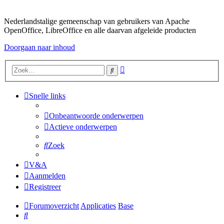
Nederlandstalige gemeenschap van gebruikers van Apache
OpenOffice, LibreOffice en alle daarvan afgeleide producten
Doorgaan naar inhoud
Uitgebreid
Zoek
zoeken
Snelle links
Onbeantwoorde onderwerpen
Actieve onderwerpen
Zoek
V&A
Aanmelden
Registreer
Forumoverzicht
Applicaties
Base
Zoek