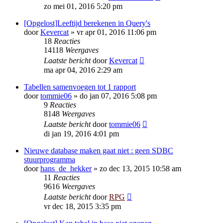
zo mei 01, 2016 5:20 pm
[Opgelost]Leeftijd berekenen in Query's
door
Kevercat
»
vr apr 01, 2016 11:06 pm
18
Reacties
14118
Weergaves
Laatste bericht
door
Kevercat
ma apr 04, 2016 2:29 am
Tabellen samenvoegen tot 1 rapport
door
tommie06
»
do jan 07, 2016 5:08 pm
9
Reacties
8148
Weergaves
Laatste bericht
door
tommie06
di jan 19, 2016 4:01 pm
Nieuwe database maken gaat niet : geen SDBC
stuurprogramma
door
hans_de_hekker
»
zo dec 13, 2015 10:58 am
11
Reacties
9616
Weergaves
Laatste bericht
door
RPG
vr dec 18, 2015 3:35 pm