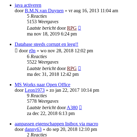
java activeren
door
B.M.N.van Duynen
»
vr aug 16, 2013 11:04 am
5
Reacties
5153
Weergaves
Laatste bericht
door
RPG
ma nov 18, 2019 6:24 pm
Database steeds corrupt en leeg!!
door
r0n
»
wo nov 28, 2018 12:02 pm
6
Reacties
5522
Weergaves
Laatste bericht
door
RPG
ma dec 31, 2018 12:42 pm
MS Works naar Open Office
door
Leon1973
»
zo jan 22, 2017 10:14 pm
9
Reacties
5778
Weergaves
Laatste bericht
door
A380
za dec 22, 2018 6:13 pm
aanpassen eigenschappen listbox via macro
door
danny63
»
do sep 20, 2018 12:10 pm
2
Reacties