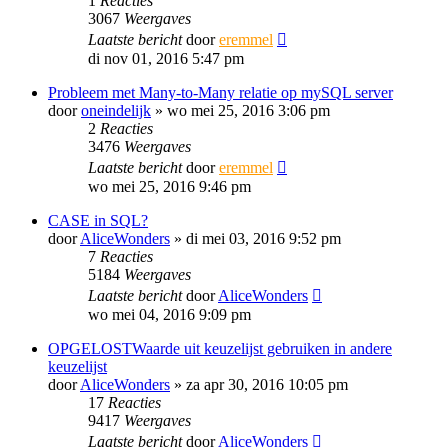
1
Reacties
3067
Weergaves
Laatste bericht
door
eremmel
di nov 01, 2016 5:47 pm
Probleem met Many-to-Many relatie op mySQL server
door
oneindelijk
»
wo mei 25, 2016 3:06 pm
2
Reacties
3476
Weergaves
Laatste bericht
door
eremmel
wo mei 25, 2016 9:46 pm
CASE in SQL?
door
AliceWonders
»
di mei 03, 2016 9:52 pm
7
Reacties
5184
Weergaves
Laatste bericht
door
AliceWonders
wo mei 04, 2016 9:09 pm
OPGELOSTWaarde uit keuzelijst gebruiken in andere
keuzelijst
door
AliceWonders
»
za apr 30, 2016 10:05 pm
17
Reacties
9417
Weergaves
Laatste bericht
door
AliceWonders