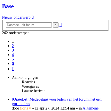
Base
Nieuw onderwerp
Uitgebreid
Zoek
zoeken
262 onderwerpen
1
2
3
4
5
6
Volgende
Aankondigingen
Reacties
Weergaves
Laatste bericht
[Opgelost] Mededeling voor leden van het forum met een
gmail-adres
door
floris v
»
za apr 27, 2024 12:54 am
» in
Algemene