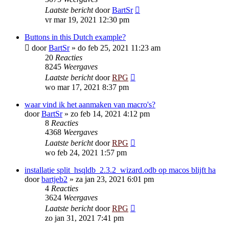
Laatste bericht
door
BartSr
vr mar 19, 2021 12:30 pm
Buttons in this Dutch example?
door
BartSr
»
do feb 25, 2021 11:23 am
20
Reacties
8245
Weergaves
Laatste bericht
door
RPG
wo mar 17, 2021 8:37 pm
waar vind ik het aanmaken van macro's?
door
BartSr
»
zo feb 14, 2021 4:12 pm
8
Reacties
4368
Weergaves
Laatste bericht
door
RPG
wo feb 24, 2021 1:57 pm
installatie split_hsqldb_2.3.2_wizard.odb op macos blijft ha
door
bartjeb2
»
za jan 23, 2021 6:01 pm
4
Reacties
3624
Weergaves
Laatste bericht
door
RPG
zo jan 31, 2021 7:41 pm