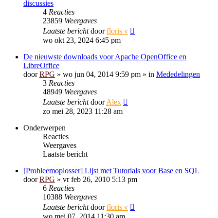
discussies
4
Reacties
23859
Weergaves
Laatste bericht
door
floris v
wo okt 23, 2024 6:45 pm
De nieuwste downloads voor Apache OpenOffice en
LibreOffice
door
RPG
»
wo jun 04, 2014 9:59 pm
» in
Mededelingen
3
Reacties
48949
Weergaves
Laatste bericht
door
Alex
zo mei 28, 2023 11:28 am
Onderwerpen
Reacties
Weergaves
Laatste bericht
[Probleemoplosser] Lijst met Tutorials voor Base en SQL
door
RPG
»
vr feb 26, 2010 5:13 pm
6
Reacties
10388
Weergaves
Laatste bericht
door
floris v
wo mei 07, 2014 11:30 am