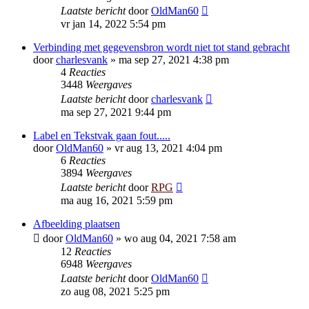
Laatste bericht
door
OldMan60
vr jan 14, 2022 5:54 pm
Verbinding met gegevensbron wordt niet tot stand gebracht
door
charlesvank
»
ma sep 27, 2021 4:38 pm
4
Reacties
3448
Weergaves
Laatste bericht
door
charlesvank
ma sep 27, 2021 9:44 pm
Label en Tekstvak gaan fout.....
door
OldMan60
»
vr aug 13, 2021 4:04 pm
6
Reacties
3894
Weergaves
Laatste bericht
door
RPG
ma aug 16, 2021 5:59 pm
Afbeelding plaatsen
door
OldMan60
»
wo aug 04, 2021 7:58 am
12
Reacties
6948
Weergaves
Laatste bericht
door
OldMan60
zo aug 08, 2021 5:25 pm