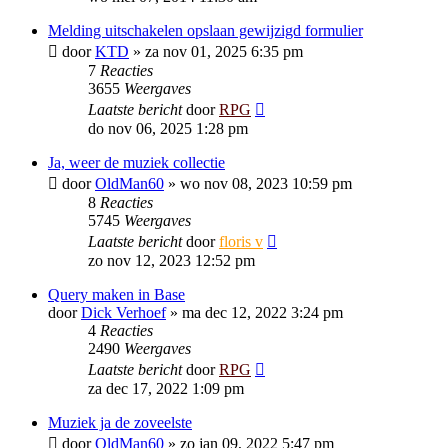
Melding uitschakelen opslaan gewijzigd formulier
door
KTD
»
za nov 01, 2025 6:35 pm
7
Reacties
3655
Weergaves
Laatste bericht
door
RPG
do nov 06, 2025 1:28 pm
Ja, weer de muziek collectie
door
OldMan60
»
wo nov 08, 2023 10:59 pm
8
Reacties
5745
Weergaves
Laatste bericht
door
floris v
zo nov 12, 2023 12:52 pm
Query maken in Base
door
Dick Verhoef
»
ma dec 12, 2022 3:24 pm
4
Reacties
2490
Weergaves
Laatste bericht
door
RPG
za dec 17, 2022 1:09 pm
Muziek ja de zoveelste
door
OldMan60
»
zo jan 09, 2022 5:47 pm