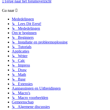
Terug naar het forumoverzicht
Ga naar
Mededelingen
↳ Lees Dit Eerst!
↳ Mededelingen
Om te beginnen
↳ Beginners
↳ Installatie en probleemoplossing
↳ Tutorials
Applicaties
↳ Writer
↳ Calc
↳ Impress
↳ Draw
↳ Math
↳ Base
↳ Extensies
Aanpassingen en Uitbreidingen
↳ Macro's
↳ Macro voorbeelden
Gemeenschap
↳ Algemene discussies