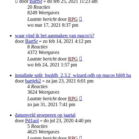
door
BartSr
»
do feb 25, 2021 11:23 am
20
Reacties
8249
Weergaves
Laatste bericht
door
RPG
wo mar 17, 2021 8:37 pm
waar vind ik het aanmaken van macro's?
door
BartSr
»
zo feb 14, 2021 4:12 pm
8
Reacties
4372
Weergaves
Laatste bericht
door
RPG
wo feb 24, 2021 1:57 pm
installatie split_hsqldb_2.3.2_wizard.odb op macos blijft ha
door
bartjeb2
»
za jan 23, 2021 6:01 pm
4
Reacties
3624
Weergaves
Laatste bericht
door
RPG
zo jan 31, 2021 7:41 pm
datumveld groeperen op jaartal
door
Pd1aol
»
do jul 23, 2020 4:40 pm
5
Reacties
4625
Weergaves
Laatste bericht
door
RPG