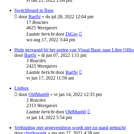
vr okt 21, 2022 2:06 pm
Switchboard in Base
door
BartSr
»
do jul 28, 2022 12:04 pm
17
Reacties
4625
Weergaves
Laatste bericht
door
DiGro
wo aug 17, 2022 3:44 pm
Hulp gevraagd bij het porten van Visual Basic naar Libre Offi
door
BartSr
»
di jun 07, 2022 1:11 pm
3
Reacties
2423
Weergaves
Laatste bericht
door
BartSr
vr jun 17, 2022 11:59 am
Listbox
door
OldMan60
»
vr jan 14, 2022 12:35 pm
2
Reacties
2313
Weergaves
Laatste bericht
door
OldMan60
vr jan 14, 2022 5:54 pm
Verbinding met gegevensbron wordt niet tot stand gebracht
door
charlesvank
»
ma sep 27, 2021 4:38 pm