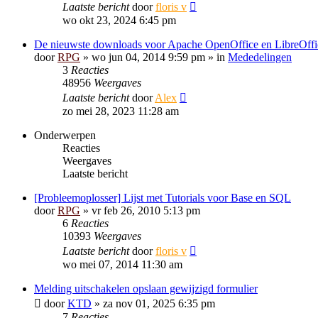
Laatste bericht
door
floris v
wo okt 23, 2024 6:45 pm
De nieuwste downloads voor Apache OpenOffice en LibreOffi
door
RPG
»
wo jun 04, 2014 9:59 pm
» in
Mededelingen
3
Reacties
48956
Weergaves
Laatste bericht
door
Alex
zo mei 28, 2023 11:28 am
Onderwerpen
Reacties
Weergaves
Laatste bericht
[Probleemoplosser] Lijst met Tutorials voor Base en SQL
door
RPG
»
vr feb 26, 2010 5:13 pm
6
Reacties
10393
Weergaves
Laatste bericht
door
floris v
wo mei 07, 2014 11:30 am
Melding uitschakelen opslaan gewijzigd formulier
door
KTD
»
za nov 01, 2025 6:35 pm
7
Reacties