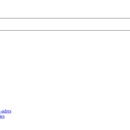
-adres
ies