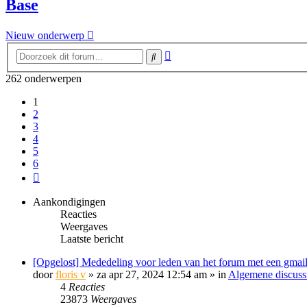
Base
Nieuw onderwerp
Uitgebreid
Zoek
zoeken
262 onderwerpen
1
2
3
4
5
6
Volgende
Aankondigingen
Reacties
Weergaves
Laatste bericht
[Opgelost] Mededeling voor leden van het forum met een gmail
door
floris v
»
za apr 27, 2024 12:54 am
» in
Algemene discuss
4
Reacties
23873
Weergaves