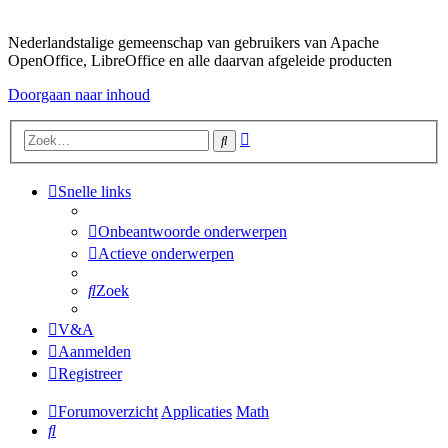
Nederlandstalige gemeenschap van gebruikers van Apache
OpenOffice, LibreOffice en alle daarvan afgeleide producten
Doorgaan naar inhoud
Uitgebreid
Zoek
zoeken
Snelle links
Onbeantwoorde onderwerpen
Actieve onderwerpen
Zoek
V&A
Aanmelden
Registreer
Forumoverzicht
Applicaties
Math
Zoek