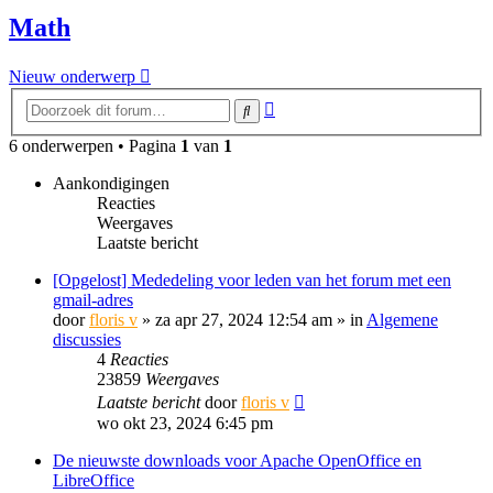
Math
Nieuw onderwerp
Uitgebreid
Zoek
zoeken
6 onderwerpen • Pagina
1
van
1
Aankondigingen
Reacties
Weergaves
Laatste bericht
[Opgelost] Mededeling voor leden van het forum met een
gmail-adres
door
floris v
»
za apr 27, 2024 12:54 am
» in
Algemene
discussies
4
Reacties
23859
Weergaves
Laatste bericht
door
floris v
wo okt 23, 2024 6:45 pm
De nieuwste downloads voor Apache OpenOffice en
LibreOffice