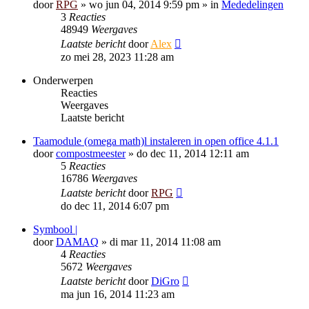
door
RPG
»
wo jun 04, 2014 9:59 pm
» in
Mededelingen
3
Reacties
48949
Weergaves
Laatste bericht
door
Alex
zo mei 28, 2023 11:28 am
Onderwerpen
Reacties
Weergaves
Laatste bericht
Taamodule (omega math)l instaleren in open office 4.1.1
door
compostmeester
»
do dec 11, 2014 12:11 am
5
Reacties
16786
Weergaves
Laatste bericht
door
RPG
do dec 11, 2014 6:07 pm
Symbool |
door
DAMAQ
»
di mar 11, 2014 11:08 am
4
Reacties
5672
Weergaves
Laatste bericht
door
DiGro
ma jun 16, 2014 11:23 am