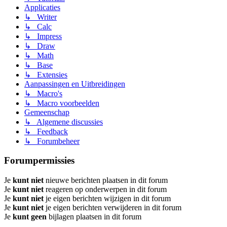
Applicaties
↳ Writer
↳ Calc
↳ Impress
↳ Draw
↳ Math
↳ Base
↳ Extensies
Aanpassingen en Uitbreidingen
↳ Macro's
↳ Macro voorbeelden
Gemeenschap
↳ Algemene discussies
↳ Feedback
↳ Forumbeheer
Forumpermissies
Je
kunt niet
nieuwe berichten plaatsen in dit forum
Je
kunt niet
reageren op onderwerpen in dit forum
Je
kunt niet
je eigen berichten wijzigen in dit forum
Je
kunt niet
je eigen berichten verwijderen in dit forum
Je
kunt geen
bijlagen plaatsen in dit forum