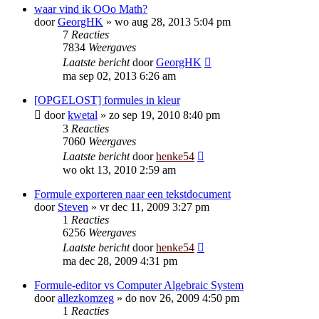
waar vind ik OOo Math?
door
GeorgHK
»
wo aug 28, 2013 5:04 pm
7
Reacties
7834
Weergaves
Laatste bericht
door
GeorgHK
ma sep 02, 2013 6:26 am
[OPGELOST] formules in kleur
door
kwetal
»
zo sep 19, 2010 8:40 pm
3
Reacties
7060
Weergaves
Laatste bericht
door
henke54
wo okt 13, 2010 2:59 am
Formule exporteren naar een tekstdocument
door
Steven
»
vr dec 11, 2009 3:27 pm
1
Reacties
6256
Weergaves
Laatste bericht
door
henke54
ma dec 28, 2009 4:31 pm
Formule-editor vs Computer Algebraic System
door
allezkomzeg
»
do nov 26, 2009 4:50 pm
1
Reacties