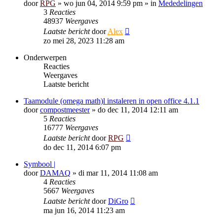
door
RPG
»
wo jun 04, 2014 9:59 pm
» in
Mededelingen
3
Reacties
48937
Weergaves
Laatste bericht
door
Alex
zo mei 28, 2023 11:28 am
Onderwerpen
Reacties
Weergaves
Laatste bericht
Taamodule (omega math)l instaleren in open office 4.1.1
door
compostmeester
»
do dec 11, 2014 12:11 am
5
Reacties
16777
Weergaves
Laatste bericht
door
RPG
do dec 11, 2014 6:07 pm
Symbool |
door
DAMAQ
»
di mar 11, 2014 11:08 am
4
Reacties
5667
Weergaves
Laatste bericht
door
DiGro
ma jun 16, 2014 11:23 am