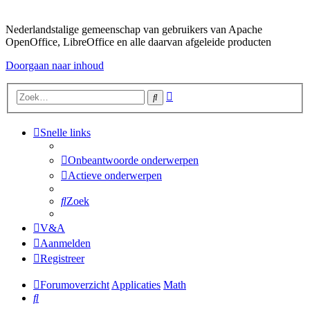
Nederlandstalige gemeenschap van gebruikers van Apache
OpenOffice, LibreOffice en alle daarvan afgeleide producten
Doorgaan naar inhoud
Uitgebreid
Zoek
zoeken
Snelle links
Onbeantwoorde onderwerpen
Actieve onderwerpen
Zoek
V&A
Aanmelden
Registreer
Forumoverzicht
Applicaties
Math
Zoek