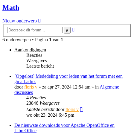
Math
Nieuw onderwerp
Uitgebreid
Zoek
zoeken
6 onderwerpen • Pagina
1
van
1
Aankondigingen
Reacties
Weergaves
Laatste bericht
[Opgelost] Mededeling voor leden van het forum met een
gmail-adres
door
floris v
»
za apr 27, 2024 12:54 am
» in
Algemene
discussies
4
Reacties
23846
Weergaves
Laatste bericht
door
floris v
wo okt 23, 2024 6:45 pm
De nieuwste downloads voor Apache OpenOffice en
LibreOffice