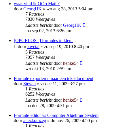
waar vind ik OOo Math?
door
GeorgHK
»
wo aug 28, 2013 5:04 pm
7
Reacties
7830
Weergaves
Laatste bericht
door
GeorgHK
ma sep 02, 2013 6:26 am
[OPGELOST] formules in kleur
door
kwetal
»
zo sep 19, 2010 8:40 pm
3
Reacties
7057
Weergaves
Laatste bericht
door
henke54
wo okt 13, 2010 2:59 am
Formule exporteren naar een tekstdocument
door
Steven
»
vr dec 11, 2009 3:27 pm
1
Reacties
6252
Weergaves
Laatste bericht
door
henke54
ma dec 28, 2009 4:31 pm
Formule-editor vs Computer Algebraic System
door
allezkomzeg
»
do nov 26, 2009 4:50 pm
1
Reacties