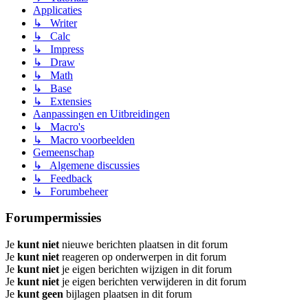
Applicaties
↳ Writer
↳ Calc
↳ Impress
↳ Draw
↳ Math
↳ Base
↳ Extensies
Aanpassingen en Uitbreidingen
↳ Macro's
↳ Macro voorbeelden
Gemeenschap
↳ Algemene discussies
↳ Feedback
↳ Forumbeheer
Forumpermissies
Je
kunt niet
nieuwe berichten plaatsen in dit forum
Je
kunt niet
reageren op onderwerpen in dit forum
Je
kunt niet
je eigen berichten wijzigen in dit forum
Je
kunt niet
je eigen berichten verwijderen in dit forum
Je
kunt geen
bijlagen plaatsen in dit forum