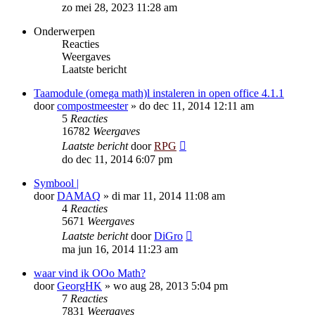
zo mei 28, 2023 11:28 am
Onderwerpen
Reacties
Weergaves
Laatste bericht
Taamodule (omega math)l instaleren in open office 4.1.1
door
compostmeester
»
do dec 11, 2014 12:11 am
5
Reacties
16782
Weergaves
Laatste bericht
door
RPG
do dec 11, 2014 6:07 pm
Symbool |
door
DAMAQ
»
di mar 11, 2014 11:08 am
4
Reacties
5671
Weergaves
Laatste bericht
door
DiGro
ma jun 16, 2014 11:23 am
waar vind ik OOo Math?
door
GeorgHK
»
wo aug 28, 2013 5:04 pm
7
Reacties
7831
Weergaves