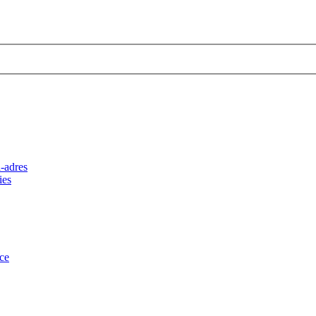
-adres
ies
ce