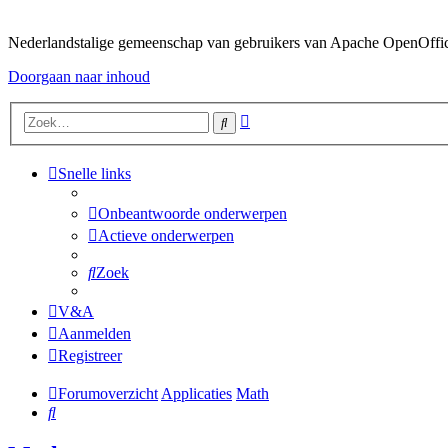
Nederlandstalige gemeenschap van gebruikers van Apache OpenOffice,
Doorgaan naar inhoud
Uitgebreid
Zoek
zoeken
Snelle links
Onbeantwoorde onderwerpen
Actieve onderwerpen
Zoek
V&A
Aanmelden
Registreer
Forumoverzicht
Applicaties
Math
Zoek