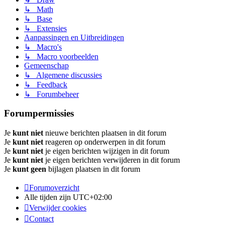
↳ Math
↳ Base
↳ Extensies
Aanpassingen en Uitbreidingen
↳ Macro's
↳ Macro voorbeelden
Gemeenschap
↳ Algemene discussies
↳ Feedback
↳ Forumbeheer
Forumpermissies
Je
kunt niet
nieuwe berichten plaatsen in dit forum
Je
kunt niet
reageren op onderwerpen in dit forum
Je
kunt niet
je eigen berichten wijzigen in dit forum
Je
kunt niet
je eigen berichten verwijderen in dit forum
Je
kunt geen
bijlagen plaatsen in dit forum
Forumoverzicht
Alle tijden zijn
UTC+02:00
Verwijder cookies
Contact