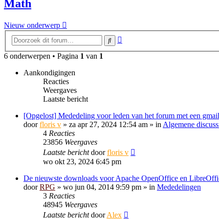
Math
Nieuw onderwerp
Uitgebreid
Zoek
zoeken
6 onderwerpen • Pagina
1
van
1
Aankondigingen
Reacties
Weergaves
Laatste bericht
[Opgelost] Mededeling voor leden van het forum met een gmail
door
floris v
»
za apr 27, 2024 12:54 am
» in
Algemene discuss
4
Reacties
23856
Weergaves
Laatste bericht
door
floris v
wo okt 23, 2024 6:45 pm
De nieuwste downloads voor Apache OpenOffice en LibreOffi
door
RPG
»
wo jun 04, 2014 9:59 pm
» in
Mededelingen
3
Reacties
48945
Weergaves
Laatste bericht
door
Alex