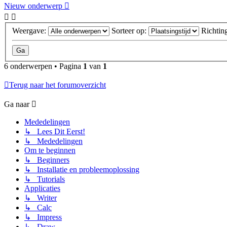
Nieuw onderwerp
Weergave:
Sorteer op:
Richtin
6 onderwerpen • Pagina
1
van
1
Terug naar het forumoverzicht
Ga naar
Mededelingen
↳ Lees Dit Eerst!
↳ Mededelingen
Om te beginnen
↳ Beginners
↳ Installatie en probleemoplossing
↳ Tutorials
Applicaties
↳ Writer
↳ Calc
↳ Impress
↳ Draw