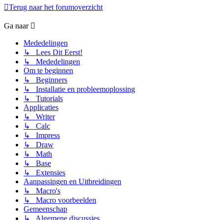
Terug naar het forumoverzicht
Ga naar
Mededelingen
↳ Lees Dit Eerst!
↳ Mededelingen
Om te beginnen
↳ Beginners
↳ Installatie en probleemoplossing
↳ Tutorials
Applicaties
↳ Writer
↳ Calc
↳ Impress
↳ Draw
↳ Math
↳ Base
↳ Extensies
Aanpassingen en Uitbreidingen
↳ Macro's
↳ Macro voorbeelden
Gemeenschap
↳ Algemene discussies