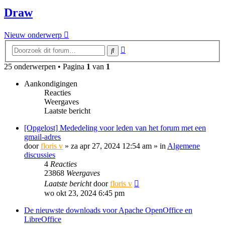
Draw
Nieuw onderwerp
Uitgebreid
Zoek
zoeken
25 onderwerpen • Pagina
1
van
1
Aankondigingen
Reacties
Weergaves
Laatste bericht
[Opgelost] Mededeling voor leden van het forum met een
gmail-adres
door
floris v
»
za apr 27, 2024 12:54 am
» in
Algemene
discussies
4
Reacties
23868
Weergaves
Laatste bericht
door
floris v
wo okt 23, 2024 6:45 pm
De nieuwste downloads voor Apache OpenOffice en
LibreOffice