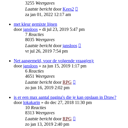
3255
Weergaves
Laatste bericht
door
Kees2
za jan 01, 2022 12:17 am
met kleur gemixte lijnen
door
jansloos
»
di jul 23, 2019 5:47 pm
7
Reacties
8035
Weergaves
Laatste bericht
door
jansloos
vr jul 26, 2019 7:54 pm
Net aangemeld, voor de volgende vraag(en):
door
jansloos
»
za jun 15, 2019 1:17 pm
6
Reacties
4651
Weergaves
Laatste bericht
door
RPG
zo jun 16, 2019 2:02 pm
is er een max aantal pagina's die je kan opslaan in Draw?
door
lokakarin
»
do dec 27, 2018 11:30 pm
10
Reacties
8313
Weergaves
Laatste bericht
door
RPG
zo jan 13, 2019 2:40 pm