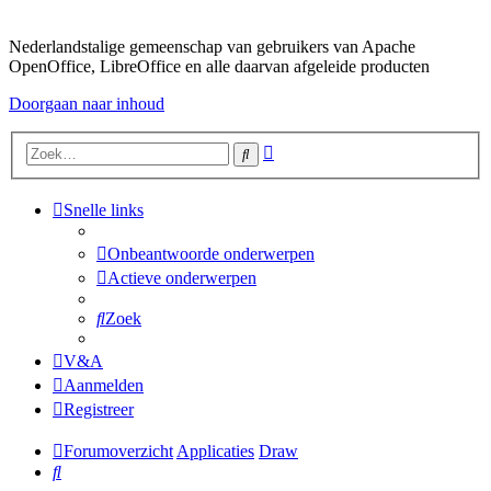
Nederlandstalige gemeenschap van gebruikers van Apache
OpenOffice, LibreOffice en alle daarvan afgeleide producten
Doorgaan naar inhoud
Uitgebreid
Zoek
zoeken
Snelle links
Onbeantwoorde onderwerpen
Actieve onderwerpen
Zoek
V&A
Aanmelden
Registreer
Forumoverzicht
Applicaties
Draw
Zoek