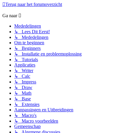
Terug naar het forumoverzicht
Ga naar
Mededelingen
↳ Lees Dit Eerst!
↳ Mededelingen
Om te beginnen
↳ Beginners
↳ Installatie en probleemoplossing
↳ Tutorials
Applicaties
↳ Writer
↳ Calc
↳ Impress
↳ Draw
↳ Math
↳ Base
↳ Extensies
Aanpassingen en Uitbreidingen
↳ Macro's
↳ Macro voorbeelden
Gemeenschap
↳ Algemene discussies