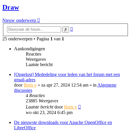
Draw
Nieuw onderwerp
Uitgebreid
Zoek
zoeken
25 onderwerpen • Pagina
1
van
1
Aankondigingen
Reacties
Weergaves
Laatste bericht
[Opgelost] Mededeling voor leden van het forum met een
gmail-adres
door
floris v
»
za apr 27, 2024 12:54 am
» in
Algemene
discussies
4
Reacties
23885
Weergaves
Laatste bericht
door
floris v
wo okt 23, 2024 6:45 pm
De nieuwste downloads voor Apache OpenOffice en
LibreOffice