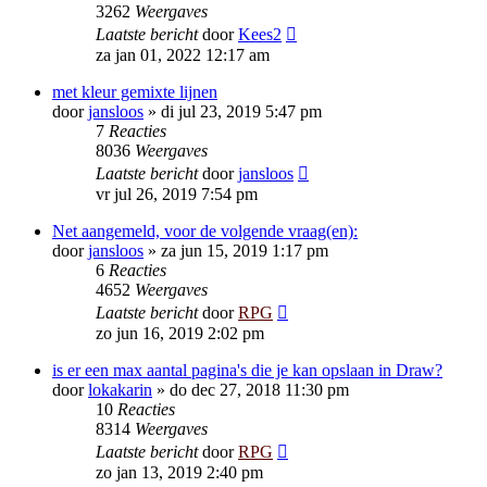
3262
Weergaves
Laatste bericht
door
Kees2
za jan 01, 2022 12:17 am
met kleur gemixte lijnen
door
jansloos
»
di jul 23, 2019 5:47 pm
7
Reacties
8036
Weergaves
Laatste bericht
door
jansloos
vr jul 26, 2019 7:54 pm
Net aangemeld, voor de volgende vraag(en):
door
jansloos
»
za jun 15, 2019 1:17 pm
6
Reacties
4652
Weergaves
Laatste bericht
door
RPG
zo jun 16, 2019 2:02 pm
is er een max aantal pagina's die je kan opslaan in Draw?
door
lokakarin
»
do dec 27, 2018 11:30 pm
10
Reacties
8314
Weergaves
Laatste bericht
door
RPG
zo jan 13, 2019 2:40 pm