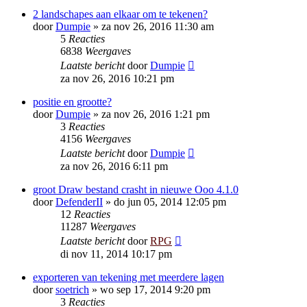
2 landschapes aan elkaar om te tekenen?
door
Dumpie
»
za nov 26, 2016 11:30 am
5
Reacties
6838
Weergaves
Laatste bericht
door
Dumpie
za nov 26, 2016 10:21 pm
positie en grootte?
door
Dumpie
»
za nov 26, 2016 1:21 pm
3
Reacties
4156
Weergaves
Laatste bericht
door
Dumpie
za nov 26, 2016 6:11 pm
groot Draw bestand crasht in nieuwe Ooo 4.1.0
door
DefenderII
»
do jun 05, 2014 12:05 pm
12
Reacties
11287
Weergaves
Laatste bericht
door
RPG
di nov 11, 2014 10:17 pm
exporteren van tekening met meerdere lagen
door
soetrich
»
wo sep 17, 2014 9:20 pm
3
Reacties