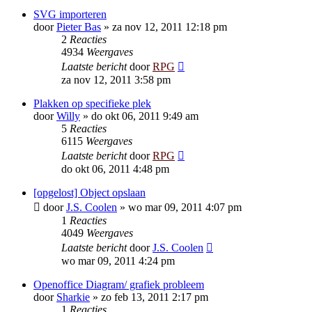
SVG importeren
door
Pieter Bas
»
za nov 12, 2011 12:18 pm
2
Reacties
4934
Weergaves
Laatste bericht
door
RPG
za nov 12, 2011 3:58 pm
Plakken op specifieke plek
door
Willy
»
do okt 06, 2011 9:49 am
5
Reacties
6115
Weergaves
Laatste bericht
door
RPG
do okt 06, 2011 4:48 pm
[opgelost] Object opslaan
door
J.S. Coolen
»
wo mar 09, 2011 4:07 pm
1
Reacties
4049
Weergaves
Laatste bericht
door
J.S. Coolen
wo mar 09, 2011 4:24 pm
Openoffice Diagram/ grafiek probleem
door
Sharkie
»
zo feb 13, 2011 2:17 pm
1
Reacties