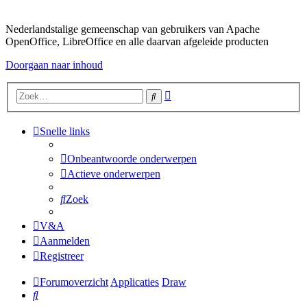
Nederlandstalige gemeenschap van gebruikers van Apache
OpenOffice, LibreOffice en alle daarvan afgeleide producten
Doorgaan naar inhoud
Uitgebreid
Zoek
zoeken
Snelle links
Onbeantwoorde onderwerpen
Actieve onderwerpen
Zoek
V&A
Aanmelden
Registreer
Forumoverzicht
Applicaties
Draw
Zoek