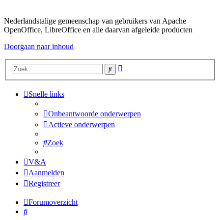
Nederlandstalige gemeenschap van gebruikers van Apache
OpenOffice, LibreOffice en alle daarvan afgeleide producten
Doorgaan naar inhoud
Uitgebreid
Zoek
zoeken
Snelle links
Onbeantwoorde onderwerpen
Actieve onderwerpen
Zoek
V&A
Aanmelden
Registreer
Forumoverzicht
Zoek