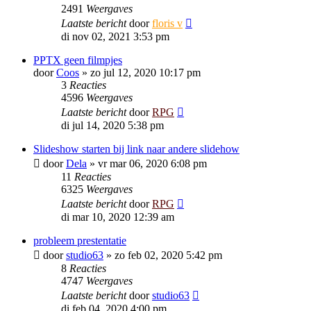
2491
Weergaves
Laatste bericht
door
floris v
di nov 02, 2021 3:53 pm
PPTX geen filmpjes
door
Coos
»
zo jul 12, 2020 10:17 pm
3
Reacties
4596
Weergaves
Laatste bericht
door
RPG
di jul 14, 2020 5:38 pm
Slideshow starten bij link naar andere slidehow
door
Dela
»
vr mar 06, 2020 6:08 pm
11
Reacties
6325
Weergaves
Laatste bericht
door
RPG
di mar 10, 2020 12:39 am
probleem prestentatie
door
studio63
»
zo feb 02, 2020 5:42 pm
8
Reacties
4747
Weergaves
Laatste bericht
door
studio63
di feb 04, 2020 4:00 pm