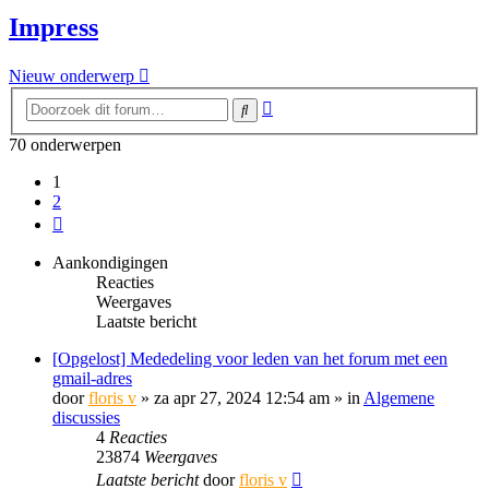
Impress
Nieuw onderwerp
Uitgebreid
Zoek
zoeken
70 onderwerpen
1
2
Volgende
Aankondigingen
Reacties
Weergaves
Laatste bericht
[Opgelost] Mededeling voor leden van het forum met een
gmail-adres
door
floris v
»
za apr 27, 2024 12:54 am
» in
Algemene
discussies
4
Reacties
23874
Weergaves
Laatste bericht
door
floris v