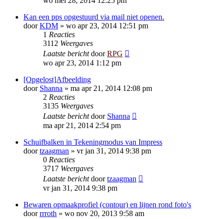
wo mei 28, 2014 12:25 pm
Kan een pps opgestuurd via mail niet openen.
door
KDM
»
wo apr 23, 2014 12:51 pm
1
Reacties
3112
Weergaves
Laatste bericht
door
RPG
wo apr 23, 2014 1:12 pm
[Opgelost]Afbeelding
door
Shanna
»
ma apr 21, 2014 12:08 pm
2
Reacties
3135
Weergaves
Laatste bericht
door
Shanna
ma apr 21, 2014 2:54 pm
Schuifbalken in Tekeningmodus van Impress
door
tzaagman
»
vr jan 31, 2014 9:38 pm
0
Reacties
3717
Weergaves
Laatste bericht
door
tzaagman
vr jan 31, 2014 9:38 pm
Bewaren opmaakprofiel (contour) en lijnen rond foto's
door
rrroth
»
wo nov 20, 2013 9:58 am