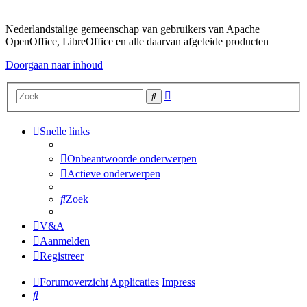
Nederlandstalige gemeenschap van gebruikers van Apache
OpenOffice, LibreOffice en alle daarvan afgeleide producten
Doorgaan naar inhoud
Uitgebreid
Zoek
zoeken
Snelle links
Onbeantwoorde onderwerpen
Actieve onderwerpen
Zoek
V&A
Aanmelden
Registreer
Forumoverzicht
Applicaties
Impress
Zoek