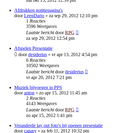
ma okt 15, 2012 12:39 pm
Afdrukken notitiepagina's
door
LeenDario
»
za sep 29, 2012 12:10 pm
1
Reacties
3596
Weergaves
Laatste bericht
door
RPG
za sep 29, 2012 12:54 pm
Afspelen Presentatie
door
desiderius
»
vr apr 13, 2012 4:54 pm
6
Reacties
10502
Weergaves
Laatste bericht
door
desiderius
vr apr 20, 2012 7:21 pm
Muziek bijvoegen in PPS
door
anton
»
zo apr 15, 2012 11:45 am
2
Reacties
4143
Weergaves
Laatste bericht
door
RPG
zo apr 15, 2012 1:41 pm
Veranderde lay out foto's bij openen presentatie
door
canary
»
za feb 11, 2012 10:32 pm