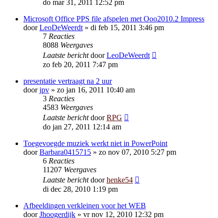
do mar 31, 2011 12:52 pm
Microsoft Office PPS file afspelen met Ooo2010.2 Impress
door
LeoDeWeerdt
»
di feb 15, 2011 3:46 pm
7
Reacties
8088
Weergaves
Laatste bericht
door
LeoDeWeerdt
zo feb 20, 2011 7:47 pm
presentatie vertraagt na 2 uur
door
jpv
»
zo jan 16, 2011 10:40 am
3
Reacties
4583
Weergaves
Laatste bericht
door
RPG
do jan 27, 2011 12:14 am
Toegevoegde muziek werkt niet in PowerPoint
door
Barbara0415715
»
zo nov 07, 2010 5:27 pm
6
Reacties
11207
Weergaves
Laatste bericht
door
henke54
di dec 28, 2010 1:19 pm
Afbeeldingen verkleinen voor het WEB
door
Jhoogerdijk
»
vr nov 12, 2010 12:32 pm