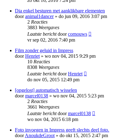
zo okt 16, 2016 7:24 pm
Dia enkel besturen met aanklikbare elementen
door
animal1dancer
»
do jun 09, 2016 3:07 pm
2
Reacties
3883
Weergaves
Laatste bericht
door
cornouws
vr sep 02, 2016 7:40 pm
Film zonder geluid in Impress
door
Henriet
»
wo nov 04, 2015 9:29 pm
10
Reacties
8308
Weergaves
Laatste bericht
door
Henriet
do nov 05, 2015 12:49 pm
[opgelost] automatisch wisselen
door
marcel0138
»
wo nov 04, 2015 5:23 pm
2
Reacties
3661
Weergaves
Laatste bericht
door
marcel0138
wo nov 04, 2015 6:18 pm
Foto invoegen in Impress geeft slechts deel foto.
door
AnoukdeGroot
»
do okt 15, 2015 2:47 pm