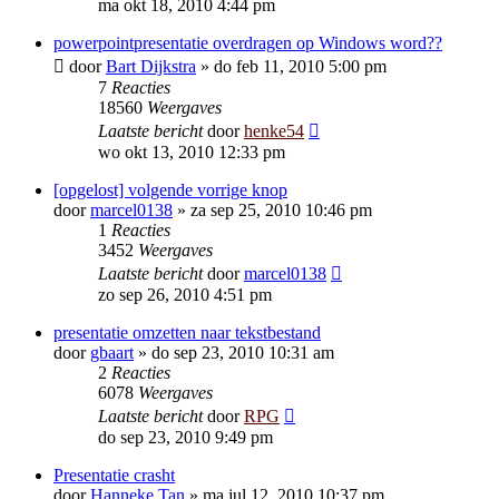
ma okt 18, 2010 4:44 pm
powerpointpresentatie overdragen op Windows word??
door
Bart Dijkstra
»
do feb 11, 2010 5:00 pm
7
Reacties
18560
Weergaves
Laatste bericht
door
henke54
wo okt 13, 2010 12:33 pm
[opgelost] volgende vorrige knop
door
marcel0138
»
za sep 25, 2010 10:46 pm
1
Reacties
3452
Weergaves
Laatste bericht
door
marcel0138
zo sep 26, 2010 4:51 pm
presentatie omzetten naar tekstbestand
door
gbaart
»
do sep 23, 2010 10:31 am
2
Reacties
6078
Weergaves
Laatste bericht
door
RPG
do sep 23, 2010 9:49 pm
Presentatie crasht
door
Hanneke Tan
»
ma jul 12, 2010 10:37 pm