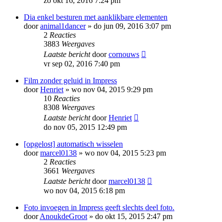
zo okt 16, 2016 7:24 pm
Dia enkel besturen met aanklikbare elementen
door
animal1dancer
»
do jun 09, 2016 3:07 pm
2
Reacties
3883
Weergaves
Laatste bericht
door
cornouws
vr sep 02, 2016 7:40 pm
Film zonder geluid in Impress
door
Henriet
»
wo nov 04, 2015 9:29 pm
10
Reacties
8308
Weergaves
Laatste bericht
door
Henriet
do nov 05, 2015 12:49 pm
[opgelost] automatisch wisselen
door
marcel0138
»
wo nov 04, 2015 5:23 pm
2
Reacties
3661
Weergaves
Laatste bericht
door
marcel0138
wo nov 04, 2015 6:18 pm
Foto invoegen in Impress geeft slechts deel foto.
door
AnoukdeGroot
»
do okt 15, 2015 2:47 pm