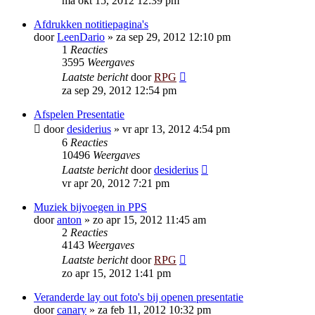
ma okt 15, 2012 12:39 pm
Afdrukken notitiepagina's
door
LeenDario
»
za sep 29, 2012 12:10 pm
1
Reacties
3595
Weergaves
Laatste bericht
door
RPG
za sep 29, 2012 12:54 pm
Afspelen Presentatie
door
desiderius
»
vr apr 13, 2012 4:54 pm
6
Reacties
10496
Weergaves
Laatste bericht
door
desiderius
vr apr 20, 2012 7:21 pm
Muziek bijvoegen in PPS
door
anton
»
zo apr 15, 2012 11:45 am
2
Reacties
4143
Weergaves
Laatste bericht
door
RPG
zo apr 15, 2012 1:41 pm
Veranderde lay out foto's bij openen presentatie
door
canary
»
za feb 11, 2012 10:32 pm