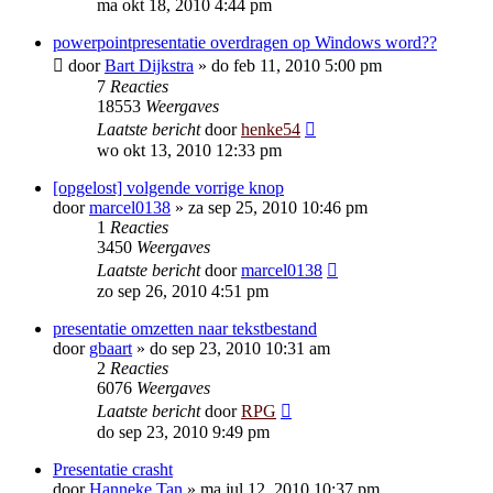
ma okt 18, 2010 4:44 pm
powerpointpresentatie overdragen op Windows word??
door
Bart Dijkstra
»
do feb 11, 2010 5:00 pm
7
Reacties
18553
Weergaves
Laatste bericht
door
henke54
wo okt 13, 2010 12:33 pm
[opgelost] volgende vorrige knop
door
marcel0138
»
za sep 25, 2010 10:46 pm
1
Reacties
3450
Weergaves
Laatste bericht
door
marcel0138
zo sep 26, 2010 4:51 pm
presentatie omzetten naar tekstbestand
door
gbaart
»
do sep 23, 2010 10:31 am
2
Reacties
6076
Weergaves
Laatste bericht
door
RPG
do sep 23, 2010 9:49 pm
Presentatie crasht
door
Hanneke Tan
»
ma jul 12, 2010 10:37 pm