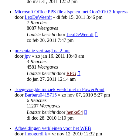
do mar 31, 2011 12:52 pm
Microsoft Office PPS file afspelen met Ooo2010.2 Impress
door
LeoDeWeerdt
»
di feb 15, 2011 3:46 pm
7
Reacties
8087
Weergaves
Laatste bericht
door
LeoDeWeerdt
zo feb 20, 2011 7:47 pm
presentatie vertraagt na 2 uur
door
jpv
»
zo jan 16, 2011 10:40 am
3
Reacties
4581
Weergaves
Laatste bericht
door
RPG
do jan 27, 2011 12:14 am
Toegevoegde muziek werkt niet in PowerPoint
door
Barbara0415715
»
zo nov 07, 2010 5:27 pm
6
Reacties
11207
Weergaves
Laatste bericht
door
henke54
di dec 28, 2010 1:19 pm
Afbeeldingen verkleinen voor het WEB
door
Jhoogerdijk
»
vr nov 12, 2010 12:32 pm