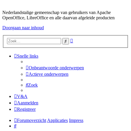
Nederlandstalige gemeenschap van gebruikers van Apache
OpenOffice, LibreOffice en alle daarvan afgeleide producten
Doorgaan naar inhoud
Uitgebreid
Zoek
zoeken
Snelle links
Onbeantwoorde onderwerpen
Actieve onderwerpen
Zoek
V&A
Aanmelden
Registreer
Forumoverzicht
Applicaties
Impress
Zoek