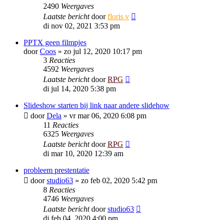
2490
Weergaves
Laatste bericht
door
floris v
di nov 02, 2021 3:53 pm
PPTX geen filmpjes
door
Coos
»
zo jul 12, 2020 10:17 pm
3
Reacties
4592
Weergaves
Laatste bericht
door
RPG
di jul 14, 2020 5:38 pm
Slideshow starten bij link naar andere slidehow
door
Dela
»
vr mar 06, 2020 6:08 pm
11
Reacties
6325
Weergaves
Laatste bericht
door
RPG
di mar 10, 2020 12:39 am
probleem prestentatie
door
studio63
»
zo feb 02, 2020 5:42 pm
8
Reacties
4746
Weergaves
Laatste bericht
door
studio63
di feb 04, 2020 4:00 pm