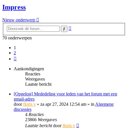
Impress
Nieuw onderwerp
Uitgebreid
Zoek
zoeken
70 onderwerpen
1
2
Volgende
Aankondigingen
Reacties
Weergaves
Laatste bericht
[Opgelost] Mededeling voor leden van het forum met een
gmail-adres
door
floris v
»
za apr 27, 2024 12:54 am
» in
Algemene
discussies
4
Reacties
23866
Weergaves
Laatste bericht
door
floris v