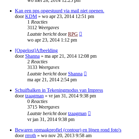
wo mei 28, 2014 12:25 pm
Kan een pps opgestuurd via mail niet openen.
door
KDM
»
wo apr 23, 2014 12:51 pm
1
Reacties
3112
Weergaves
Laatste bericht
door
RPG
wo apr 23, 2014 1:12 pm
[Opgelost]Afbeelding
door
Shanna
»
ma apr 21, 2014 12:08 pm
2
Reacties
3133
Weergaves
Laatste bericht
door
Shanna
ma apr 21, 2014 2:54 pm
Schuifbalken in Tekeningmodus van Impress
door
tzaagman
»
vr jan 31, 2014 9:38 pm
0
Reacties
3715
Weergaves
Laatste bericht
door
tzaagman
vr jan 31, 2014 9:38 pm
Bewaren opmaakprofiel (contour) en lijnen rond foto's
door
rrroth
»
wo nov 20, 2013 9:58 am