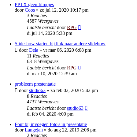
PPTX geen filmpjes
door
Coos
»
zo jul 12, 2020 10:17 pm
3
Reacties
4587
Weergaves
Laatste bericht
door
RPG
di jul 14, 2020 5:38 pm
Slideshow starten bij link naar andere slidehow
door
Dela
»
vr mar 06, 2020 6:08 pm
11
Reacties
6318
Weergaves
Laatste bericht
door
RPG
di mar 10, 2020 12:39 am
probleem prestentatie
door
studio63
»
zo feb 02, 2020 5:42 pm
8
Reacties
4737
Weergaves
Laatste bericht
door
studio63
di feb 04, 2020 4:00 pm
Fout bij invoegen foto's in presentatie
door
Langejan
»
do aug 22, 2019 2:06 pm
2
Reacties