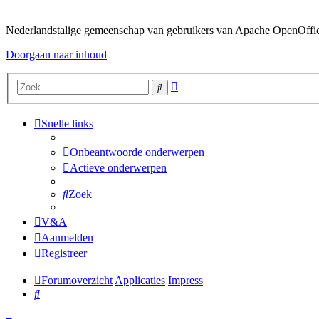
Nederlandstalige gemeenschap van gebruikers van Apache OpenOffice,
Doorgaan naar inhoud
Uitgebreid
Zoek
zoeken
Snelle links
Onbeantwoorde onderwerpen
Actieve onderwerpen
Zoek
V&A
Aanmelden
Registreer
Forumoverzicht
Applicaties
Impress
Zoek