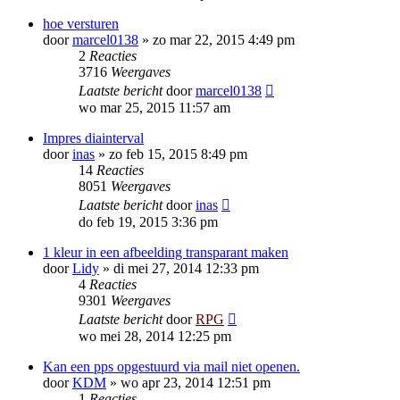
hoe versturen
door
marcel0138
»
zo mar 22, 2015 4:49 pm
2
Reacties
3716
Weergaves
Laatste bericht
door
marcel0138
wo mar 25, 2015 11:57 am
Impres diainterval
door
inas
»
zo feb 15, 2015 8:49 pm
14
Reacties
8051
Weergaves
Laatste bericht
door
inas
do feb 19, 2015 3:36 pm
1 kleur in een afbeelding transparant maken
door
Lidy
»
di mei 27, 2014 12:33 pm
4
Reacties
9301
Weergaves
Laatste bericht
door
RPG
wo mei 28, 2014 12:25 pm
Kan een pps opgestuurd via mail niet openen.
door
KDM
»
wo apr 23, 2014 12:51 pm
1
Reacties