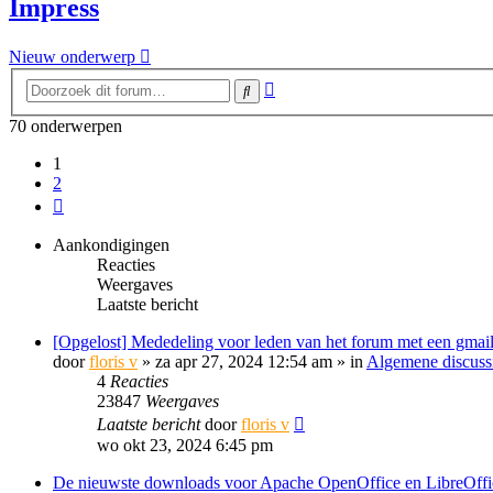
Impress
Nieuw onderwerp
Uitgebreid
Zoek
zoeken
70 onderwerpen
1
2
Volgende
Aankondigingen
Reacties
Weergaves
Laatste bericht
[Opgelost] Mededeling voor leden van het forum met een gmail
door
floris v
»
za apr 27, 2024 12:54 am
» in
Algemene discuss
4
Reacties
23847
Weergaves
Laatste bericht
door
floris v
wo okt 23, 2024 6:45 pm
De nieuwste downloads voor Apache OpenOffice en LibreOffi