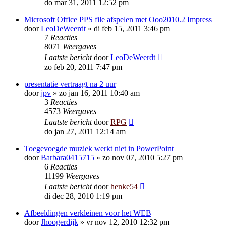
do mar 31, 2011 12:52 pm
Microsoft Office PPS file afspelen met Ooo2010.2 Impress
door
LeoDeWeerdt
»
di feb 15, 2011 3:46 pm
7
Reacties
8071
Weergaves
Laatste bericht
door
LeoDeWeerdt
zo feb 20, 2011 7:47 pm
presentatie vertraagt na 2 uur
door
jpv
»
zo jan 16, 2011 10:40 am
3
Reacties
4573
Weergaves
Laatste bericht
door
RPG
do jan 27, 2011 12:14 am
Toegevoegde muziek werkt niet in PowerPoint
door
Barbara0415715
»
zo nov 07, 2010 5:27 pm
6
Reacties
11199
Weergaves
Laatste bericht
door
henke54
di dec 28, 2010 1:19 pm
Afbeeldingen verkleinen voor het WEB
door
Jhoogerdijk
»
vr nov 12, 2010 12:32 pm