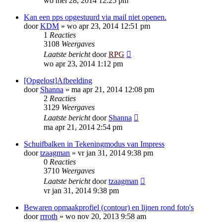
wo mei 28, 2014 12:25 pm
Kan een pps opgestuurd via mail niet openen.
door
KDM
»
wo apr 23, 2014 12:51 pm
1
Reacties
3108
Weergaves
Laatste bericht
door
RPG
wo apr 23, 2014 1:12 pm
[Opgelost]Afbeelding
door
Shanna
»
ma apr 21, 2014 12:08 pm
2
Reacties
3129
Weergaves
Laatste bericht
door
Shanna
ma apr 21, 2014 2:54 pm
Schuifbalken in Tekeningmodus van Impress
door
tzaagman
»
vr jan 31, 2014 9:38 pm
0
Reacties
3710
Weergaves
Laatste bericht
door
tzaagman
vr jan 31, 2014 9:38 pm
Bewaren opmaakprofiel (contour) en lijnen rond foto's
door
rrroth
»
wo nov 20, 2013 9:58 am