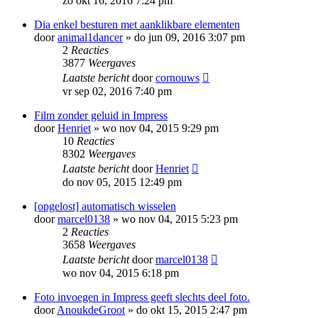
zo okt 16, 2016 7:24 pm
Dia enkel besturen met aanklikbare elementen
door
animal1dancer
»
do jun 09, 2016 3:07 pm
2
Reacties
3877
Weergaves
Laatste bericht
door
cornouws
vr sep 02, 2016 7:40 pm
Film zonder geluid in Impress
door
Henriet
»
wo nov 04, 2015 9:29 pm
10
Reacties
8302
Weergaves
Laatste bericht
door
Henriet
do nov 05, 2015 12:49 pm
[opgelost] automatisch wisselen
door
marcel0138
»
wo nov 04, 2015 5:23 pm
2
Reacties
3658
Weergaves
Laatste bericht
door
marcel0138
wo nov 04, 2015 6:18 pm
Foto invoegen in Impress geeft slechts deel foto.
door
AnoukdeGroot
»
do okt 15, 2015 2:47 pm