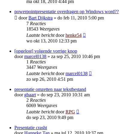
ma okt 18, 2010 4:44 pm
powerpointpresentatie overdragen op Windows word??
door
Bart Dijkstra
»
do feb 11, 2010 5:00 pm
7
Reacties
18543
Weergaves
Laatste bericht
door
henke54
wo okt 13, 2010 12:33 pm
[opgelost] volgende vorrige knop
door
marcel0138
»
za sep 25, 2010 10:46 pm
1
Reacties
3447
Weergaves
Laatste bericht
door
marcel0138
zo sep 26, 2010 4:51 pm
presentatie omzetten naar tekstbestand
door
gbaart
»
do sep 23, 2010 10:31 am
2
Reacties
6069
Weergaves
Laatste bericht
door
RPG
do sep 23, 2010 9:49 pm
Presentatie crasht
door
Hanneke Tan
»
ma jul 12, 2010 10:37 pm