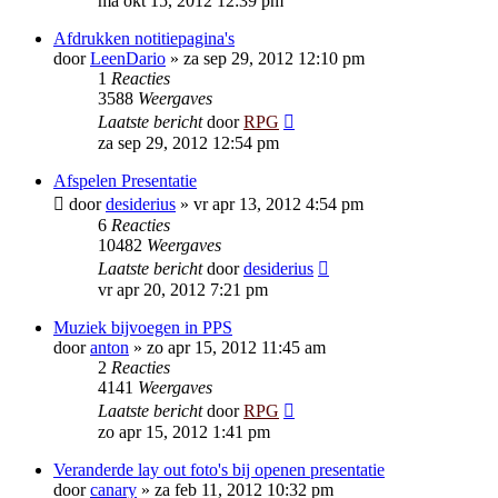
ma okt 15, 2012 12:39 pm
Afdrukken notitiepagina's
door
LeenDario
»
za sep 29, 2012 12:10 pm
1
Reacties
3588
Weergaves
Laatste bericht
door
RPG
za sep 29, 2012 12:54 pm
Afspelen Presentatie
door
desiderius
»
vr apr 13, 2012 4:54 pm
6
Reacties
10482
Weergaves
Laatste bericht
door
desiderius
vr apr 20, 2012 7:21 pm
Muziek bijvoegen in PPS
door
anton
»
zo apr 15, 2012 11:45 am
2
Reacties
4141
Weergaves
Laatste bericht
door
RPG
zo apr 15, 2012 1:41 pm
Veranderde lay out foto's bij openen presentatie
door
canary
»
za feb 11, 2012 10:32 pm