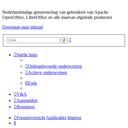
Nederlandstalige gemeenschap van gebruikers van Apache
OpenOffice, LibreOffice en alle daarvan afgeleide producten
Doorgaan naar inhoud
Uitgebreid
Zoek
zoeken
Snelle links
Onbeantwoorde onderwerpen
Actieve onderwerpen
Zoek
V&A
Aanmelden
Registreer
Forumoverzicht
Applicaties
Impress
Zoek