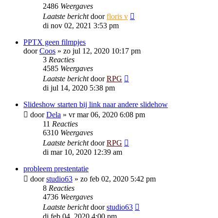
2486
Weergaves
Laatste bericht
door
floris v
di nov 02, 2021 3:53 pm
PPTX geen filmpjes
door
Coos
»
zo jul 12, 2020 10:17 pm
3
Reacties
4585
Weergaves
Laatste bericht
door
RPG
di jul 14, 2020 5:38 pm
Slideshow starten bij link naar andere slidehow
door
Dela
»
vr mar 06, 2020 6:08 pm
11
Reacties
6310
Weergaves
Laatste bericht
door
RPG
di mar 10, 2020 12:39 am
probleem prestentatie
door
studio63
»
zo feb 02, 2020 5:42 pm
8
Reacties
4736
Weergaves
Laatste bericht
door
studio63
di feb 04, 2020 4:00 pm