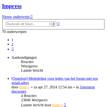
Impress
Nieuw onderwerp
Uitgebreid
Zoek
zoeken
70 onderwerpen
1
2
Volgende
Aankondigingen
Reacties
Weergaves
Laatste bericht
[Opgelost] Mededeling voor leden van het forum met een
gmail-adres
door
floris v
»
za apr 27, 2024 12:54 am
» in
Algemene
discussies
4
Reacties
23846
Weergaves
Laatste bericht
door
floris v