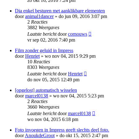
zo okt 16, 2016 7:24 pm
Dia enkel besturen met aanklikbare elementen
door
animal1dancer
»
do jun 09, 2016 3:07 pm
2
Reacties
3882
Weergaves
Laatste bericht
door
cornouws
vr sep 02, 2016 7:40 pm
Film zonder geluid in Impress
door
Henriet
»
wo nov 04, 2015 9:29 pm
10
Reacties
8303
Weergaves
Laatste bericht
door
Henriet
do nov 05, 2015 12:49 pm
[opgelost] automatisch wisselen
door
marcel0138
»
wo nov 04, 2015 5:23 pm
2
Reacties
3660
Weergaves
Laatste bericht
door
marcel0138
wo nov 04, 2015 6:18 pm
Foto invoegen in Impress geeft slechts deel foto.
door
AnoukdeGroot
»
do okt 15, 2015 2:47 pm