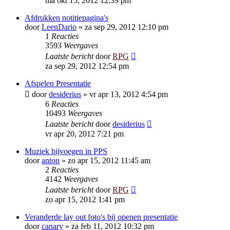
ma okt 15, 2012 12:39 pm
Afdrukken notitiepagina's
door
LeenDario
»
za sep 29, 2012 12:10 pm
1
Reacties
3593
Weergaves
Laatste bericht
door
RPG
za sep 29, 2012 12:54 pm
Afspelen Presentatie
door
desiderius
»
vr apr 13, 2012 4:54 pm
6
Reacties
10493
Weergaves
Laatste bericht
door
desiderius
vr apr 20, 2012 7:21 pm
Muziek bijvoegen in PPS
door
anton
»
zo apr 15, 2012 11:45 am
2
Reacties
4142
Weergaves
Laatste bericht
door
RPG
zo apr 15, 2012 1:41 pm
Veranderde lay out foto's bij openen presentatie
door
canary
»
za feb 11, 2012 10:32 pm