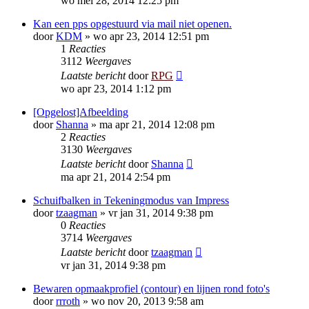
wo mei 28, 2014 12:25 pm
Kan een pps opgestuurd via mail niet openen.
door
KDM
»
wo apr 23, 2014 12:51 pm
1
Reacties
3112
Weergaves
Laatste bericht
door
RPG
wo apr 23, 2014 1:12 pm
[Opgelost]Afbeelding
door
Shanna
»
ma apr 21, 2014 12:08 pm
2
Reacties
3130
Weergaves
Laatste bericht
door
Shanna
ma apr 21, 2014 2:54 pm
Schuifbalken in Tekeningmodus van Impress
door
tzaagman
»
vr jan 31, 2014 9:38 pm
0
Reacties
3714
Weergaves
Laatste bericht
door
tzaagman
vr jan 31, 2014 9:38 pm
Bewaren opmaakprofiel (contour) en lijnen rond foto's
door
rrroth
»
wo nov 20, 2013 9:58 am