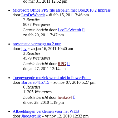
do mar 31, 2011 12:52 pm
Microsoft Office PPS file afspelen met Ooo2010.2 Impress
door
LeoDeWeerdt
»
di feb 15, 2011 3:46 pm
7
Reacties
8077
Weergaves
Laatste bericht
door
LeoDeWeerdt
zo feb 20, 2011 7:47 pm
presentatie vertraagt na 2 uur
door
jpv
»
zo jan 16, 2011 10:40 am
3
Reacties
4579
Weergaves
Laatste bericht
door
RPG
do jan 27, 2011 12:14 am
Toegevoegde muziek werkt niet in PowerPoint
door
Barbara0415715
»
zo nov 07, 2010 5:27 pm
6
Reacties
11205
Weergaves
Laatste bericht
door
henke54
di dec 28, 2010 1:19 pm
Afbeeldingen verkleinen voor het WEB
door
Jhoogerdijk
»
vr nov 12, 2010 12:32 pm