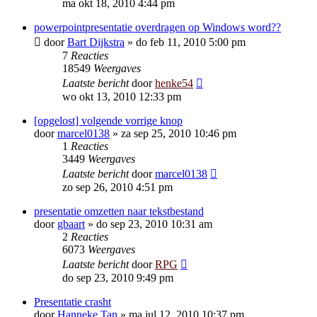
ma okt 18, 2010 4:44 pm
powerpointpresentatie overdragen op Windows word??
door
Bart Dijkstra
»
do feb 11, 2010 5:00 pm
7
Reacties
18549
Weergaves
Laatste bericht
door
henke54
wo okt 13, 2010 12:33 pm
[opgelost] volgende vorrige knop
door
marcel0138
»
za sep 25, 2010 10:46 pm
1
Reacties
3449
Weergaves
Laatste bericht
door
marcel0138
zo sep 26, 2010 4:51 pm
presentatie omzetten naar tekstbestand
door
gbaart
»
do sep 23, 2010 10:31 am
2
Reacties
6073
Weergaves
Laatste bericht
door
RPG
do sep 23, 2010 9:49 pm
Presentatie crasht
door
Hanneke Tan
»
ma jul 12, 2010 10:37 pm