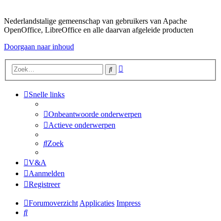
Nederlandstalige gemeenschap van gebruikers van Apache
OpenOffice, LibreOffice en alle daarvan afgeleide producten
Doorgaan naar inhoud
Uitgebreid
Zoek
zoeken
Snelle links
Onbeantwoorde onderwerpen
Actieve onderwerpen
Zoek
V&A
Aanmelden
Registreer
Forumoverzicht
Applicaties
Impress
Zoek