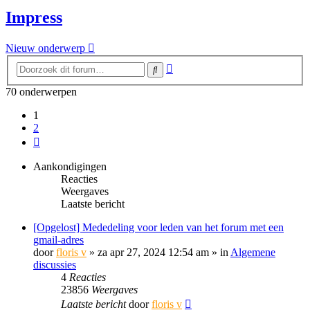
Impress
Nieuw onderwerp
Uitgebreid
Zoek
zoeken
70 onderwerpen
1
2
Volgende
Aankondigingen
Reacties
Weergaves
Laatste bericht
[Opgelost] Mededeling voor leden van het forum met een
gmail-adres
door
floris v
»
za apr 27, 2024 12:54 am
» in
Algemene
discussies
4
Reacties
23856
Weergaves
Laatste bericht
door
floris v