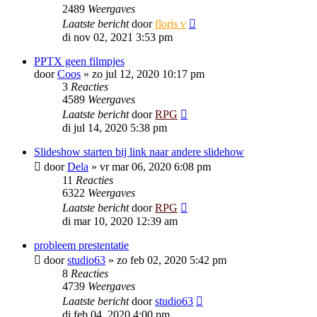
2489
Weergaves
Laatste bericht
door
floris v
di nov 02, 2021 3:53 pm
PPTX geen filmpjes
door
Coos
»
zo jul 12, 2020 10:17 pm
3
Reacties
4589
Weergaves
Laatste bericht
door
RPG
di jul 14, 2020 5:38 pm
Slideshow starten bij link naar andere slidehow
door
Dela
»
vr mar 06, 2020 6:08 pm
11
Reacties
6322
Weergaves
Laatste bericht
door
RPG
di mar 10, 2020 12:39 am
probleem prestentatie
door
studio63
»
zo feb 02, 2020 5:42 pm
8
Reacties
4739
Weergaves
Laatste bericht
door
studio63
di feb 04, 2020 4:00 pm