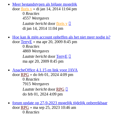
Meer bestandstypen als bijlage mogelijk
door
floris v
»
di jan 14, 2014 11:04 pm
0
Reacties
4557
Weergaves
Laatste bericht
door
floris v
di jan 14, 2014 11:04 pm
Hoe kan ik mijn account opheffen als het niet meer nodig is?
door
TerryE
»
ma apr 20, 2009 8:45 pm
0
Reacties
4869
Weergaves
Laatste bericht
door
TerryE
ma apr 20, 2009 8:45 pm
ApacheOffice 4.1.15 en link voor JAVA
door
RPG
»
do feb 01, 2024 4:09 pm
0
Reacties
7915
Weergaves
Laatste bericht
door
RPG
do feb 01, 2024 4:09 pm
forum update op 27-9-2023 mogelijk tijdelijk onbereikbaar
door
RPG
»
ma sep 25, 2023 10:46 am
0
Reacties