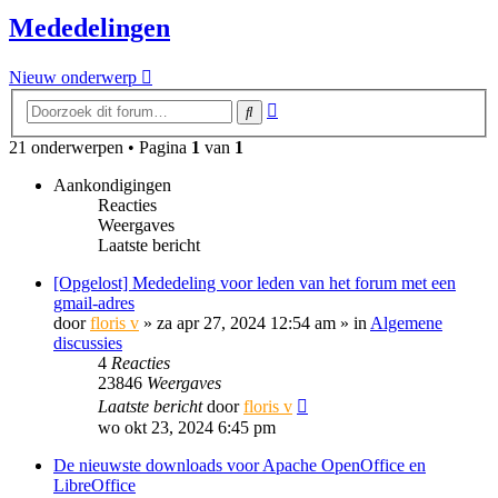
Mededelingen
Nieuw onderwerp
Uitgebreid
Zoek
zoeken
21 onderwerpen • Pagina
1
van
1
Aankondigingen
Reacties
Weergaves
Laatste bericht
[Opgelost] Mededeling voor leden van het forum met een
gmail-adres
door
floris v
»
za apr 27, 2024 12:54 am
» in
Algemene
discussies
4
Reacties
23846
Weergaves
Laatste bericht
door
floris v
wo okt 23, 2024 6:45 pm
De nieuwste downloads voor Apache OpenOffice en
LibreOffice