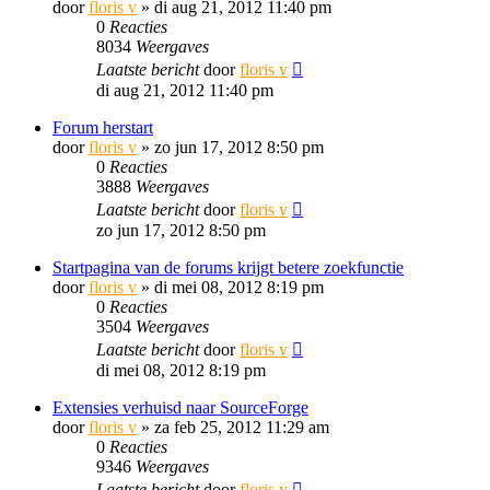
door
floris v
»
di aug 21, 2012 11:40 pm
0
Reacties
8034
Weergaves
Laatste bericht
door
floris v
di aug 21, 2012 11:40 pm
Forum herstart
door
floris v
»
zo jun 17, 2012 8:50 pm
0
Reacties
3888
Weergaves
Laatste bericht
door
floris v
zo jun 17, 2012 8:50 pm
Startpagina van de forums krijgt betere zoekfunctie
door
floris v
»
di mei 08, 2012 8:19 pm
0
Reacties
3504
Weergaves
Laatste bericht
door
floris v
di mei 08, 2012 8:19 pm
Extensies verhuisd naar SourceForge
door
floris v
»
za feb 25, 2012 11:29 am
0
Reacties
9346
Weergaves
Laatste bericht
door
floris v