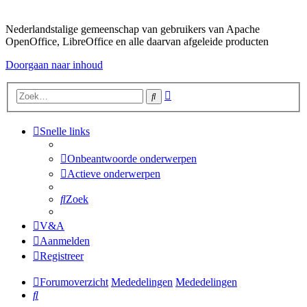
Nederlandstalige gemeenschap van gebruikers van Apache
OpenOffice, LibreOffice en alle daarvan afgeleide producten
Doorgaan naar inhoud
Uitgebreid
Zoek
zoeken
Snelle links
Onbeantwoorde onderwerpen
Actieve onderwerpen
Zoek
V&A
Aanmelden
Registreer
Forumoverzicht
Mededelingen
Mededelingen
Zoek