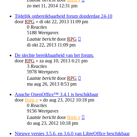
zo mei 11, 2014 12:31 pm
Tijdelijk onbereikbaarheid forum donderdag 24-10
door
RPG
»
di okt 22, 2013 11:09 pm
0
Reacties
5188
Weergaves
Laatste bericht
door
RPG
di okt 22, 2013 11:09 pm
De slechte bereikbaarheid van het forum.
door
RPG
»
za aug 10, 2013 6:21 pm
3
Reacties
5978
Weergaves
Laatste bericht
door
RPG
ma aug 26, 2013 8:53 pm
Apache OpenOffice™ 3.4.1 is beschikbaar
door
floris v
»
do aug 23, 2012 10:18 pm
0
Reacties
9156
Weergaves
Laatste bericht
door
floris v
do aug 23, 2012 10:18 pm
Nieuwe versies 3.5.6. en 3.6.0 van LibreOffice beschikbaar