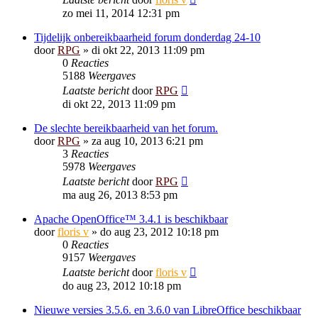
zo mei 11, 2014 12:31 pm
Tijdelijk onbereikbaarheid forum donderdag 24-10
door
RPG
»
di okt 22, 2013 11:09 pm
0
Reacties
5188
Weergaves
Laatste bericht
door
RPG
di okt 22, 2013 11:09 pm
De slechte bereikbaarheid van het forum.
door
RPG
»
za aug 10, 2013 6:21 pm
3
Reacties
5978
Weergaves
Laatste bericht
door
RPG
ma aug 26, 2013 8:53 pm
Apache OpenOffice™ 3.4.1 is beschikbaar
door
floris v
»
do aug 23, 2012 10:18 pm
0
Reacties
9157
Weergaves
Laatste bericht
door
floris v
do aug 23, 2012 10:18 pm
Nieuwe versies 3.5.6. en 3.6.0 van LibreOffice beschikbaar