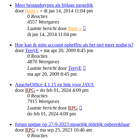
Meer bestandstypen als bijlage mogelijk
door
floris v
»
di jan 14, 2014 11:04 pm
0
Reacties
4557
Weergaves
Laatste bericht
door
floris v
di jan 14, 2014 11:04 pm
Hoe kan ik mijn account opheffen als het niet meer nodig is?
door
TerryE
»
ma apr 20, 2009 8:45 pm
0
Reacties
4870
Weergaves
Laatste bericht
door
TerryE
ma apr 20, 2009 8:45 pm
ApacheOffice 4.1.15 en link voor JAVA
door
RPG
»
do feb 01, 2024 4:09 pm
0
Reacties
7915
Weergaves
Laatste bericht
door
RPG
do feb 01, 2024 4:09 pm
forum update op 27-9-2023 mogelijk tijdelijk onbereikbaar
door
RPG
»
ma sep 25, 2023 10:46 am
0
Reacties