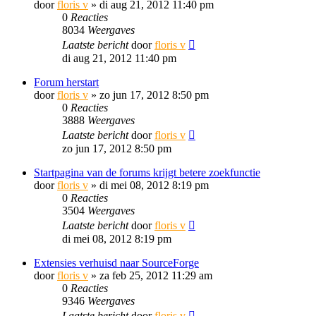
door
floris v
»
di aug 21, 2012 11:40 pm
0
Reacties
8034
Weergaves
Laatste bericht
door
floris v
di aug 21, 2012 11:40 pm
Forum herstart
door
floris v
»
zo jun 17, 2012 8:50 pm
0
Reacties
3888
Weergaves
Laatste bericht
door
floris v
zo jun 17, 2012 8:50 pm
Startpagina van de forums krijgt betere zoekfunctie
door
floris v
»
di mei 08, 2012 8:19 pm
0
Reacties
3504
Weergaves
Laatste bericht
door
floris v
di mei 08, 2012 8:19 pm
Extensies verhuisd naar SourceForge
door
floris v
»
za feb 25, 2012 11:29 am
0
Reacties
9346
Weergaves
Laatste bericht
door
floris v