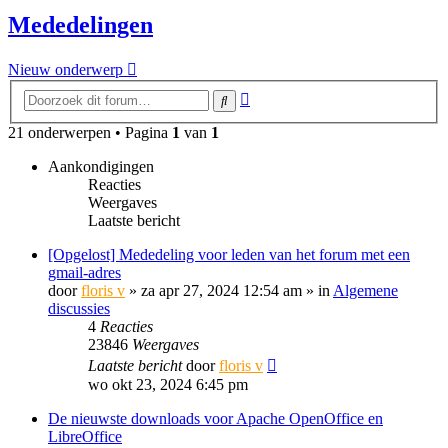
Mededelingen
Nieuw onderwerp
Uitgebreid
Zoek
zoeken
21 onderwerpen • Pagina
1
van
1
Aankondigingen
Reacties
Weergaves
Laatste bericht
[Opgelost] Mededeling voor leden van het forum met een
gmail-adres
door
floris v
»
za apr 27, 2024 12:54 am
» in
Algemene
discussies
4
Reacties
23846
Weergaves
Laatste bericht
door
floris v
wo okt 23, 2024 6:45 pm
De nieuwste downloads voor Apache OpenOffice en
LibreOffice