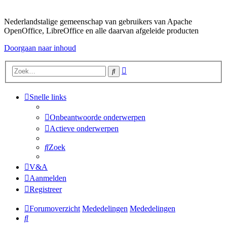
Nederlandstalige gemeenschap van gebruikers van Apache
OpenOffice, LibreOffice en alle daarvan afgeleide producten
Doorgaan naar inhoud
Uitgebreid
Zoek
zoeken
Snelle links
Onbeantwoorde onderwerpen
Actieve onderwerpen
Zoek
V&A
Aanmelden
Registreer
Forumoverzicht
Mededelingen
Mededelingen
Zoek