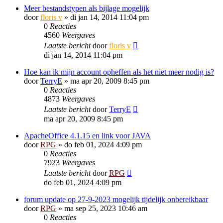
Meer bestandstypen als bijlage mogelijk
door
floris v
»
di jan 14, 2014 11:04 pm
0
Reacties
4560
Weergaves
Laatste bericht
door
floris v
di jan 14, 2014 11:04 pm
Hoe kan ik mijn account opheffen als het niet meer nodig is?
door
TerryE
»
ma apr 20, 2009 8:45 pm
0
Reacties
4873
Weergaves
Laatste bericht
door
TerryE
ma apr 20, 2009 8:45 pm
ApacheOffice 4.1.15 en link voor JAVA
door
RPG
»
do feb 01, 2024 4:09 pm
0
Reacties
7923
Weergaves
Laatste bericht
door
RPG
do feb 01, 2024 4:09 pm
forum update op 27-9-2023 mogelijk tijdelijk onbereikbaar
door
RPG
»
ma sep 25, 2023 10:46 am
0
Reacties