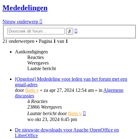
Mededelingen
Nieuw onderwerp
Uitgebreid
Zoek
zoeken
21 onderwerpen • Pagina
1
van
1
Aankondigingen
Reacties
Weergaves
Laatste bericht
[Opgelost] Mededeling voor leden van het forum met een
gmail-adres
door
floris v
»
za apr 27, 2024 12:54 am
» in
Algemene
discussies
4
Reacties
23866
Weergaves
Laatste bericht
door
floris v
wo okt 23, 2024 6:45 pm
De nieuwste downloads voor Apache OpenOffice en
LibreOffice