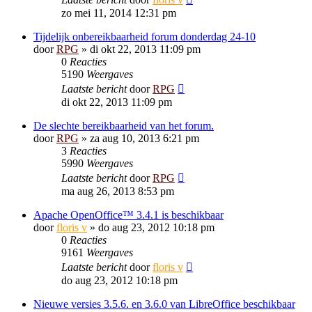
zo mei 11, 2014 12:31 pm
Tijdelijk onbereikbaarheid forum donderdag 24-10
door
RPG
»
di okt 22, 2013 11:09 pm
0
Reacties
5190
Weergaves
Laatste bericht
door
RPG
di okt 22, 2013 11:09 pm
De slechte bereikbaarheid van het forum.
door
RPG
»
za aug 10, 2013 6:21 pm
3
Reacties
5990
Weergaves
Laatste bericht
door
RPG
ma aug 26, 2013 8:53 pm
Apache OpenOffice™ 3.4.1 is beschikbaar
door
floris v
»
do aug 23, 2012 10:18 pm
0
Reacties
9161
Weergaves
Laatste bericht
door
floris v
do aug 23, 2012 10:18 pm
Nieuwe versies 3.5.6. en 3.6.0 van LibreOffice beschikbaar