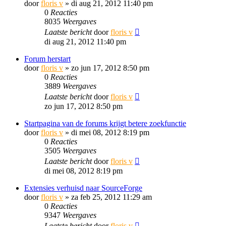
door
floris v
»
di aug 21, 2012 11:40 pm
0
Reacties
8035
Weergaves
Laatste bericht
door
floris v
di aug 21, 2012 11:40 pm
Forum herstart
door
floris v
»
zo jun 17, 2012 8:50 pm
0
Reacties
3889
Weergaves
Laatste bericht
door
floris v
zo jun 17, 2012 8:50 pm
Startpagina van de forums krijgt betere zoekfunctie
door
floris v
»
di mei 08, 2012 8:19 pm
0
Reacties
3505
Weergaves
Laatste bericht
door
floris v
di mei 08, 2012 8:19 pm
Extensies verhuisd naar SourceForge
door
floris v
»
za feb 25, 2012 11:29 am
0
Reacties
9347
Weergaves
Laatste bericht
door
floris v