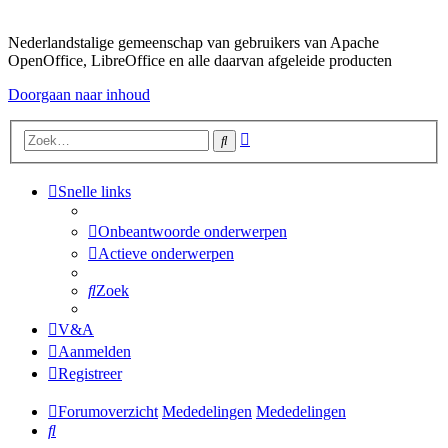
Nederlandstalige gemeenschap van gebruikers van Apache
OpenOffice, LibreOffice en alle daarvan afgeleide producten
Doorgaan naar inhoud
Uitgebreid
Zoek
zoeken
Snelle links
Onbeantwoorde onderwerpen
Actieve onderwerpen
Zoek
V&A
Aanmelden
Registreer
Forumoverzicht
Mededelingen
Mededelingen
Zoek