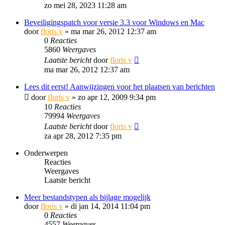
zo mei 28, 2023 11:28 am
Beveiligingspatch voor versie 3.3 voor Windows en Mac
door
floris v
»
ma mar 26, 2012 12:37 am
0
Reacties
5860
Weergaves
Laatste bericht
door
floris v
ma mar 26, 2012 12:37 am
Lees dit eerst! Aanwijzingen voor het plaatsen van berichten
door
floris v
»
zo apr 12, 2009 9:34 pm
10
Reacties
79994
Weergaves
Laatste bericht
door
floris v
za apr 28, 2012 7:35 pm
Onderwerpen
Reacties
Weergaves
Laatste bericht
Meer bestandstypen als bijlage mogelijk
door
floris v
»
di jan 14, 2014 11:04 pm
0
Reacties
4557
Weergaves