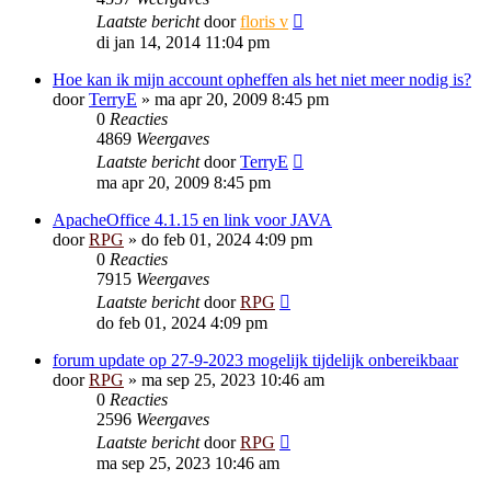
Laatste bericht
door
floris v
di jan 14, 2014 11:04 pm
Hoe kan ik mijn account opheffen als het niet meer nodig is?
door
TerryE
»
ma apr 20, 2009 8:45 pm
0
Reacties
4869
Weergaves
Laatste bericht
door
TerryE
ma apr 20, 2009 8:45 pm
ApacheOffice 4.1.15 en link voor JAVA
door
RPG
»
do feb 01, 2024 4:09 pm
0
Reacties
7915
Weergaves
Laatste bericht
door
RPG
do feb 01, 2024 4:09 pm
forum update op 27-9-2023 mogelijk tijdelijk onbereikbaar
door
RPG
»
ma sep 25, 2023 10:46 am
0
Reacties
2596
Weergaves
Laatste bericht
door
RPG
ma sep 25, 2023 10:46 am