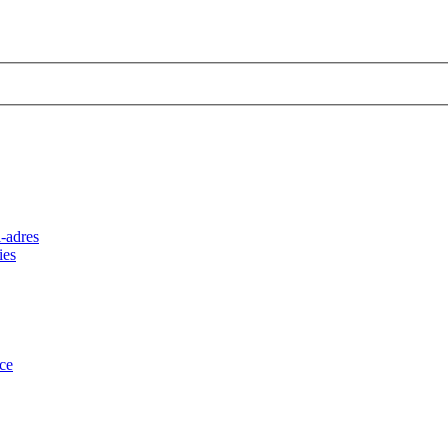
-adres
ies
ce