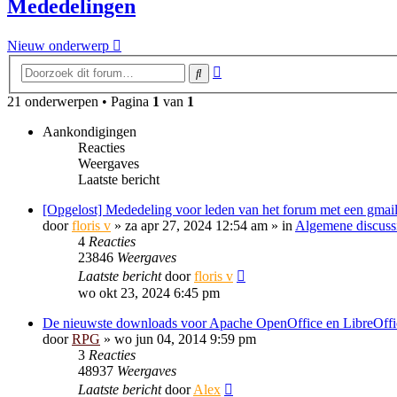
Mededelingen
Nieuw onderwerp
Uitgebreid
Zoek
zoeken
21 onderwerpen • Pagina
1
van
1
Aankondigingen
Reacties
Weergaves
Laatste bericht
[Opgelost] Mededeling voor leden van het forum met een gmail
door
floris v
»
za apr 27, 2024 12:54 am
» in
Algemene discuss
4
Reacties
23846
Weergaves
Laatste bericht
door
floris v
wo okt 23, 2024 6:45 pm
De nieuwste downloads voor Apache OpenOffice en LibreOffi
door
RPG
»
wo jun 04, 2014 9:59 pm
3
Reacties
48937
Weergaves
Laatste bericht
door
Alex