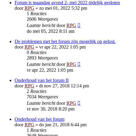
Forum is maandag avond 2- mei 2022 tijdelijk gesloten
door
RPG
»
zo mei 01, 2022 5:32 pm
1
Reacties
2606
Weergaves
Laatste bericht
door
RPG
do mei 05, 2022 8:11 am
De problemen met het forum zijn mogelijk op gelost.
door
RPG
»
vr apr 22, 2022 1:05 pm
0
Reacties
2893
Weergaves
Laatste bericht
door
RPG
vr apr 22, 2022 1:05 pm
Onderhoud van het forum II
door
RPG
»
di nov 27, 2018 12:14 pm
2
Reacties
7034
Weergaves
Laatste bericht
door
RPG
vr nov 30, 2018 8:20 pm
Onderhoud van het forum
door
RPG
»
do jun 21, 2018 6:44 pm
1
Reacties
3648
Weergaves