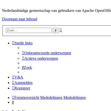
Nederlandstalige gemeenschap van gebruikers van Apache OpenOffice,
Doorgaan naar inhoud
Uitgebreid
Zoek
zoeken
Snelle links
Onbeantwoorde onderwerpen
Actieve onderwerpen
Zoek
V&A
Aanmelden
Registreer
Forumoverzicht
Mededelingen
Mededelingen
Zoek