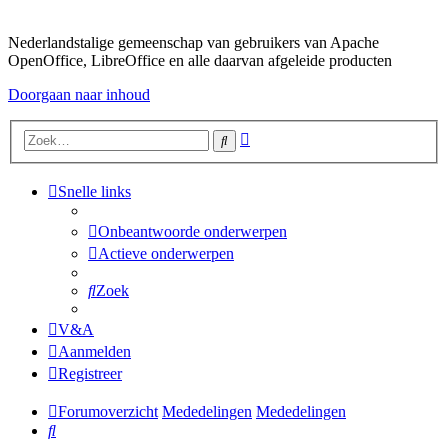
Nederlandstalige gemeenschap van gebruikers van Apache
OpenOffice, LibreOffice en alle daarvan afgeleide producten
Doorgaan naar inhoud
Uitgebreid
Zoek
zoeken
Snelle links
Onbeantwoorde onderwerpen
Actieve onderwerpen
Zoek
V&A
Aanmelden
Registreer
Forumoverzicht
Mededelingen
Mededelingen
Zoek