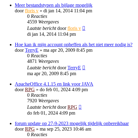
Meer bestandstypen als bijlage mogelijk
door
floris v
»
di jan 14, 2014 11:04 pm
0
Reacties
4559
Weergaves
Laatste bericht
door
floris v
di jan 14, 2014 11:04 pm
Hoe kan ik mijn account opheffen als het niet meer nodig is?
door
TerryE
»
ma apr 20, 2009 8:45 pm
0
Reacties
4871
Weergaves
Laatste bericht
door
TerryE
ma apr 20, 2009 8:45 pm
ApacheOffice 4.1.15 en link voor JAVA
door
RPG
»
do feb 01, 2024 4:09 pm
0
Reacties
7920
Weergaves
Laatste bericht
door
RPG
do feb 01, 2024 4:09 pm
forum update op 27-9-2023 mogelijk tijdelijk onbereikbaar
door
RPG
»
ma sep 25, 2023 10:46 am
0
Reacties