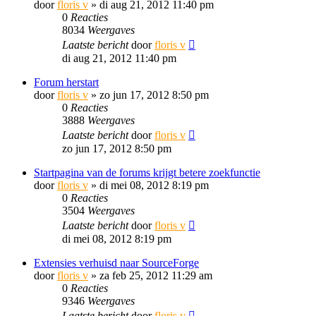
door
floris v
»
di aug 21, 2012 11:40 pm
0
Reacties
8034
Weergaves
Laatste bericht
door
floris v
di aug 21, 2012 11:40 pm
Forum herstart
door
floris v
»
zo jun 17, 2012 8:50 pm
0
Reacties
3888
Weergaves
Laatste bericht
door
floris v
zo jun 17, 2012 8:50 pm
Startpagina van de forums krijgt betere zoekfunctie
door
floris v
»
di mei 08, 2012 8:19 pm
0
Reacties
3504
Weergaves
Laatste bericht
door
floris v
di mei 08, 2012 8:19 pm
Extensies verhuisd naar SourceForge
door
floris v
»
za feb 25, 2012 11:29 am
0
Reacties
9346
Weergaves
Laatste bericht
door
floris v