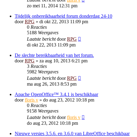
zo mei 11, 2014 12:31 pm
Tijdelijk onbereikbaarheid forum donderdag 24-10
door
RPG
»
di okt 22, 2013 11:09 pm
0
Reacties
5188
Weergaves
Laatste bericht
door
RPG
di okt 22, 2013 11:09 pm
De slechte bereikbaarheid van het forum.
door
RPG
»
za aug 10, 2013 6:21 pm
3
Reacties
5982
Weergaves
Laatste bericht
door
RPG
ma aug 26, 2013 8:53 pm
Apache OpenOffice™ 3.4.1 is beschikbaar
door
floris v
»
do aug 23, 2012 10:18 pm
0
Reacties
9158
Weergaves
Laatste bericht
door
floris v
do aug 23, 2012 10:18 pm
Nieuwe versies 3.5.6. en 3.6.0 van LibreOffice beschikbaar