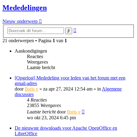
Mededelingen
Nieuw onderwerp
Uitgebreid
Zoek
zoeken
21 onderwerpen • Pagina
1
van
1
Aankondigingen
Reacties
Weergaves
Laatste bericht
[Opgelost] Mededeling voor leden van het forum met een
gmail-adres
door
floris v
»
za apr 27, 2024 12:54 am
» in
Algemene
discussies
4
Reacties
23855
Weergaves
Laatste bericht
door
floris v
wo okt 23, 2024 6:45 pm
De nieuwste downloads voor Apache OpenOffice en
LibreOffice