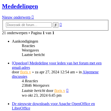
Mededelingen
Nieuw onderwerp
Uitgebreid
Zoek
zoeken
21 onderwerpen • Pagina
1
van
1
Aankondigingen
Reacties
Weergaves
Laatste bericht
[Opgelost] Mededeling voor leden van het forum met een
gmail-adres
door
floris v
»
za apr 27, 2024 12:54 am
» in
Algemene
discussies
4
Reacties
23846
Weergaves
Laatste bericht
door
floris v
wo okt 23, 2024 6:45 pm
De nieuwste downloads voor Apache OpenOffice en
LibreOffice