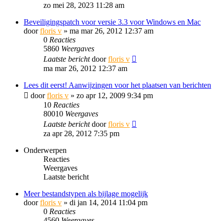
zo mei 28, 2023 11:28 am
Beveiligingspatch voor versie 3.3 voor Windows en Mac
door
floris v
»
ma mar 26, 2012 12:37 am
0
Reacties
5860
Weergaves
Laatste bericht
door
floris v
ma mar 26, 2012 12:37 am
Lees dit eerst! Aanwijzingen voor het plaatsen van berichten
door
floris v
»
zo apr 12, 2009 9:34 pm
10
Reacties
80010
Weergaves
Laatste bericht
door
floris v
za apr 28, 2012 7:35 pm
Onderwerpen
Reacties
Weergaves
Laatste bericht
Meer bestandstypen als bijlage mogelijk
door
floris v
»
di jan 14, 2014 11:04 pm
0
Reacties
4560
Weergaves