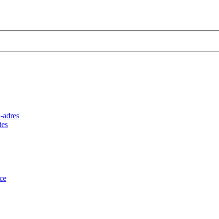
-adres
ies
ce