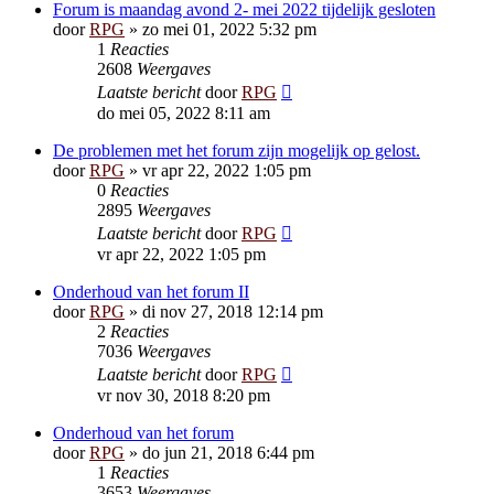
Forum is maandag avond 2- mei 2022 tijdelijk gesloten
door
RPG
»
zo mei 01, 2022 5:32 pm
1
Reacties
2608
Weergaves
Laatste bericht
door
RPG
do mei 05, 2022 8:11 am
De problemen met het forum zijn mogelijk op gelost.
door
RPG
»
vr apr 22, 2022 1:05 pm
0
Reacties
2895
Weergaves
Laatste bericht
door
RPG
vr apr 22, 2022 1:05 pm
Onderhoud van het forum II
door
RPG
»
di nov 27, 2018 12:14 pm
2
Reacties
7036
Weergaves
Laatste bericht
door
RPG
vr nov 30, 2018 8:20 pm
Onderhoud van het forum
door
RPG
»
do jun 21, 2018 6:44 pm
1
Reacties
3653
Weergaves