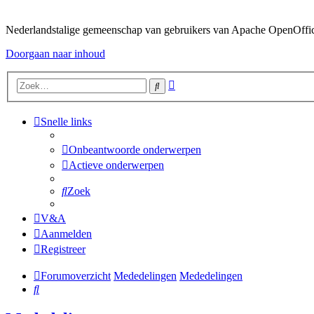
Nederlandstalige gemeenschap van gebruikers van Apache OpenOffice,
Doorgaan naar inhoud
Uitgebreid
Zoek
zoeken
Snelle links
Onbeantwoorde onderwerpen
Actieve onderwerpen
Zoek
V&A
Aanmelden
Registreer
Forumoverzicht
Mededelingen
Mededelingen
Zoek