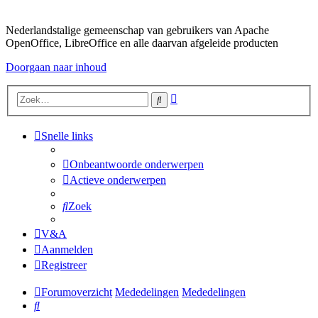
Nederlandstalige gemeenschap van gebruikers van Apache
OpenOffice, LibreOffice en alle daarvan afgeleide producten
Doorgaan naar inhoud
Uitgebreid
Zoek
zoeken
Snelle links
Onbeantwoorde onderwerpen
Actieve onderwerpen
Zoek
V&A
Aanmelden
Registreer
Forumoverzicht
Mededelingen
Mededelingen
Zoek