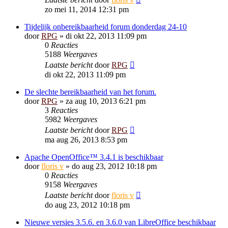
zo mei 11, 2014 12:31 pm
Tijdelijk onbereikbaarheid forum donderdag 24-10
door
RPG
»
di okt 22, 2013 11:09 pm
0
Reacties
5188
Weergaves
Laatste bericht
door
RPG
di okt 22, 2013 11:09 pm
De slechte bereikbaarheid van het forum.
door
RPG
»
za aug 10, 2013 6:21 pm
3
Reacties
5982
Weergaves
Laatste bericht
door
RPG
ma aug 26, 2013 8:53 pm
Apache OpenOffice™ 3.4.1 is beschikbaar
door
floris v
»
do aug 23, 2012 10:18 pm
0
Reacties
9158
Weergaves
Laatste bericht
door
floris v
do aug 23, 2012 10:18 pm
Nieuwe versies 3.5.6. en 3.6.0 van LibreOffice beschikbaar