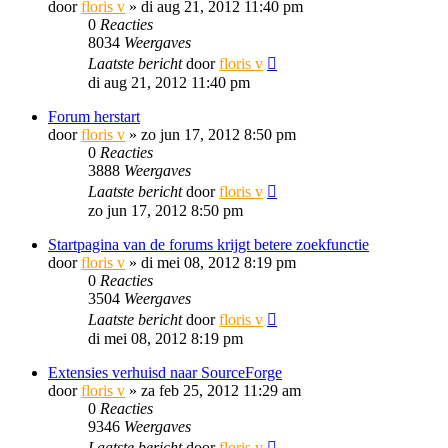
door
floris v
»
di aug 21, 2012 11:40 pm
0
Reacties
8034
Weergaves
Laatste bericht
door
floris v
di aug 21, 2012 11:40 pm
Forum herstart
door
floris v
»
zo jun 17, 2012 8:50 pm
0
Reacties
3888
Weergaves
Laatste bericht
door
floris v
zo jun 17, 2012 8:50 pm
Startpagina van de forums krijgt betere zoekfunctie
door
floris v
»
di mei 08, 2012 8:19 pm
0
Reacties
3504
Weergaves
Laatste bericht
door
floris v
di mei 08, 2012 8:19 pm
Extensies verhuisd naar SourceForge
door
floris v
»
za feb 25, 2012 11:29 am
0
Reacties
9346
Weergaves
Laatste bericht
door
floris v