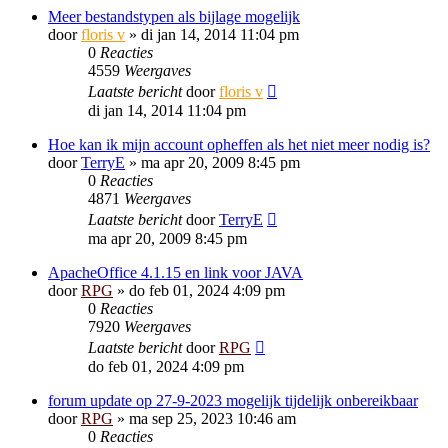
Meer bestandstypen als bijlage mogelijk
door
floris v
»
di jan 14, 2014 11:04 pm
0
Reacties
4559
Weergaves
Laatste bericht
door
floris v
di jan 14, 2014 11:04 pm
Hoe kan ik mijn account opheffen als het niet meer nodig is?
door
TerryE
»
ma apr 20, 2009 8:45 pm
0
Reacties
4871
Weergaves
Laatste bericht
door
TerryE
ma apr 20, 2009 8:45 pm
ApacheOffice 4.1.15 en link voor JAVA
door
RPG
»
do feb 01, 2024 4:09 pm
0
Reacties
7920
Weergaves
Laatste bericht
door
RPG
do feb 01, 2024 4:09 pm
forum update op 27-9-2023 mogelijk tijdelijk onbereikbaar
door
RPG
»
ma sep 25, 2023 10:46 am
0
Reacties