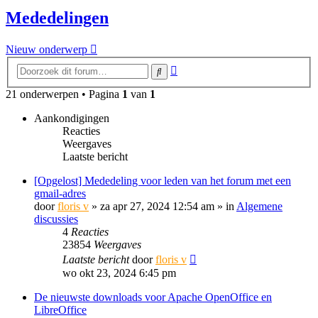
Mededelingen
Nieuw onderwerp
Uitgebreid
Zoek
zoeken
21 onderwerpen • Pagina
1
van
1
Aankondigingen
Reacties
Weergaves
Laatste bericht
[Opgelost] Mededeling voor leden van het forum met een
gmail-adres
door
floris v
»
za apr 27, 2024 12:54 am
» in
Algemene
discussies
4
Reacties
23854
Weergaves
Laatste bericht
door
floris v
wo okt 23, 2024 6:45 pm
De nieuwste downloads voor Apache OpenOffice en
LibreOffice