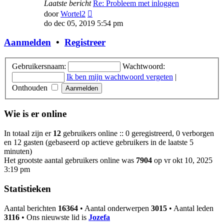
Laatste bericht
Re: Probleem met inloggen
Bekijk
door
Wortel2
laatste
do dec 05, 2019 5:54 pm
bericht
Aanmelden
•
Registreer
Gebruikersnaam:
Wachtwoord:
Ik ben mijn wachtwoord vergeten
|
Onthouden
Wie is er online
In totaal zijn er
12
gebruikers online :: 0 geregistreerd, 0 verborgen
en 12 gasten (gebaseerd op actieve gebruikers in de laatste 5
minuten)
Het grootste aantal gebruikers online was
7904
op vr okt 10, 2025
3:19 pm
Statistieken
Aantal berichten
16364
• Aantal onderwerpen
3015
• Aantal leden
3116
• Ons nieuwste lid is
Jozefa