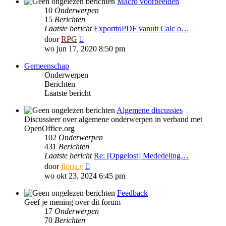
Macro voorbeelden
10
Onderwerpen
15
Berichten
Laatste bericht
ExporttoPDF vanuit Calc o…
Bekijk
door
RPG
laatste
wo jun 17, 2020 8:50 pm
bericht
Gemeenschap
Onderwerpen
Berichten
Laatste bericht
Algemene discussies
Discussieer over algemene onderwerpen in verband met
OpenOffice.org
102
Onderwerpen
431
Berichten
Laatste bericht
Re: [Opgelost] Mededeling…
Bekijk
door
floris v
laatste
wo okt 23, 2024 6:45 pm
bericht
Feedback
Geef je mening over dit forum
17
Onderwerpen
70
Berichten