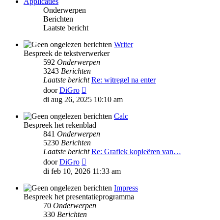
Applicaties
Onderwerpen
Berichten
Laatste bericht
Writer
Bespreek de tekstverwerker
592
Onderwerpen
3243
Berichten
Laatste bericht
Re: witregel na enter
Bekijk
door
DiGro
laatste
di aug 26, 2025 10:10 am
bericht
Calc
Bespreek het rekenblad
841
Onderwerpen
5230
Berichten
Laatste bericht
Re: Grafiek kopieëren van…
Bekijk
door
DiGro
laatste
di feb 10, 2026 11:33 am
bericht
Impress
Bespreek het presentatieprogramma
70
Onderwerpen
330
Berichten