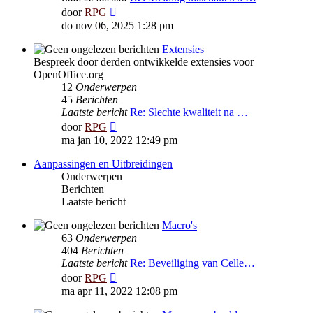
Bekijk
door
RPG
laatste
do nov 06, 2025 1:28 pm
bericht
Extensies
Bespreek door derden ontwikkelde extensies voor
OpenOffice.org
12
Onderwerpen
45
Berichten
Laatste bericht
Re: Slechte kwaliteit na …
Bekijk
door
RPG
laatste
ma jan 10, 2022 12:49 pm
bericht
Aanpassingen en Uitbreidingen
Onderwerpen
Berichten
Laatste bericht
Macro's
63
Onderwerpen
404
Berichten
Laatste bericht
Re: Beveiliging van Celle…
Bekijk
door
RPG
laatste
ma apr 11, 2022 12:08 pm
bericht