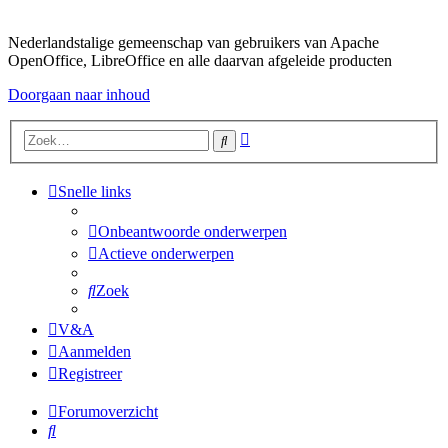
Nederlandstalige gemeenschap van gebruikers van Apache
OpenOffice, LibreOffice en alle daarvan afgeleide producten
Doorgaan naar inhoud
Uitgebreid
Zoek
zoeken
Snelle links
Onbeantwoorde onderwerpen
Actieve onderwerpen
Zoek
V&A
Aanmelden
Registreer
Forumoverzicht
Zoek