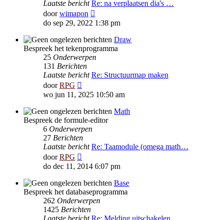
Laatste bericht
Re: na verplaatsen dia's …
Bekijk
door
wimapon
laatste
do sep 29, 2022 1:38 pm
bericht
Draw
Bespreek het tekenprogramma
25
Onderwerpen
131
Berichten
Laatste bericht
Re: Structuurmap maken
Bekijk
door
RPG
laatste
wo jun 11, 2025 10:50 am
bericht
Math
Bespreek de formule-editor
6
Onderwerpen
27
Berichten
Laatste bericht
Re: Taamodule (omega math…
Bekijk
door
RPG
laatste
do dec 11, 2014 6:07 pm
bericht
Base
Bespreek het databaseprogramma
262
Onderwerpen
1425
Berichten
Laatste bericht
Re: Melding uitschakelen …