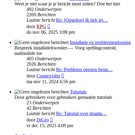
Weet je niet waar je je bericht moet zetten? Doe het hier
492
Onderwerpen
2269
Berichten
Laatste bericht
Re: [Opgelost] Ik heb iet…
Bekijk
door
RPG
laatste
do nov 06, 2025 3:08 pm
bericht
Installatie en probleemoplossing
Bespreek installatiekwesties — Voeg spellingcontrole,
taalmodule toe
405
Onderwerpen
2026
Berichten
Laatste bericht
Re: Probleem openen besta…
Bekijk
door
Connexjohn
laatste
ma nov 11, 2024 6:56 pm
bericht
Tutorials
Door gebruikers voor gebruikers gemaakte tutorials
23
Onderwerpen
42
Berichten
Laatste bericht
Re: Tutorial over draaita…
Bekijk
door
DiGro
laatste
vr dec 15, 2023 4:09 pm
bericht