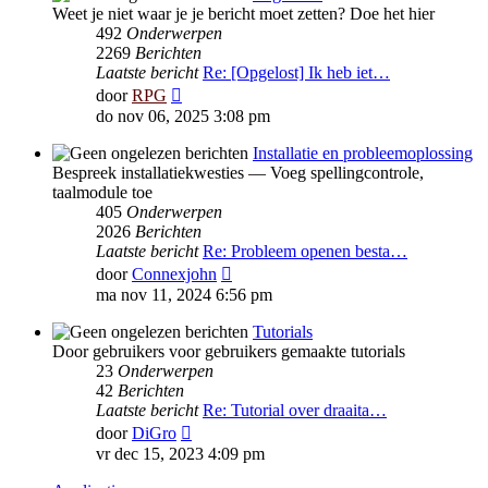
Weet je niet waar je je bericht moet zetten? Doe het hier
492
Onderwerpen
2269
Berichten
Laatste bericht
Re: [Opgelost] Ik heb iet…
Bekijk
door
RPG
laatste
do nov 06, 2025 3:08 pm
bericht
Installatie en probleemoplossing
Bespreek installatiekwesties — Voeg spellingcontrole,
taalmodule toe
405
Onderwerpen
2026
Berichten
Laatste bericht
Re: Probleem openen besta…
Bekijk
door
Connexjohn
laatste
ma nov 11, 2024 6:56 pm
bericht
Tutorials
Door gebruikers voor gebruikers gemaakte tutorials
23
Onderwerpen
42
Berichten
Laatste bericht
Re: Tutorial over draaita…
Bekijk
door
DiGro
laatste
vr dec 15, 2023 4:09 pm
bericht