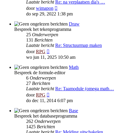
Laatste bericht
Re: na verplaatsen dia's …
Bekijk
door
wimapon
laatste
do sep 29, 2022 1:38 pm
bericht
Draw
Bespreek het tekenprogramma
25
Onderwerpen
131
Berichten
Laatste bericht
Re: Structuurmap maken
Bekijk
door
RPG
laatste
wo jun 11, 2025 10:50 am
bericht
Math
Bespreek de formule-editor
6
Onderwerpen
27
Berichten
Laatste bericht
Re: Taamodule (omega math…
Bekijk
door
RPG
laatste
do dec 11, 2014 6:07 pm
bericht
Base
Bespreek het databaseprogramma
262
Onderwerpen
1425
Berichten
Laatste bericht
Re: Melding uitschakelen …