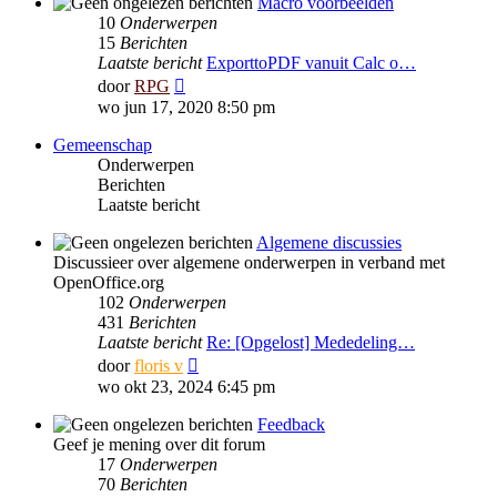
Macro voorbeelden
10
Onderwerpen
15
Berichten
Laatste bericht
ExporttoPDF vanuit Calc o…
Bekijk
door
RPG
laatste
wo jun 17, 2020 8:50 pm
bericht
Gemeenschap
Onderwerpen
Berichten
Laatste bericht
Algemene discussies
Discussieer over algemene onderwerpen in verband met
OpenOffice.org
102
Onderwerpen
431
Berichten
Laatste bericht
Re: [Opgelost] Mededeling…
Bekijk
door
floris v
laatste
wo okt 23, 2024 6:45 pm
bericht
Feedback
Geef je mening over dit forum
17
Onderwerpen
70
Berichten