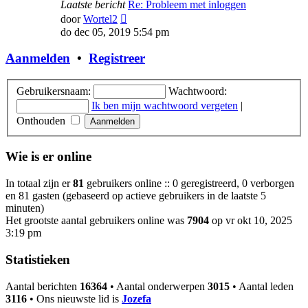
Laatste bericht
Re: Probleem met inloggen
Bekijk
door
Wortel2
laatste
do dec 05, 2019 5:54 pm
bericht
Aanmelden
•
Registreer
Gebruikersnaam:
Wachtwoord:
Ik ben mijn wachtwoord vergeten
|
Onthouden
Wie is er online
In totaal zijn er
81
gebruikers online :: 0 geregistreerd, 0 verborgen
en 81 gasten (gebaseerd op actieve gebruikers in de laatste 5
minuten)
Het grootste aantal gebruikers online was
7904
op vr okt 10, 2025
3:19 pm
Statistieken
Aantal berichten
16364
• Aantal onderwerpen
3015
• Aantal leden
3116
• Ons nieuwste lid is
Jozefa