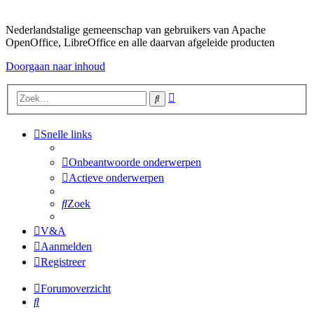
Nederlandstalige gemeenschap van gebruikers van Apache
OpenOffice, LibreOffice en alle daarvan afgeleide producten
Doorgaan naar inhoud
Uitgebreid
Zoek
zoeken
Snelle links
Onbeantwoorde onderwerpen
Actieve onderwerpen
Zoek
V&A
Aanmelden
Registreer
Forumoverzicht
Zoek