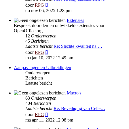
Bekijk
door
RPG
laatste
do nov 06, 2025 1:28 pm
bericht
Extensies
Bespreek door derden ontwikkelde extensies voor
OpenOffice.org
12
Onderwerpen
45
Berichten
Laatste bericht
Re: Slechte kwaliteit na …
Bekijk
door
RPG
laatste
ma jan 10, 2022 12:49 pm
bericht
Aanpassingen en Uitbreidingen
Onderwerpen
Berichten
Laatste bericht
Macro's
63
Onderwerpen
404
Berichten
Laatste bericht
Re: Beveiliging van Celle…
Bekijk
door
RPG
laatste
ma apr 11, 2022 12:08 pm
bericht