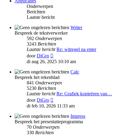
Applicaties
Onderwerpen
Berichten
Laatste bericht
Writer
Bespreek de tekstverwerker
592
Onderwerpen
3243
Berichten
Laatste bericht
Re: witregel na enter
Bekijk
door
DiGro
laatste
di aug 26, 2025 10:10 am
bericht
Calc
Bespreek het rekenblad
841
Onderwerpen
5230
Berichten
Laatste bericht
Re: Grafiek kopieëren van…
Bekijk
door
DiGro
laatste
di feb 10, 2026 11:33 am
bericht
Impress
Bespreek het presentatieprogramma
70
Onderwerpen
330
Berichten