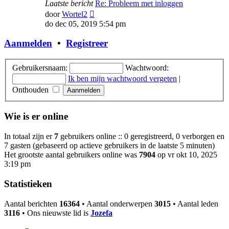
Laatste bericht
Re: Probleem met inloggen
Bekijk
door
Wortel2
laatste
do dec 05, 2019 5:54 pm
bericht
Aanmelden
•
Registreer
Gebruikersnaam:
Wachtwoord:
Ik ben mijn wachtwoord vergeten
|
Onthouden
Wie is er online
In totaal zijn er
7
gebruikers online :: 0 geregistreerd, 0 verborgen en
7 gasten (gebaseerd op actieve gebruikers in de laatste 5 minuten)
Het grootste aantal gebruikers online was
7904
op vr okt 10, 2025
3:19 pm
Statistieken
Aantal berichten
16364
• Aantal onderwerpen
3015
• Aantal leden
3116
• Ons nieuwste lid is
Jozefa