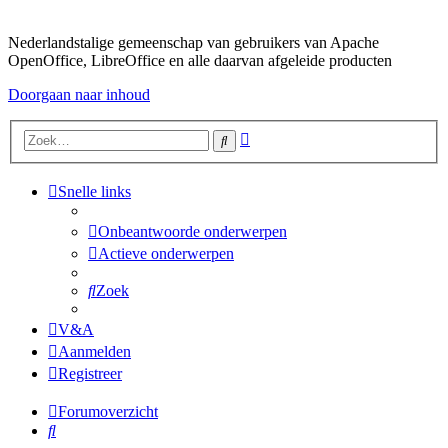
Nederlandstalige gemeenschap van gebruikers van Apache
OpenOffice, LibreOffice en alle daarvan afgeleide producten
Doorgaan naar inhoud
Uitgebreid
Zoek
zoeken
Snelle links
Onbeantwoorde onderwerpen
Actieve onderwerpen
Zoek
V&A
Aanmelden
Registreer
Forumoverzicht
Zoek