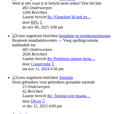
Weet je niet waar je je bericht moet zetten? Doe het hier
492
Onderwerpen
2269
Berichten
Laatste bericht
Re: [Opgelost] Ik heb iet…
Bekijk
door
RPG
laatste
do nov 06, 2025 3:08 pm
bericht
Installatie en probleemoplossing
Bespreek installatiekwesties — Voeg spellingcontrole,
taalmodule toe
405
Onderwerpen
2026
Berichten
Laatste bericht
Re: Probleem openen besta…
Bekijk
door
Connexjohn
laatste
ma nov 11, 2024 6:56 pm
bericht
Tutorials
Door gebruikers voor gebruikers gemaakte tutorials
23
Onderwerpen
42
Berichten
Laatste bericht
Re: Tutorial over draaita…
Bekijk
door
DiGro
laatste
vr dec 15, 2023 4:09 pm
bericht