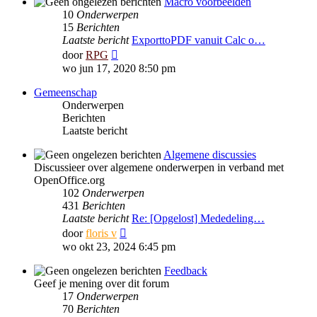
Macro voorbeelden
10
Onderwerpen
15
Berichten
Laatste bericht
ExporttoPDF vanuit Calc o…
Bekijk
door
RPG
laatste
wo jun 17, 2020 8:50 pm
bericht
Gemeenschap
Onderwerpen
Berichten
Laatste bericht
Algemene discussies
Discussieer over algemene onderwerpen in verband met
OpenOffice.org
102
Onderwerpen
431
Berichten
Laatste bericht
Re: [Opgelost] Mededeling…
Bekijk
door
floris v
laatste
wo okt 23, 2024 6:45 pm
bericht
Feedback
Geef je mening over dit forum
17
Onderwerpen
70
Berichten