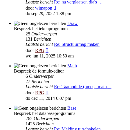
Laatste bericht
Re: na verplaatsen dia's …
Bekijk
door
wimapon
laatste
do sep 29, 2022 1:38 pm
bericht
Draw
Bespreek het tekenprogramma
25
Onderwerpen
131
Berichten
Laatste bericht
Re: Structuurmap maken
Bekijk
door
RPG
laatste
wo jun 11, 2025 10:50 am
bericht
Math
Bespreek de formule-editor
6
Onderwerpen
27
Berichten
Laatste bericht
Re: Taamodule (omega math…
Bekijk
door
RPG
laatste
do dec 11, 2014 6:07 pm
bericht
Base
Bespreek het databaseprogramma
262
Onderwerpen
1425
Berichten
Laatste bericht
Re: Melding uitschakelen …