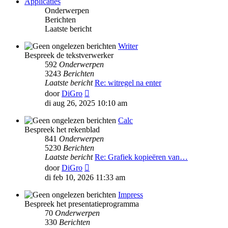
Applicaties
Onderwerpen
Berichten
Laatste bericht
Writer
Bespreek de tekstverwerker
592
Onderwerpen
3243
Berichten
Laatste bericht
Re: witregel na enter
Bekijk
door
DiGro
laatste
di aug 26, 2025 10:10 am
bericht
Calc
Bespreek het rekenblad
841
Onderwerpen
5230
Berichten
Laatste bericht
Re: Grafiek kopieëren van…
Bekijk
door
DiGro
laatste
di feb 10, 2026 11:33 am
bericht
Impress
Bespreek het presentatieprogramma
70
Onderwerpen
330
Berichten