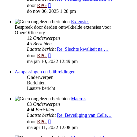
Bekijk
door
RPG
laatste
do nov 06, 2025 1:28 pm
bericht
Extensies
Bespreek door derden ontwikkelde extensies voor
OpenOffice.org
12
Onderwerpen
45
Berichten
Laatste bericht
Re: Slechte kwaliteit na …
Bekijk
door
RPG
laatste
ma jan 10, 2022 12:49 pm
bericht
Aanpassingen en Uitbreidingen
Onderwerpen
Berichten
Laatste bericht
Macro's
63
Onderwerpen
404
Berichten
Laatste bericht
Re: Beveiliging van Celle…
Bekijk
door
RPG
laatste
ma apr 11, 2022 12:08 pm
bericht