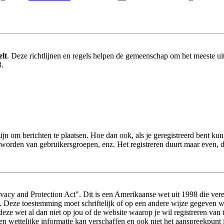
elt
. Deze richtlijnen en regels helpen de gemeenschap om het meeste uit
3.
zijn om berichten te plaatsen. Hoe dan ook, als je geregistreerd bent ku
d worden van gebruikersgroepen, enz. Het registreren duurt maar even, 
acy and Protection Act". Dit is een Amerikaanse wet uit 1998 die vere
s. Deze toestemming moet schriftelijk of op een andere wijze gegeven 
 deze wet al dan niet op jou of de website waarop je wil registreren va
wettelijke informatie kan verschaffen en ook niet het aanspreekpunt i