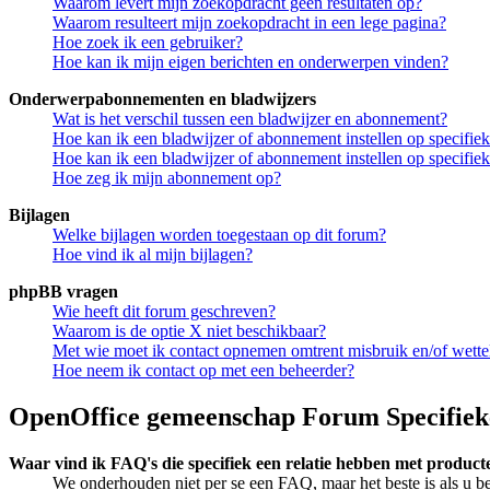
Waarom levert mijn zoekopdracht geen resultaten op?
Waarom resulteert mijn zoekopdracht in een lege pagina?
Hoe zoek ik een gebruiker?
Hoe kan ik mijn eigen berichten en onderwerpen vinden?
Onderwerpabonnementen en bladwijzers
Wat is het verschil tussen een bladwijzer en abonnement?
Hoe kan ik een bladwijzer of abonnement instellen op specifi
Hoe kan ik een bladwijzer of abonnement instellen op specifie
Hoe zeg ik mijn abonnement op?
Bijlagen
Welke bijlagen worden toegestaan op dit forum?
Hoe vind ik al mijn bijlagen?
phpBB vragen
Wie heeft dit forum geschreven?
Waarom is de optie X niet beschikbaar?
Met wie moet ik contact opnemen omtrent misbruik en/of wettel
Hoe neem ik contact op met een beheerder?
OpenOffice gemeenschap Forum Specifiek
Waar vind ik FAQ's die specifiek een relatie hebben met produc
We onderhouden niet per se een FAQ, maar het beste is als u b