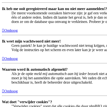
Ik heb me ooit geregistreerd maar kan nu niet meer aanmelden!?
De meest voorkomende oorzaken hiervoor zijn: je gaf een verke
één of andere reden. Indien dit laatste het geval is, heb je dan
doen ze om de database qua omvang te verkleinen. Probeer je op
Omhoog
Ik weet mijn wachtwoord niet meer!
Geen paniek! Je kan je huidige wachtwoord niet terug krijgen,
Volg de instructies op het scherm en even later kan je je weer 
Omhoog
Waarom word ik automatisch afgemeld?
Als je de optie
meld mij automatisch aan bij ieder bezoek
niet 
moet je bij het aanmelden die optie aanvinken. We raden dit echt
beschikbaar is, heeft de beheerder deze uitgeschakeld.
Omhoog
Wat doet "verwijder cookies"?
"Verwijder cookies" zorgt dat alle cookies die door phpBB3 z