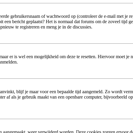
erde gebruikersnaam of wachtwoord op (controleer de e-mail met je reg
 ooit een bericht geplaatst? Het is normaal dat forums om de zoveel tijd 
nieuw te registreren en meng je in de discussies.
 maar er is wel een mogelijkheid om deze te resetten. Hiervoor moet je
aanmelden.
aanvinkt, blijf je maar voor een bepaalde tijd aangemeld. Zo wordt ver
er af als je gebruik maakt van een openbare computer, bijvoorbeeld op sc
ijn aangemaakt, weer verwijderd worden. Deze cookies zorgen ervoor d