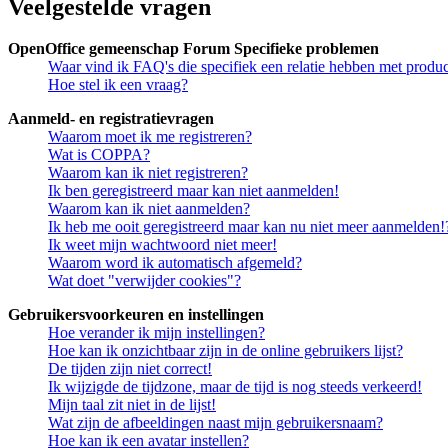
Veelgestelde vragen
OpenOffice gemeenschap Forum Specifieke problemen
Waar vind ik FAQ's die specifiek een relatie hebben met prod
Hoe stel ik een vraag?
Aanmeld- en registratievragen
Waarom moet ik me registreren?
Wat is COPPA?
Waarom kan ik niet registreren?
Ik ben geregistreerd maar kan niet aanmelden!
Waarom kan ik niet aanmelden?
Ik heb me ooit geregistreerd maar kan nu niet meer aanmelden!
Ik weet mijn wachtwoord niet meer!
Waarom word ik automatisch afgemeld?
Wat doet "verwijder cookies"?
Gebruikersvoorkeuren en instellingen
Hoe verander ik mijn instellingen?
Hoe kan ik onzichtbaar zijn in de online gebruikers lijst?
De tijden zijn niet correct!
Ik wijzigde de tijdzone, maar de tijd is nog steeds verkeerd!
Mijn taal zit niet in de lijst!
Wat zijn de afbeeldingen naast mijn gebruikersnaam?
Hoe kan ik een avatar instellen?