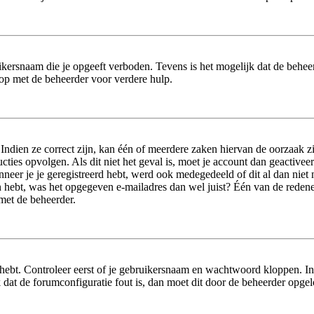
ikersnaam die je opgeeft verboden. Tevens is het mogelijk dat de beheer
op met de beheerder voor verdere hulp.
dien ze correct zijn, kan één of meerdere zaken hiervan de oorzaak zij
tructies opvolgen. Als dit niet het geval is, moet je account dan geact
neer je je geregistreerd hebt, werd ook medegedeeld of dit al dan niet n
 hebt, was het opgegeven e-mailadres dan wel juist? Één van de redenen 
 met de beheerder.
hebt. Controleer eerst of je gebruikersnaam en wachtwoord kloppen. In
jk dat de forumconfiguratie fout is, dan moet dit door de beheerder opge