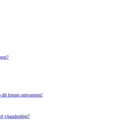
leur?
 dit forum ontvangen!
f vijandenlijst?