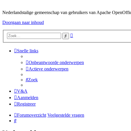
Nederlandstalige gemeenschap van gebruikers van Apache OpenOffice,
Doorgaan naar inhoud
Uitgebreid
Zoek
zoeken
Snelle links
Onbeantwoorde onderwerpen
Actieve onderwerpen
Zoek
V&A
Aanmelden
Registreer
Forumoverzicht
Veelgestelde vragen
Zoek