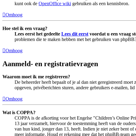
kunt ook de
OpenOffice wiki
gebruiken als een kennisbron.
Omhoog
Hoe stel ik een vraag?
Lees eerst het gedeelte
Lees dit eerst
voordat u een vraag st
problemen die te maken hebben met het gebruiken van phpBB
Omhoog
Aanmeld- en registratievragen
Waarom moet ik me registreren?
De beheerder heeft bepaalt of je al dan niet geregistreerd moet 
opgeven, privéberichten sturen, andere gebruikers e-mailen, li
Omhoog
Wat is COPPA?
COPPA is de afkorting voor het Engelse "Children’s Online Priv
13 jaar verzamelt, hiervoor de toestemming heeft van de ouder
van hun kind, jonger dan 13, heeft. Indien je niet zeker bent of
meer informatie. Houd er rekening mee dat het phpBB-team geen 