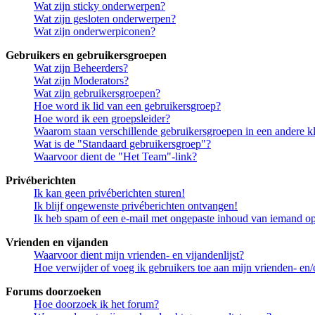
Wat zijn sticky onderwerpen?
Wat zijn gesloten onderwerpen?
Wat zijn onderwerpiconen?
Gebruikers en gebruikersgroepen
Wat zijn Beheerders?
Wat zijn Moderators?
Wat zijn gebruikersgroepen?
Hoe word ik lid van een gebruikersgroep?
Hoe word ik een groepsleider?
Waarom staan verschillende gebruikersgroepen in een andere k
Wat is de "Standaard gebruikersgroep"?
Waarvoor dient de "Het Team"-link?
Privéberichten
Ik kan geen privéberichten sturen!
Ik blijf ongewenste privéberichten ontvangen!
Ik heb spam of een e-mail met ongepaste inhoud van iemand op
Vrienden en vijanden
Waarvoor dient mijn vrienden- en vijandenlijst?
Hoe verwijder of voeg ik gebruikers toe aan mijn vrienden- en/o
Forums doorzoeken
Hoe doorzoek ik het forum?