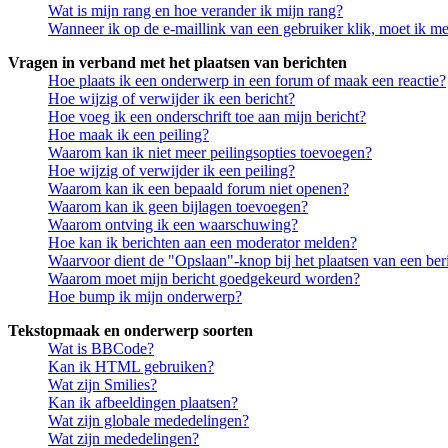
Wat is mijn rang en hoe verander ik mijn rang?
Wanneer ik op de e-maillink van een gebruiker klik, moet ik 
Vragen in verband met het plaatsen van berichten
Hoe plaats ik een onderwerp in een forum of maak een reactie?
Hoe wijzig of verwijder ik een bericht?
Hoe voeg ik een onderschrift toe aan mijn bericht?
Hoe maak ik een peiling?
Waarom kan ik niet meer peilingsopties toevoegen?
Hoe wijzig of verwijder ik een peiling?
Waarom kan ik een bepaald forum niet openen?
Waarom kan ik geen bijlagen toevoegen?
Waarom ontving ik een waarschuwing?
Hoe kan ik berichten aan een moderator melden?
Waarvoor dient de "Opslaan"-knop bij het plaatsen van een ber
Waarom moet mijn bericht goedgekeurd worden?
Hoe bump ik mijn onderwerp?
Tekstopmaak en onderwerp soorten
Wat is BBCode?
Kan ik HTML gebruiken?
Wat zijn Smilies?
Kan ik afbeeldingen plaatsen?
Wat zijn globale mededelingen?
Wat zijn mededelingen?