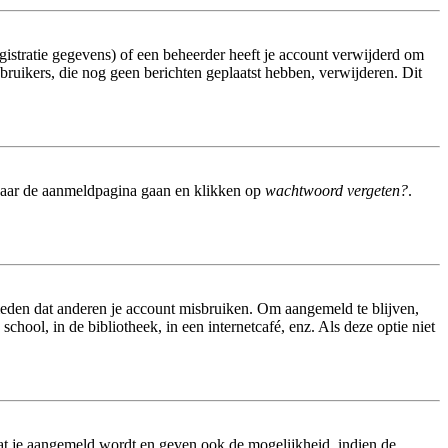
istratie gegevens) of een beheerder heeft je account verwijderd om
gebruikers, die nog geen berichten geplaatst hebben, verwijderen. Dit
 naar de aanmeldpagina gaan en klikken op
wachtwoord vergeten?
.
meden dat anderen je account misbruiken. Om aangemeld te blijven,
hool, in de bibliotheek, in een internetcafé, enz. Als deze optie niet
at je aangemeld wordt en geven ook de mogelijkheid, indien de