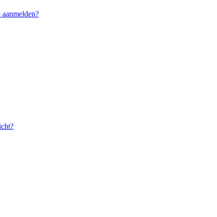
me aanmelden?
icht?