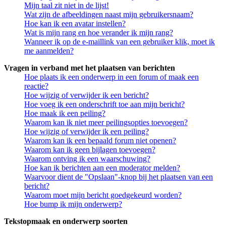
Mijn taal zit niet in de lijst!
Wat zijn de afbeeldingen naast mijn gebruikersnaam?
Hoe kan ik een avatar instellen?
Wat is mijn rang en hoe verander ik mijn rang?
Wanneer ik op de e-maillink van een gebruiker klik, moet ik
me aanmelden?
Vragen in verband met het plaatsen van berichten
Hoe plaats ik een onderwerp in een forum of maak een
reactie?
Hoe wijzig of verwijder ik een bericht?
Hoe voeg ik een onderschrift toe aan mijn bericht?
Hoe maak ik een peiling?
Waarom kan ik niet meer peilingsopties toevoegen?
Hoe wijzig of verwijder ik een peiling?
Waarom kan ik een bepaald forum niet openen?
Waarom kan ik geen bijlagen toevoegen?
Waarom ontving ik een waarschuwing?
Hoe kan ik berichten aan een moderator melden?
Waarvoor dient de "Opslaan"-knop bij het plaatsen van een
bericht?
Waarom moet mijn bericht goedgekeurd worden?
Hoe bump ik mijn onderwerp?
Tekstopmaak en onderwerp soorten