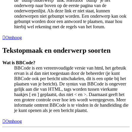
de "bump onderwerp" link. Hierdoor "bump" je het
onderwerp naar boven op de eerste pagina van de
onderwerpenlijst. Als deze link er niet staat, kunnen
onderwerpen niet gebumpt worden. Een onderwerp kan ook
gebumpt worden door een antwoord te plaatsen, maar hou
hierbij wel rekening met de regels van het forum.
Omhoog
Tekstopmaak en onderwerp soorten
Wat is BBCode?
BBCode is een vereenvoudigde versie van html, het gebruik
ervan is al dan niet toegestaan door de beheerder (je kunt
BBCode ook per bericht uitschakelen, dit is een optie bij het
plaatsen van je bericht). De syntax van BBCode is ongeveer
gelijk aan die van HTML, tags worden tussen vierkante
haakjes [ en ] geplaatst, dus niet < en >. Daarnaast geeft het
een grotere controle over hoe iets wordt weergegeven. Meer
informatie omtrent BBCode is te vinden in de handleiding die
je kunt openen als je een bericht plaatst.
Omhoog