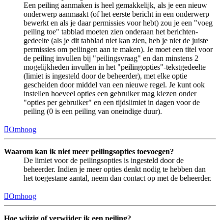
Een peiling aanmaken is heel gemakkelijk, als je een nieuw
onderwerp aanmaakt (of het eerste bericht in een onderwerp
bewerkt en als je daar permissies voor hebt) zou je een "voeg
peiling toe" tabblad moeten zien onderaan het berichten-
gedeelte (als je dit tabblad niet kan zien, heb je niet de juiste
permissies om peilingen aan te maken). Je moet een titel voor
de peiling invullen bij "peilingsvraag" en dan minstens 2
mogelijkheden invullen in het "peilingopties"-tekstgedeelte
(limiet is ingesteld door de beheerder), met elke optie
gescheiden door middel van een nieuwe regel. Je kunt ook
instellen hoeveel opties een gebruiker mag kiezen onder
"opties per gebruiker" en een tijdslimiet in dagen voor de
peiling (0 is een peiling van oneindige duur).
Omhoog
Waarom kan ik niet meer peilingsopties toevoegen?
De limiet voor de peilingsopties is ingesteld door de
beheerder. Indien je meer opties denkt nodig te hebben dan
het toegestane aantal, neem dan contact op met de beheerder.
Omhoog
Hoe wijzig of verwijder ik een peiling?