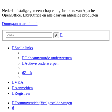
Nederlandstalige gemeenschap van gebruikers van Apache
OpenOffice, LibreOffice en alle daarvan afgeleide producten
Doorgaan naar inhoud
Uitgebreid
Zoek
zoeken
Snelle links
Onbeantwoorde onderwerpen
Actieve onderwerpen
Zoek
V&A
Aanmelden
Registreer
Forumoverzicht
Veelgestelde vragen
Zoek