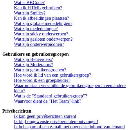
Wat is BBCode?
Kan ik HTML gebruiken?
Wat zijn Smilies?
Kan ik afbeeldingen plaatsen?
Wat zijn globale mededelingen?
Wat zijn mededelingen?
Wat zijn sticky onderwerpen?
Wat zijn gesloten onderwerpen?
Wat zijn onderwerpiconen?
Gebruikers en gebruikersgroepen
Wat zijn Beheerders?
Wat zijn Moderators?
Wat zijn gebruikersgroepen?
Hoe word ik lid van een gebruikersgroep?
Hoe word ik een groepsleider?
Waarom staan verschillende gebruikersgroepen in een andere
kleur?
Wat is de "Standaard gebruikersgroep"?
Waarvoor dient de "Het Team"-link?
Privéberichten
Ik kan geen privéberichten sturen!
Ik blijf ongewenste privéberichten ontvangen!
Ik heb spam of een e-mail met ongepaste inhoud van iemand