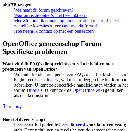
phpBB vragen
Wie heeft dit forum geschreven?
Waarom is de optie X niet beschikbaar?
Met wie moet ik contact opnemen omtrent misbruik en/of
wettelijke kwesties in verband met dit forum?
Hoe neem ik contact op met een beheerder?
OpenOffice gemeenschap Forum
Specifieke problemen
Waar vind ik FAQ's die specifiek een relatie hebben met
producten van OpenOffice?
We onderhouden niet per se een FAQ, maar het beste is als u
begint met
Lees dit eerst
, wat u zal uitleggen hoe het forum te
gebruiken. U kunt ook specifieke handleidingen vinden in het
forum
Tutorials
. U kunt ook de
OpenOffice wiki
gebruiken
als een kennisbron.
Omhoog
Hoe stel ik een vraag?
Lees eerst het gedeelte
Lees dit eerst
voordat u een vraag
stelt
. Deze richtlijnen en regels helpen de gemeenschap om