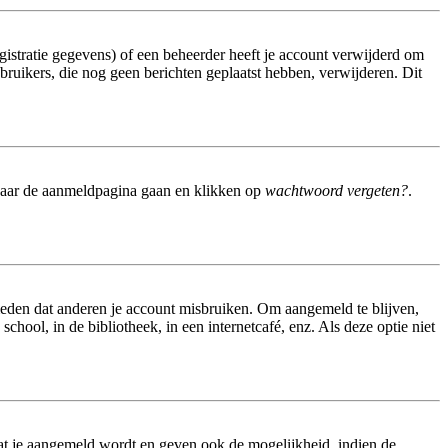
istratie gegevens) of een beheerder heeft je account verwijderd om
gebruikers, die nog geen berichten geplaatst hebben, verwijderen. Dit
 naar de aanmeldpagina gaan en klikken op
wachtwoord vergeten?
.
meden dat anderen je account misbruiken. Om aangemeld te blijven,
hool, in de bibliotheek, in een internetcafé, enz. Als deze optie niet
at je aangemeld wordt en geven ook de mogelijkheid, indien de