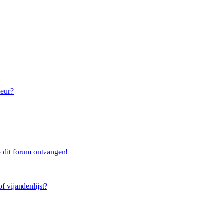
leur?
 dit forum ontvangen!
f vijandenlijst?