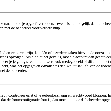
ikersnaam die je opgeeft verboden. Tevens is het mogelijk dat de beheer
op met de beheerder voor verdere hulp.
dien ze correct zijn, kan één of meerdere zaken hiervan de oorzaak zij
tructies opvolgen. Als dit niet het geval is, moet je account dan geact
neer je je geregistreerd hebt, werd ook medegedeeld of dit al dan niet n
 hebt, was het opgegeven e-mailadres dan wel juist? Één van de redenen 
 met de beheerder.
hebt. Controleer eerst of je gebruikersnaam en wachtwoord kloppen. In
jk dat de forumconfiguratie fout is, dan moet dit door de beheerder opge