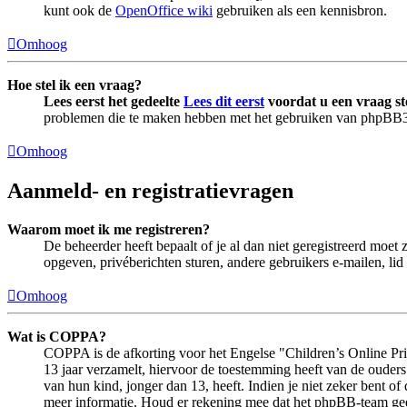
kunt ook de
OpenOffice wiki
gebruiken als een kennisbron.
Omhoog
Hoe stel ik een vraag?
Lees eerst het gedeelte
Lees dit eerst
voordat u een vraag st
problemen die te maken hebben met het gebruiken van phpBB
Omhoog
Aanmeld- en registratievragen
Waarom moet ik me registreren?
De beheerder heeft bepaalt of je al dan niet geregistreerd moet 
opgeven, privéberichten sturen, andere gebruikers e-mailen, li
Omhoog
Wat is COPPA?
COPPA is de afkorting voor het Engelse "Children’s Online Priv
13 jaar verzamelt, hiervoor de toestemming heeft van de ouder
van hun kind, jonger dan 13, heeft. Indien je niet zeker bent of
meer informatie. Houd er rekening mee dat het phpBB-team geen 