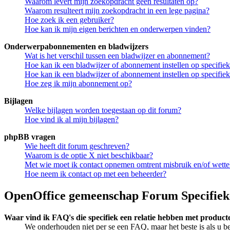
Waarom levert mijn zoekopdracht geen resultaten op?
Waarom resulteert mijn zoekopdracht in een lege pagina?
Hoe zoek ik een gebruiker?
Hoe kan ik mijn eigen berichten en onderwerpen vinden?
Onderwerpabonnementen en bladwijzers
Wat is het verschil tussen een bladwijzer en abonnement?
Hoe kan ik een bladwijzer of abonnement instellen op specifi
Hoe kan ik een bladwijzer of abonnement instellen op specifie
Hoe zeg ik mijn abonnement op?
Bijlagen
Welke bijlagen worden toegestaan op dit forum?
Hoe vind ik al mijn bijlagen?
phpBB vragen
Wie heeft dit forum geschreven?
Waarom is de optie X niet beschikbaar?
Met wie moet ik contact opnemen omtrent misbruik en/of wettel
Hoe neem ik contact op met een beheerder?
OpenOffice gemeenschap Forum Specifiek
Waar vind ik FAQ's die specifiek een relatie hebben met produc
We onderhouden niet per se een FAQ, maar het beste is als u b