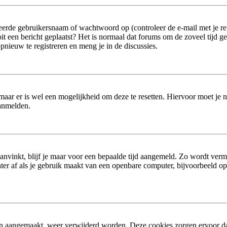
erde gebruikersnaam of wachtwoord op (controleer de e-mail met je reg
 ooit een bericht geplaatst? Het is normaal dat forums om de zoveel tijd 
nieuw te registreren en meng je in de discussies.
 maar er is wel een mogelijkheid om deze te resetten. Hiervoor moet je
aanmelden.
aanvinkt, blijf je maar voor een bepaalde tijd aangemeld. Zo wordt ver
er af als je gebruik maakt van een openbare computer, bijvoorbeeld op sc
ijn aangemaakt, weer verwijderd worden. Deze cookies zorgen ervoor d