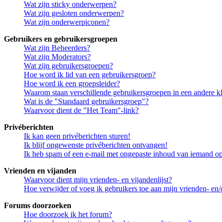
Wat zijn sticky onderwerpen?
Wat zijn gesloten onderwerpen?
Wat zijn onderwerpiconen?
Gebruikers en gebruikersgroepen
Wat zijn Beheerders?
Wat zijn Moderators?
Wat zijn gebruikersgroepen?
Hoe word ik lid van een gebruikersgroep?
Hoe word ik een groepsleider?
Waarom staan verschillende gebruikersgroepen in een andere k
Wat is de "Standaard gebruikersgroep"?
Waarvoor dient de "Het Team"-link?
Privéberichten
Ik kan geen privéberichten sturen!
Ik blijf ongewenste privéberichten ontvangen!
Ik heb spam of een e-mail met ongepaste inhoud van iemand op
Vrienden en vijanden
Waarvoor dient mijn vrienden- en vijandenlijst?
Hoe verwijder of voeg ik gebruikers toe aan mijn vrienden- en/o
Forums doorzoeken
Hoe doorzoek ik het forum?