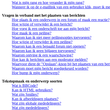
Wat is mijn rang en hoe verander ik mijn rang?
Wanneer ik op de e-maillink van een gebruiker klik, moet ik 
Vragen in verband met het plaatsen van berichten
Hoe plaats ik een onderwerp in een forum of maak een reactie?
Hoe wijzig of verwijder ik een bericht?
Hoe voeg ik een onderschrift toe aan mijn bericht?
Hoe maak ik een peiling?
Waarom kan ik niet meer peilingsopties toevoegen?
Hoe wijzig of verwijder ik een peiling?
Waarom kan ik een bepaald forum niet openen?
Waarom kan ik geen bijlagen toevoegen?
Waarom ontving ik een waarschuwing?
Hoe kan ik berichten aan een moderator melden?
Waarvoor dient de "Opslaan"-knop bij het plaatsen van een ber
Waarom moet mijn bericht goedgekeurd worden?
Hoe bump ik mijn onderwerp?
Tekstopmaak en onderwerp soorten
Wat is BBCode?
Kan ik HTML gebruiken?
Wat zijn Smilies?
Kan ik afbeeldingen plaatsen?
Wat zijn globale mededelingen?
Wat zijn mededelingen?