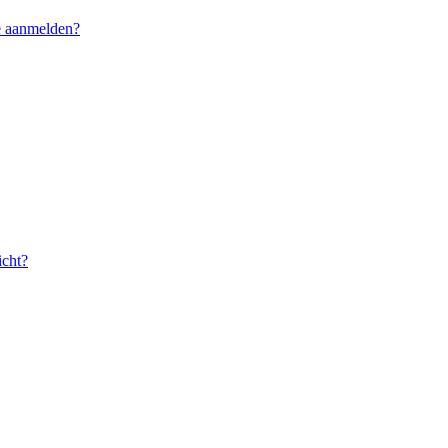
me aanmelden?
icht?