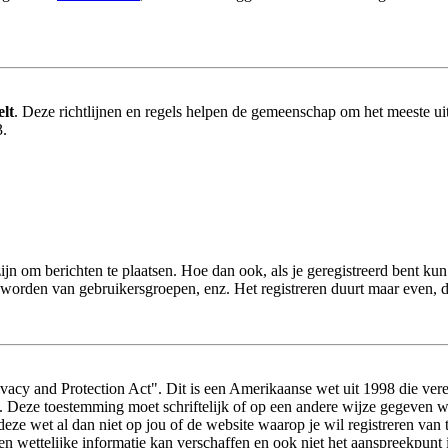
elt
. Deze richtlijnen en regels helpen de gemeenschap om het meeste uit
3.
zijn om berichten te plaatsen. Hoe dan ook, als je geregistreerd bent ku
d worden van gebruikersgroepen, enz. Het registreren duurt maar even, 
acy and Protection Act". Dit is een Amerikaanse wet uit 1998 die vere
s. Deze toestemming moet schriftelijk of op een andere wijze gegeven 
 deze wet al dan niet op jou of de website waarop je wil registreren va
wettelijke informatie kan verschaffen en ook niet het aanspreekpunt i