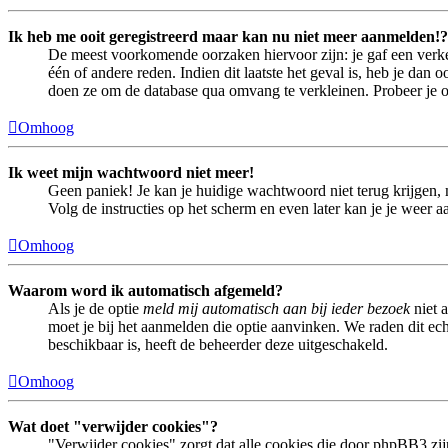
Ik heb me ooit geregistreerd maar kan nu niet meer aanmelden!?
De meest voorkomende oorzaken hiervoor zijn: je gaf een verke
één of andere reden. Indien dit laatste het geval is, heb je dan
doen ze om de database qua omvang te verkleinen. Probeer je op
Omhoog
Ik weet mijn wachtwoord niet meer!
Geen paniek! Je kan je huidige wachtwoord niet terug krijgen,
Volg de instructies op het scherm en even later kan je je weer 
Omhoog
Waarom word ik automatisch afgemeld?
Als je de optie
meld mij automatisch aan bij ieder bezoek
niet 
moet je bij het aanmelden die optie aanvinken. We raden dit echt
beschikbaar is, heeft de beheerder deze uitgeschakeld.
Omhoog
Wat doet "verwijder cookies"?
"Verwijder cookies" zorgt dat alle cookies die door phpBB3 z