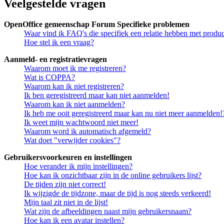
Veelgestelde vragen
OpenOffice gemeenschap Forum Specifieke problemen
Waar vind ik FAQ's die specifiek een relatie hebben met prod
Hoe stel ik een vraag?
Aanmeld- en registratievragen
Waarom moet ik me registreren?
Wat is COPPA?
Waarom kan ik niet registreren?
Ik ben geregistreerd maar kan niet aanmelden!
Waarom kan ik niet aanmelden?
Ik heb me ooit geregistreerd maar kan nu niet meer aanmelden!
Ik weet mijn wachtwoord niet meer!
Waarom word ik automatisch afgemeld?
Wat doet "verwijder cookies"?
Gebruikersvoorkeuren en instellingen
Hoe verander ik mijn instellingen?
Hoe kan ik onzichtbaar zijn in de online gebruikers lijst?
De tijden zijn niet correct!
Ik wijzigde de tijdzone, maar de tijd is nog steeds verkeerd!
Mijn taal zit niet in de lijst!
Wat zijn de afbeeldingen naast mijn gebruikersnaam?
Hoe kan ik een avatar instellen?