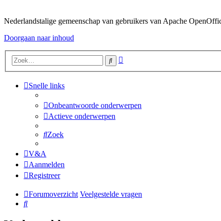
Nederlandstalige gemeenschap van gebruikers van Apache OpenOffice,
Doorgaan naar inhoud
Uitgebreid
Zoek
zoeken
Snelle links
Onbeantwoorde onderwerpen
Actieve onderwerpen
Zoek
V&A
Aanmelden
Registreer
Forumoverzicht
Veelgestelde vragen
Zoek