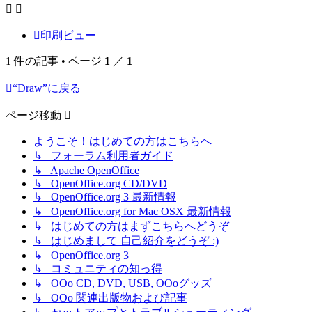
ジ
ト
ッ
印刷ビュー
プ
1 件の記事 • ページ
1
／
1
“Draw”に戻る
ページ移動
ようこそ！はじめての方はこちらへ
↳ フォーラム利用者ガイド
↳ Apache OpenOffice
↳ OpenOffice.org CD/DVD
↳ OpenOffice.org 3 最新情報
↳ OpenOffice.org for Mac OSX 最新情報
↳ はじめての方はまずこちらへどうぞ
↳ はじめまして 自己紹介をどうぞ :)
↳ OpenOffice.org 3
↳ コミュニティの知っ得
↳ OOo CD, DVD, USB, OOoグッズ
↳ OOo 関連出版物および記事