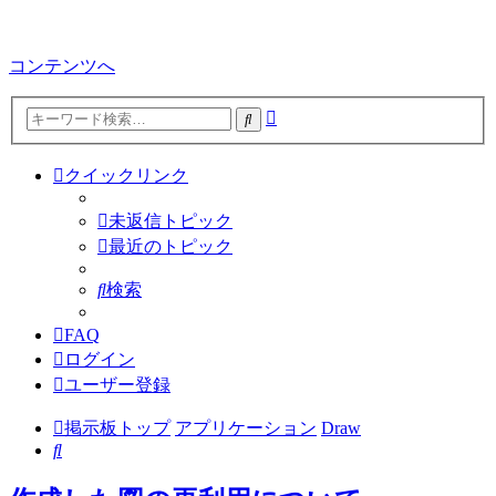
コンテンツへ
詳
検
細
索
検
クイックリンク
索
未返信トピック
最近のトピック
検索
FAQ
ログイン
ユーザー登録
掲示板トップ
アプリケーション
Draw
検
索