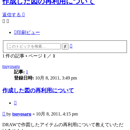
作成した図の再利用について
返信する
印刷ビュー
詳
検
細
索
1 件の記事 • ページ
1
／
1
検
索
tsuyosaru
記事:
1
登録日時:
10月 8, 2011, 3:49 pm
作成した図の再利用について
引
用
投
by
tsuyosaru
»
10月 8, 2011, 4:15 pm
す
稿
る
DRAWで作図したアイテムの再利用について教えていただ
記