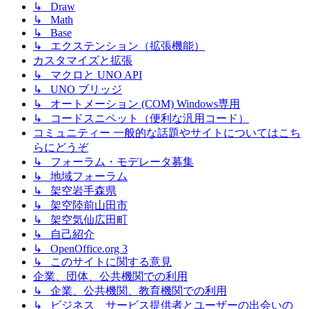
↳ Draw
↳ Math
↳ Base
↳ エクステンション（拡張機能）
カスタマイズと拡張
↳ マクロと UNO API
↳ UNO ブリッジ
↳ オートメーション (COM) Windows専用
↳ コードスニペット（便利な汎用コード）
コミュニティー 一般的な話題やサイトについてはこち
らにどうぞ
↳ フォーラム・モデレータ募集
↳ 地域フォーラム
↳ 架空岩手森県
↳ 架空陸前山田市
↳ 架空気仙広田町
↳ 自己紹介
↳ OpenOffice.org 3
↳ このサイトに関する意見
企業、団体、公共機関での利用
↳ 企業、公共機関、教育機関での利用
↳ ビジネス サービス提供者とユーザーの出会いの