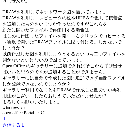
けませんか。
事
DRAWを利用してネットワーク図を描いています。
DRAWを利用しコンピュータの絵やHUBを作図して接着点
を追加したものをいくつか作ったのですがこれらを
新たに開いたファイルで再使用する場合は
はじめに作図したファイルを開く→右クリックでコピーする
→新規で開いたDRAWファイルに貼り付ける。しかないで
しょうか？
以前作成した図を利用しようとするといつも二つファイルを
開かないといけないので困っています。
Open Office のギャラリーに追加できればそこから呼び出せ
ばいいと思うのですが追加することができません。
ギャラリーには自分で作成した図は追加できず画像ファイル
しか登録できないのでしょうか？
ギャラリー利用でなくともDRAWで作成した図のいい再利
用法がございましたらおしえていただけませんか？
よろしくお願いいたします。
windows xp
open office Portable 3.2
ペ
ー
返信する