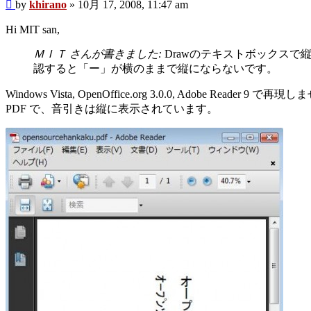
投
by
khirano
»
10月 17, 2008, 11:47 am
す
稿
る
Hi MIT san,
記
事
ＭＩＴ さんが書きました:
Drawのテキストボックス
認すると「ー」が横のままで縦にならないです。
Windows Vista, OpenOffice.org 3.0.0, Adobe Reader 9 で再
PDF で、音引きは縦に表示されています。