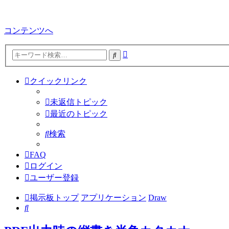
コンテンツへ
詳
検
細
索
検
クイックリンク
索
未返信トピック
最近のトピック
検索
FAQ
ログイン
ユーザー登録
掲示板トップ
アプリケーション
Draw
検
索