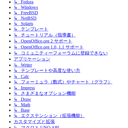
↳ Fedora
↳ Windows
↳ FreeBSD
↳ NetBSD
↳ Solaris
↳ テンプレート
↳ チュートリアル（指導書）
↳ OpenOffice.org 2 サポート
↳ OpenOffice.org 1.0, 1.1 サポート
↳ コミュニティーフォーラムに登録できない
アプリケーション
↳ Writer
↳ テンプレートや高度な使い方
↳ Calc
↳ フォーミュラ（数式）やチャート（グラフ）
↳ Impress
↳ さまざまなオプション機能
↳ Draw
↳ Math
↳ Base
↳ エクステンション（拡張機能）
カスタマイズと拡張
↳ マクロと UNO API