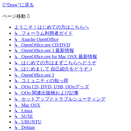
“Draw”に戻る
ページ移動
ようこそ！はじめての方はこちらへ
↳ フォーラム利用者ガイド
↳ Apache OpenOffice
↳ OpenOffice.org CD/DVD
↳ OpenOffice.org 3 最新情報
↳ OpenOffice.org for Mac OSX 最新情報
↳ はじめての方はまずこちらへどうぞ
↳ はじめまして 自己紹介をどうぞ :)
↳ OpenOffice.org 3
↳ コミュニティの知っ得
↳ OOo CD, DVD, USB, OOoグッズ
↳ OOo 関連出版物および記事
↳ セットアップとトラブルシューティング
↳ Mac OSX
↳ Linux
↳ SUSE
↳ UBUNTU
↳ Debian