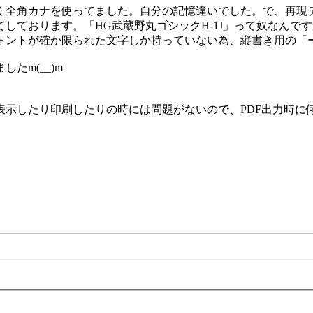
く全角カナを使ってました。自分の記憶違いでした。で、再現
しております。「HG武蔵野丸ゴシックH-1J」って奴なんで
ントが確か限られた文字しか持っていない為、縦書き用の「ー」
たm(__)m
表示したり印刷したりの時には問題がないので、PDF出力時に