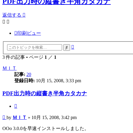
PDF出力時の縦書き半角カタカナ
返信する
印刷ビュー
詳
検
細
索
3 件の記事 • ページ
1
／
1
検
索
ＭＩＴ
記事:
20
登録日時:
10月 15, 2008, 3:33 pm
PDF出力時の縦書き半角カタカナ
引
用
投
by
ＭＩＴ
»
10月 15, 2008, 3:42 pm
す
稿
る
OOo 3.0.0を早速インストールしました。
記