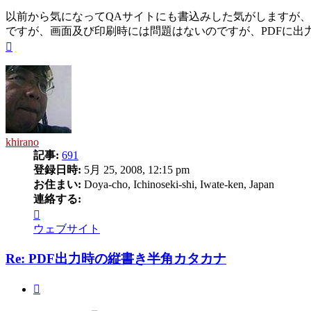
事
以前から気になってQAサイトにも書込みした気がしますが、
ですが、画面及び印刷時には問題はないのですが、PDFに出
ペ
ー
ジ
ト
ッ
プ
khirano
記事:
691
登録日時:
5月 25, 2008, 12:15 pm
お住まい:
Doya-cho, Ichinoseki-shi, Iwate-ken, Japan
連絡する:
khirano
に
ウェブサイト
連
絡
Re: PDF出力時の縦書き半角カタカナ
す
る
引
用