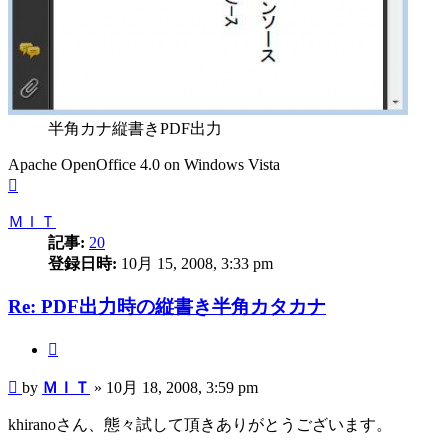
半角カナ縦書きPDF出力
Apache OpenOffice 4.0 on Windows Vista
ペ
ー
ＭＩＴ
ジ
記事:
20
ト
登録日時:
10月 15, 2008, 3:33 pm
ッ
プ
Re: PDF出力時の縦書き半角カタカナ
引
用
投
by
ＭＩＴ
»
10月 18, 2008, 3:59 pm
す
稿
る
khiranoさん、態々試して頂きありがとうございます。
記
事