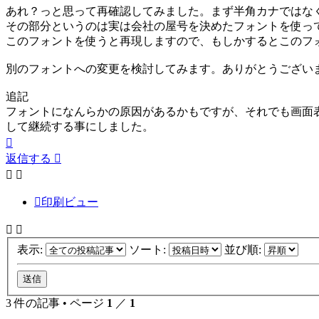
あれ？っと思って再確認してみました。まず半角カナではな
その部分というのは実は会社の屋号を決めたフォントを使って
このフォントを使うと再現しますので、もしかするとこのフォ
別のフォントへの変更を検討してみます。ありがとうございまし
追記
フォントになんらかの原因があるかもですが、それでも画面
して継続する事にしました。
ペ
ー
返信する
ジ
ト
ッ
印刷ビュー
プ
表示:
ソート:
並び順:
3 件の記事 • ページ
1
／
1