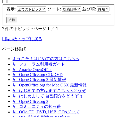
表示:
ソート:
並び順:
7 件のトピック • ページ
1
／
1
掲示板トップに戻る
ページ移動
ようこそ！はじめての方はこちらへ
↳ フォーラム利用者ガイド
↳ Apache OpenOffice
↳ OpenOffice.org CD/DVD
↳ OpenOffice.org 3 最新情報
↳ OpenOffice.org for Mac OSX 最新情報
↳ はじめての方はまずこちらへどうぞ
↳ はじめまして 自己紹介をどうぞ :)
↳ OpenOffice.org 3
↳ コミュニティの知っ得
↳ OOo CD, DVD, USB, OOoグッズ