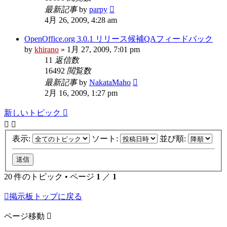
最新記事
by
parpy
4月 26, 2009, 4:28 am
OpenOffice.org 3.0.1 リリース候補QAフィードバック
by
khirano
»
1月 27, 2009, 7:01 pm
11
返信数
16492
閲覧数
最新記事
by
NakataMaho
2月 16, 2009, 1:27 pm
新しいトピック
表示:
ソート:
並び順:
20 件のトピック • ページ
1
／
1
掲示板トップに戻る
ページ移動