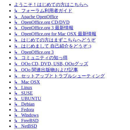
ようこそ！はじめての方はこちらへ
↳ フォーラム利用者ガイド
↳ Apache OpenOffice
↳ OpenOffice.org CD/DVD
↳ OpenOffice.org 3 最新情報
↳ OpenOffice.org for Mac OSX 最新情報
↳ はじめての方はまずこちらへどうぞ
↳ はじめまして 自己紹介をどうぞ :)
↳ OpenOffice.org 3
↳ コミュニティの知っ得
↳ OOo CD, DVD, USB, OOoグッズ
↳ OOo 関連出版物および記事
↳ セットアップとトラブルシューティング
↳ Mac OSX
↳ Linux
↳ SUSE
↳ UBUNTU
↳ Debian
↳ Fedora
↳ Windows
↳ FreeBSD
↳ NetBSD