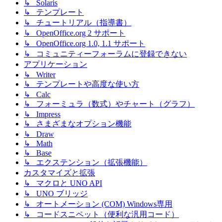
↳ Solaris
↳ テンプレート
↳ チュートリアル（指導書）
↳ OpenOffice.org 2 サポート
↳ OpenOffice.org 1.0, 1.1 サポート
↳ コミュニティーフォーラムに登録できない
アプリケーション
↳ Writer
↳ テンプレートや高度な使い方
↳ Calc
↳ フォーミュラ（数式）やチャート（グラフ）
↳ Impress
↳ さまざまなオプション機能
↳ Draw
↳ Math
↳ Base
↳ エクステンション（拡張機能）
カスタマイズと拡張
↳ マクロと UNO API
↳ UNO ブリッジ
↳ オートメーション (COM) Windows専用
↳ コードスニペット（便利な汎用コード）