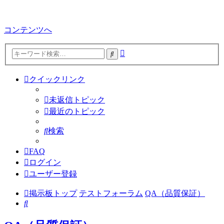
コンテンツへ
詳
検
細
索
検
クイックリンク
索
未返信トピック
最近のトピック
検索
FAQ
ログイン
ユーザー登録
掲示板トップ
テストフォーラム
QA（品質保証）
検
索