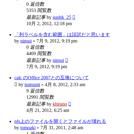
0
返信数
5353
閲覧数
最新記事
by
sunhk_25
10月 2, 2012, 12:18 pm
「列ラベルを含む範囲」は誤訳だと思います
by
ninsui
»
7月 9, 2012, 9:19 pm
0
返信数
4469
閲覧数
最新記事
by
ninsui
7月 9, 2012, 9:19 pm
calc のOffice 2007との互換について
by
tsutsumi
»
4月 8, 2012, 2:33 am
9
返信数
12991
閲覧数
最新記事
by
khirano
4月 21, 2012, 6:25 am
nfs上のファイルを開くとファイルが壊れる
by
tomoaki
»
7月 31, 2011, 2:48 am
1
返信数