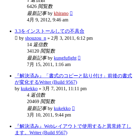
6426
閲覧数
最新記事
by
khirano
4月 9, 2012, 9:46 am
3.3をインストールしての不具合
by
shouzou_n
»
2月 3, 2011, 6:12 pm
14
返信数
34120
閲覧数
最新記事
by
kungfufight
7月 15, 2011, 1:16 am
『解決済み』「書式のコピーと貼り付け」前後の書式
が変化するWriter (Build 9567)
by
kukekko
»
3月 7, 2011, 11:11 pm
4
返信数
20469
閲覧数
最新記事
by
kukekko
3月 10, 2011, 9:44 pm
『解決済み』Webレイアウトで使用すると異常終了し
ます。Writer (Build 9567)