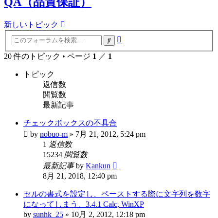
QA（品質保証）
新しいトピック
詳
検
細
索
20 件のトピック • ページ
1
／
1
検
索
トピック
返信数
閲覧数
最新記事
チェックボックスの不具合
by
nobuo-m
»
7月 21, 2012, 5:24 pm
1
返信数
15234
閲覧数
最新記事
by
Kankun
8月 21, 2018, 12:40 pm
セルの書式を設定し、ペーストする際に文字列を数字
になってしまう、3.4.1 Calc, WinXP
by
sunhk_25
»
10月 2, 2012, 12:18 pm