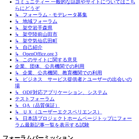
コミュニティー 一般的な話題やサイトについてはこち
らにどうぞ
↳ フォーラム・モデレータ募集
↳ 地域フォーラム
↳ 架空岩手森県
↳ 架空陸前山田市
↳ 架空気仙広田町
↳ 自己紹介
↳ OpenOffice.org 3
↳ このサイトに関する意見
企業、団体、公共機関での利用
↳ 企業、公共機関、教育機関での利用
↳ ビジネス サービス提供者とユーザーの出会いの
場
↳ ODF対応アプリケーション、システム
テストフォーラム
↳ QA（品質保証）
↳ ＵＸ（ユーザーエクスペリエンス）
↳ 日本語プロジェクトホームページトップにフォー
ラム最新記事一覧を表示する試験
フォーラムパーミッション