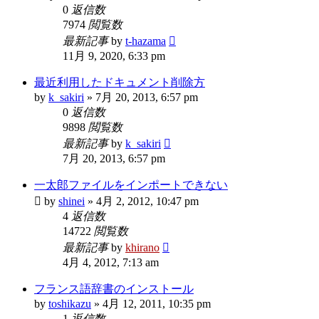
0
返信数
7974
閲覧数
最新記事
by
t-hazama
11月 9, 2020, 6:33 pm
最近利用したドキュメント削除方
by
k_sakiri
»
7月 20, 2013, 6:57 pm
0
返信数
9898
閲覧数
最新記事
by
k_sakiri
7月 20, 2013, 6:57 pm
一太郎ファイルをインポートできない
by
shinei
»
4月 2, 2012, 10:47 pm
4
返信数
14722
閲覧数
最新記事
by
khirano
4月 4, 2012, 7:13 am
フランス語辞書のインストール
by
toshikazu
»
4月 12, 2011, 10:35 pm
1
返信数