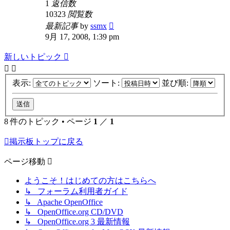
1
返信数
10323
閲覧数
最新記事
by
ssmx
9月 17, 2008, 1:39 pm
新しいトピック
表示:
ソート:
並び順:
8 件のトピック • ページ
1
／
1
掲示板トップに戻る
ページ移動
ようこそ！はじめての方はこちらへ
↳ フォーラム利用者ガイド
↳ Apache OpenOffice
↳ OpenOffice.org CD/DVD
↳ OpenOffice.org 3 最新情報