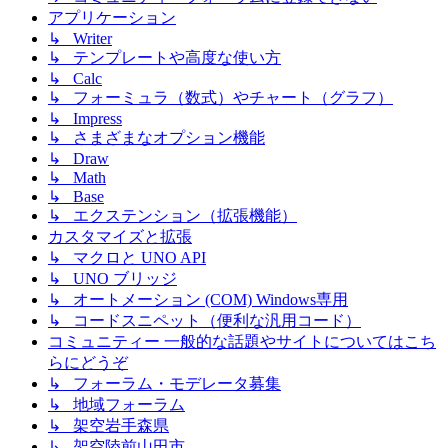
アプリケーション
↳ Writer
↳ テンプレートや高度な使い方
↳ Calc
↳ フォーミュラ（数式）やチャート（グラフ）
↳ Impress
↳ さまざまなオプション機能
↳ Draw
↳ Math
↳ Base
↳ エクステンション（拡張機能）
カスタマイズと拡張
↳ マクロと UNO API
↳ UNO ブリッジ
↳ オートメーション (COM) Windows専用
↳ コードスニペット（便利な汎用コード）
コミュニティー 一般的な話題やサイトについてはこち
らにどうぞ
↳ フォーラム・モデレータ募集
↳ 地域フォーラム
↳ 架空岩手森県
↳ 架空陸前山田市