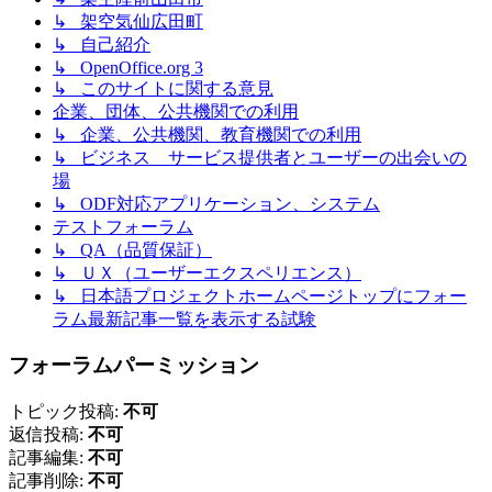
↳ 架空気仙広田町
↳ 自己紹介
↳ OpenOffice.org 3
↳ このサイトに関する意見
企業、団体、公共機関での利用
↳ 企業、公共機関、教育機関での利用
↳ ビジネス サービス提供者とユーザーの出会いの
場
↳ ODF対応アプリケーション、システム
テストフォーラム
↳ QA（品質保証）
↳ ＵＸ（ユーザーエクスペリエンス）
↳ 日本語プロジェクトホームページトップにフォー
ラム最新記事一覧を表示する試験
フォーラムパーミッション
トピック投稿:
不可
返信投稿:
不可
記事編集:
不可
記事削除:
不可