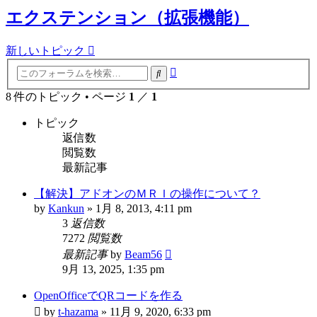
索
エクステンション（拡張機能）
新しいトピック
詳
検
細
索
8 件のトピック • ページ
1
／
1
検
索
トピック
返信数
閲覧数
最新記事
【解決】アドオンのＭＲＩの操作について？
by
Kankun
»
1月 8, 2013, 4:11 pm
3
返信数
7272
閲覧数
最新記事
by
Beam56
9月 13, 2025, 1:35 pm
OpenOfficeでQRコードを作る
by
t-hazama
»
11月 9, 2020, 6:33 pm