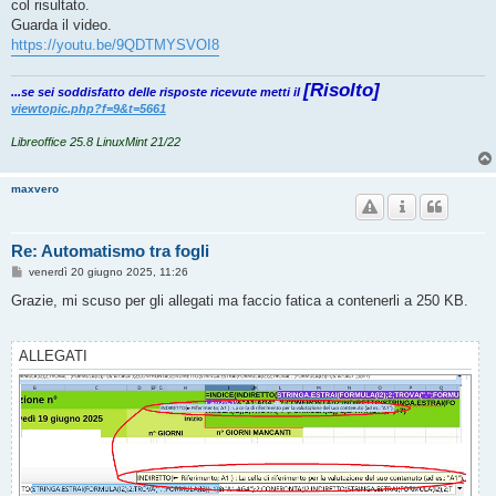
col risultato.
Guarda il video.
https://youtu.be/9QDTMYSVOI8
[Risolto]
...se sei soddisfatto delle risposte ricevute metti il
viewtopic.php?f=9&t=5661
Libreoffice 25.8 LinuxMint 21/22
maxvero
Re: Automatismo tra fogli
M
venerdì 20 giugno 2025, 11:26
e
s
Grazie, mi scuso per gli allegati ma faccio fatica a contenerli a 250 KB.
s
a
g
g
ALLEGATI
i
o