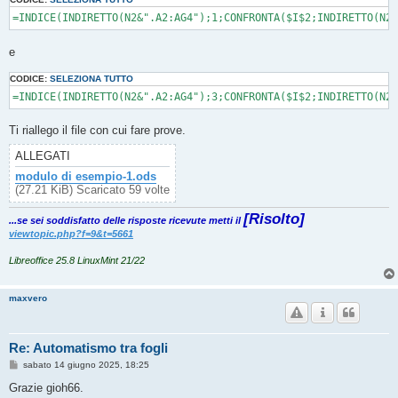
e
CODICE:
SELEZIONA TUTTO
Ti riallego il file con cui fare prove.
ALLEGATI
modulo di esempio-1.ods
(27.21 KiB) Scaricato 59 volte
[Risolto]
...se sei soddisfatto delle risposte ricevute metti il
viewtopic.php?f=9&t=5661
Libreoffice 25.8 LinuxMint 21/22
maxvero
Re: Automatismo tra fogli
M
sabato 14 giugno 2025, 18:25
e
s
Grazie gioh66.
s