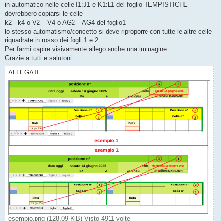
in automatico nelle celle I1:J1 e K1:L1 del foglio TEMPISTICHE
dovrebbero copiarsi le celle
k2 - k4 o V2 – V4 o AG2 – AG4 del foglio1
lo stesso automatismo/concetto si deve riproporre con tutte le altre celle
riquadrate in rosso dei fogli 1 e 2.
Per farmi capire visivamente allego anche una immagine.
Grazie a tutti e salutoni.
ALLEGATI
esempio.png (128.09 KiB) Visto 4911 volte