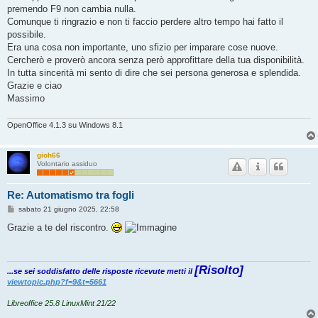
s
premendo F9 non cambia nulla.
a
g
Comunque ti ringrazio e non ti faccio perdere altro tempo hai fatto il
g
possibile.
i
o
Era una cosa non importante, uno sfizio per imparare cose nuove.
Cercherò e proverò ancora senza però approfittare della tua disponibilità.
In tutta sincerità mi sento di dire che sei persona generosa e splendida.
Grazie e ciao
Massimo
OpenOffice 4.1.3 su Windows 8.1
gioh66
Volontario assiduo
Re: Automatismo tra fogli
M
sabato 21 giugno 2025, 22:58
e
s
Grazie a te del riscontro.
s
a
g
g
[Risolto]
i
...se sei soddisfatto delle risposte ricevute metti il
o
viewtopic.php?f=9&t=5661
Libreoffice 25.8 LinuxMint 21/22