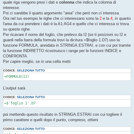
quale riga vengono presi i dati e
colonna
che indica la colonna di
i
o
interesse.
Poi ci sarebbe il quarto argomento "area" che però non ci interessa.
Ora nel tuo esempio le righe che ci interessano sono la
2
e la
4
, in quanto
l'area da cui prendere i dati è la A1:AG4 e quello che ci interessa si trova
su queste righe.
Per ricavare il nome del foglio, che prelevo da I2 (se ti posizioni su I2 e
guardi nella barra della formula trovi la dicitura =$foglio 1.D7) uso la
funzione FORMULA, annidata in STRINGA.ESTRAI, e con cui poi tramite
la funzione INDIRETTO ricostruisco i range per le funzioni INDICE e
CONFRONTA.
Per capire meglio, se in una cella metti
CODICE:
SELEZIONA TUTTO
=FORMULA(I2)
L'output sarà
CODICE:
SELEZIONA TUTTO
=$'foglio 1'.D7
poi mettendo questo risultato in STRINGA.ESTRAI con cui togliere il
primo carattere e quelli dopo il punto, compreso, ottieni
CODICE:
SELEZIONA TUTTO