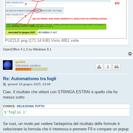
PUZZLE.png (171.14 KiB) Visto 4851 volte
OpenOffice 4.1.3 su Windows 8.1
gioh66
Volontario assiduo
Re: Automatismo tra fogli
M
giovedì 19 giugno 2025, 23:08
e
s
Ciao. Il risultato che ottieni con STRINGA.ESTRAI è quello che ho
s
messo sotto
a
g
g
CODICE:
SELEZIONA TUTTO
i
$'foglio 1'
o
Se vuoi, un modo per vedere l'anteprima del risultato delle formule è
selezionare la formula che ti interessa e premere F9 e compare un popup