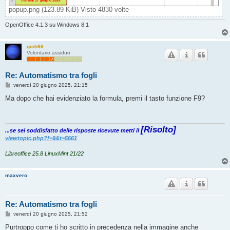
popup.png (123.89 KiB) Visto 4830 volte
OpenOffice 4.1.3 su Windows 8.1
gioh66
Volontario assiduo
Re: Automatismo tra fogli
M
venerdì 20 giugno 2025, 21:15
e
s
Ma dopo che hai evidenziato la formula, premi il tasto funzione F9?
s
a
g
g
[Risolto]
i
...se sei soddisfatto delle risposte ricevute metti il
o
viewtopic.php?f=9&t=5661
Libreoffice 25.8 LinuxMint 21/22
maxvero
Re: Automatismo tra fogli
M
venerdì 20 giugno 2025, 21:52
e
s
Purtroppo come ti ho scritto in precedenza nella immagine anche