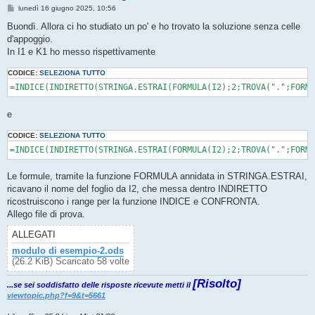
M
lunedì 16 giugno 2025, 10:56
e
s
Buondì. Allora ci ho studiato un po' e ho trovato la soluzione senza celle
s
d'appoggio.
a
g
In I1 e K1 ho messo rispettivamente
g
i
CODICE:
SELEZIONA TUTTO
o
e
CODICE:
SELEZIONA TUTTO
Le formule, tramite la funzione FORMULA annidata in STRINGA.ESTRAI,
ricavano il nome del foglio da I2, che messa dentro INDIRETTO
ricostruiscono i range per la funzione INDICE e CONFRONTA.
Allego file di prova.
ALLEGATI
modulo di esempio-2.ods
(26.2 KiB) Scaricato 58 volte
[Risolto]
...se sei soddisfatto delle risposte ricevute metti il
viewtopic.php?f=9&t=5661