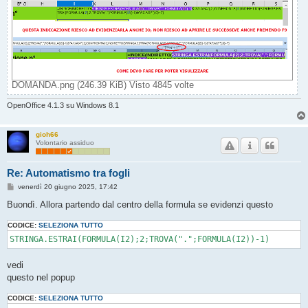
DOMANDA.png (246.39 KiB) Visto 4845 volte
OpenOffice 4.1.3 su Windows 8.1
gioh66
Volontario assiduo
Re: Automatismo tra fogli
M
venerdì 20 giugno 2025, 17:42
e
s
Buondì. Allora partendo dal centro della formula se evidenzi questo
s
a
CODICE:
SELEZIONA TUTTO
g
g
i
o
vedi
questo nel popup
CODICE:
SELEZIONA TUTTO