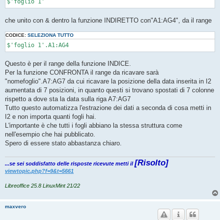
$'foglio 1'
che unito con & dentro la funzione INDIRETTO con"A1:AG4", da il range
CODICE:
SELEZIONA TUTTO
Questo è per il range della funzione INDICE.
Per la funzione CONFRONTA il range da ricavare sarà
"nomefoglio".A7:AG7 da cui ricavare la posizione della data inserita in I2
aumentata di 7 posizioni, in quanto questi si trovano spostati di 7 colonne
rispetto a dove sta la data sulla riga A7:AG7
Tutto questo automatizza l'estrazione dei dati a seconda di cosa metti in
I2 e non importa quanti fogli hai.
L'importante è che tutti i fogli abbiano la stessa struttura come
nell'esempio che hai pubblicato.
Spero di essere stato abbastanza chiaro.
[Risolto]
...se sei soddisfatto delle risposte ricevute metti il
viewtopic.php?f=9&t=5661
Libreoffice 25.8 LinuxMint 21/22
maxvero