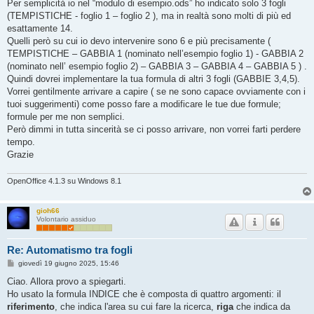
Per semplicità io nel “modulo di esempio.ods” ho indicato solo 3 fogli
(TEMPISTICHE - foglio 1 – foglio 2 ), ma in realtà sono molti di più ed
esattamente 14.
Quelli però su cui io devo intervenire sono 6 e più precisamente (
TEMPISTICHE – GABBIA 1 (nominato nell’esempio foglio 1) - GABBIA 2
(nominato nell’ esempio foglio 2) – GABBIA 3 – GABBIA 4 – GABBIA 5 ) .
Quindi dovrei implementare la tua formula di altri 3 fogli (GABBIE 3,4,5).
Vorrei gentilmente arrivare a capire ( se ne sono capace ovviamente con i
tuoi suggerimenti) come posso fare a modificare le tue due formule;
formule per me non semplici.
Però dimmi in tutta sincerità se ci posso arrivare, non vorrei farti perdere
tempo.
Grazie
OpenOffice 4.1.3 su Windows 8.1
gioh66
Volontario assiduo
Re: Automatismo tra fogli
M
giovedì 19 giugno 2025, 15:46
e
s
Ciao. Allora provo a spiegarti.
s
Ho usato la formula INDICE che è composta di quattro argomenti: il
a
g
riferimento
, che indica l'area su cui fare la ricerca,
riga
che indica da
g