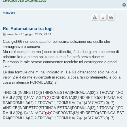
Libreoffice 25.8 LinuxMint 21/22
maxvero
Re: Automatismo tra fogli
M
mercoledì 18 giugno 2025, 23:34
e
s
Ciao gioh66 non sono sparito, bellissima soluzione era quello che
s
immaginavo e cercavo.
a
g
Ma ( c’è sempre un ma ) sono in difficoltà, è da due giorni che cerco di
g
adattare la tua ottima soluzione al mio file però senza riuscirci.
i
o
Purtroppo le mie scarse conoscenze tecniche mi costringono a grandi
limiti.
Le due formule che mi hai indicato in I1 e K1 differiscono solo nei due
valori 2 e 4 da me evidenziati in rosso, a cosa fanno riferimento, e poi a
cosa si riferisce FORMULA(I2) ?
=INDICE(INDIRETTO(STRINGA.ESTRAI(FORMULA(I2);2;TROVA(".";FO
RMULA(I2))-1)&"A1:AG4");
2
;CONFRONTA(I2;INDIRETTO(STRINGA.EST
RAI(FORMULA(I2);2;TROVA(".";FORMULA(I2))-1)&"A7:AG7");0)+7)
=INDICE(INDIRETTO(STRINGA.ESTRAI(FORMULA(I2);2;TROVA(".";FO
RMULA(I2))-1)&"A1:AG4");
4
;CONFRONTA(I2;INDIRETTO(STRINGA.EST
RAI(FORMULA(I2);2;TROVA(".";FORMULA(I2))-1)&"A7:AG7");0)+7)