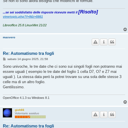
Se non lo sono allora bisogna che modifichi le formule.
[Risolto]
...se sei soddisfatto delle risposte ricevute metti il
viewtopic.php?f=9&t=5661
Libreoffice 25.8 LinuxMint 21/22
maxvero
Re: Automatismo tra fogli
M
sabato 14 giugno 2025, 21:58
e
s
Sono univoche, le tre date che ci sono sui singoli fogli non potranno mai
s
essere uguali ( esempio le tre date del foglio 1 cella D7, O7 e Z7 mai
a
g
uguali ). La stessa data però la potrei trovare su una sola delle stesse 3
g
celle ma di un altro foglio.
i
o
Gentilissimo.
OpenOffice 4.1.3 su Windows 8.1
gioh66
Volontario assiduo
Re: Automatismo tra fogli