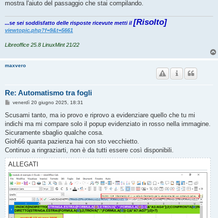
mostra l'aiuto del passaggio che stai compilando.
[Risolto]
...se sei soddisfatto delle risposte ricevute metti il
viewtopic.php?f=9&t=5661
Libreoffice 25.8 LinuxMint 21/22
maxvero
Re: Automatismo tra fogli
M
venerdì 20 giugno 2025, 18:31
e
s
Scusami tanto, ma io provo e riprovo a evidenziare quello che tu mi
s
indichi ma mi compare solo il popup evidenziato in rosso nella immagine.
a
g
Sicuramente sbaglio qualche cosa.
g
Gioh66 quanta pazienza hai con sto vecchietto.
i
o
Continuo a ringraziarti, non è da tutti essere così disponibili.
ALLEGATI