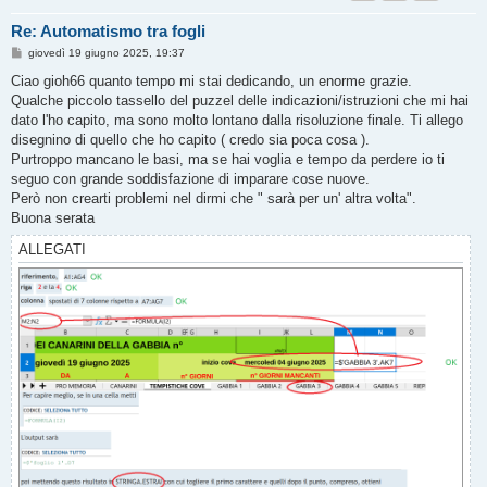
Re: Automatismo tra fogli
M
giovedì 19 giugno 2025, 19:37
e
s
Ciao gioh66 quanto tempo mi stai dedicando, un enorme grazie.
s
Qualche piccolo tassello del puzzel delle indicazioni/istruzioni che mi hai
a
g
dato l'ho capito, ma sono molto lontano dalla risoluzione finale. Ti allego
g
disegnino di quello che ho capito ( credo sia poca cosa ).
i
o
Purtroppo mancano le basi, ma se hai voglia e tempo da perdere io ti
seguo con grande soddisfazione di imparare cose nuove.
Però non crearti problemi nel dirmi che " sarà per un' altra volta".
Buona serata
ALLEGATI