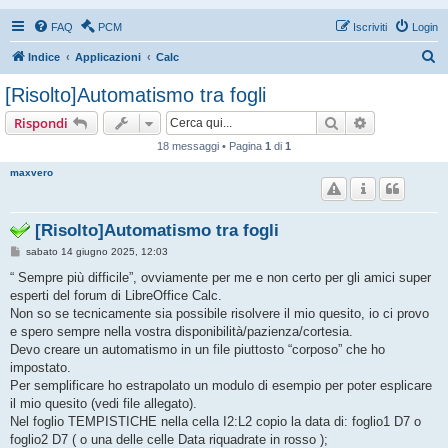
FAQ
PCM
Iscriviti
Login
C
Indice
Applicazioni
Calc
e
[Risolto]Automatismo tra fogli
r
Cerca
Ricerca avan
Rispondi
c
18 messaggi • Pagina
1
di
1
a
maxvero
[Risolto]Automatismo tra fogli
M
sabato 14 giugno 2025, 12:03
e
s
“ Sempre più difficile”, ovviamente per me e non certo per gli amici super
s
esperti del forum di LibreOffice Calc.
a
g
Non so se tecnicamente sia possibile risolvere il mio quesito, io ci provo
g
e spero sempre nella vostra disponibilità/pazienza/cortesia.
i
o
Devo creare un automatismo in un file piuttosto “corposo” che ho
impostato.
Per semplificare ho estrapolato un modulo di esempio per poter esplicare
il mio quesito (vedi file allegato).
Nel foglio TEMPISTICHE nella cella I2:L2 copio la data di: foglio1 D7 o
foglio2 D7 ( o una delle celle Data riquadrate in rosso );