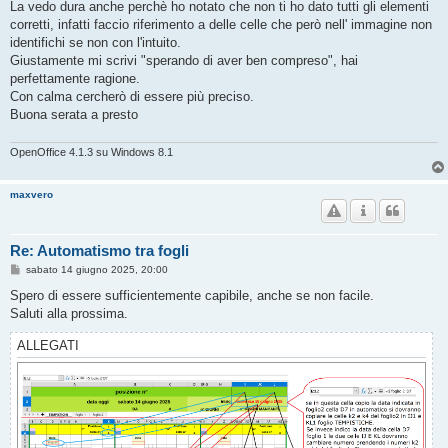
La vedo dura anche perchè ho notato che non ti ho dato tutti gli elementi
a
g
corretti, infatti faccio riferimento a delle celle che però nell' immagine non
g
identifichi se non con l'intuito.
i
o
Giustamente mi scrivi "sperando di aver ben compreso", hai
perfettamente ragione.
Con calma cercherò di essere più preciso.
Buona serata a presto
OpenOffice 4.1.3 su Windows 8.1
maxvero
Re: Automatismo tra fogli
M
sabato 14 giugno 2025, 20:00
e
s
Spero di essere sufficientemente capibile, anche se non facile.
s
Saluti alla prossima.
a
g
g
ALLEGATI
i
o