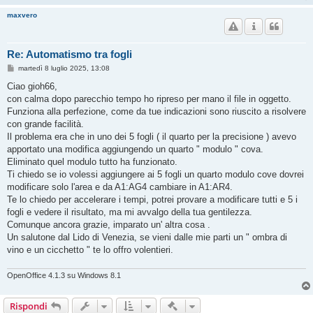
maxvero
Re: Automatismo tra fogli
M
martedì 8 luglio 2025, 13:08
e
s
Ciao gioh66,
s
con calma dopo parecchio tempo ho ripreso per mano il file in oggetto.
a
g
Funziona alla perfezione, come da tue indicazioni sono riuscito a risolvere
g
con grande facilità.
i
o
Il problema era che in uno dei 5 fogli ( il quarto per la precisione ) avevo
apportato una modifica aggiungendo un quarto " modulo " cova.
Eliminato quel modulo tutto ha funzionato.
Ti chiedo se io volessi aggiungere ai 5 fogli un quarto modulo cove dovrei
modificare solo l'area e da A1:AG4 cambiare in A1:AR4.
Te lo chiedo per accelerare i tempi, potrei provare a modificare tutti e 5 i
fogli e vedere il risultato, ma mi avvalgo della tua gentilezza.
Comunque ancora grazie, imparato un' altra cosa .
Un salutone dal Lido di Venezia, se vieni dalle mie parti un " ombra di
vino e un cicchetto " te lo offro volentieri.
OpenOffice 4.1.3 su Windows 8.1
Strumenti di moderazione
Rispondi