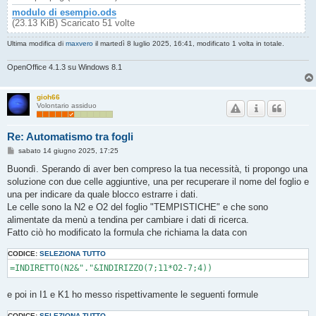
modulo di esempio.ods
(23.13 KiB) Scaricato 51 volte
Ultima modifica di
maxvero
il martedì 8 luglio 2025, 16:41, modificato 1 volta in totale.
OpenOffice 4.1.3 su Windows 8.1
gioh66
Volontario assiduo
Re: Automatismo tra fogli
M
sabato 14 giugno 2025, 17:25
e
s
Buondì. Sperando di aver ben compreso la tua necessità, ti propongo una
s
soluzione con due celle aggiuntive, una per recuperare il nome del foglio e
a
g
una per indicare da quale blocco estrarre i dati.
g
Le celle sono la N2 e O2 del foglio "TEMPISTICHE" e che sono
i
o
alimentate da menù a tendina per cambiare i dati di ricerca.
Fatto ciò ho modificato la formula che richiama la data con
CODICE:
SELEZIONA TUTTO
e poi in I1 e K1 ho messo rispettivamente le seguenti formule
CODICE:
SELEZIONA TUTTO