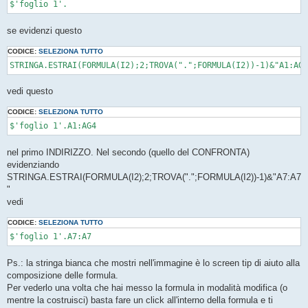
se evidenzi questo
CODICE:
SELEZIONA TUTTO
vedi questo
CODICE:
SELEZIONA TUTTO
$'foglio 1'.A1:AG4
nel primo INDIRIZZO. Nel secondo (quello del CONFRONTA)
evidenziando
STRINGA.ESTRAI(FORMULA(I2);2;TROVA(".";FORMULA(I2))-1)&"A7:A7
"
vedi
CODICE:
SELEZIONA TUTTO
Ps.: la stringa bianca che mostri nell'immagine è lo screen tip di aiuto alla
composizione delle formula.
Per vederlo una volta che hai messo la formula in modalità modifica (o
mentre la costruisci) basta fare un click all'interno della formula e ti