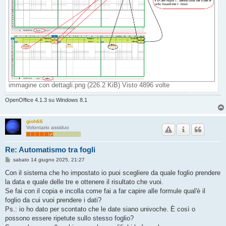
immagine con dettagli.png (226.2 KiB) Visto 4896 volte
OpenOffice 4.1.3 su Windows 8.1
gioh66
Volontario assiduo
Re: Automatismo tra fogli
M
sabato 14 giugno 2025, 21:27
e
s
Con il sistema che ho impostato io puoi scegliere da quale foglio prendere
s
la data e quale delle tre e ottenere il risultato che vuoi.
a
g
Se fai con il copia e incolla come fai a far capire alle formule qual'è il
g
foglio da cui vuoi prendere i dati?
i
o
Ps.: io ho dato per scontato che le date siano univoche. È così o
possono essere ripetute sullo stesso foglio?