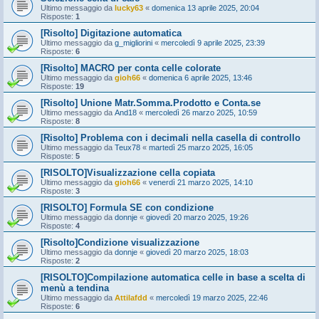
Ultimo messaggio da
lucky63
«
domenica 13 aprile 2025, 20:04
Risposte:
1
[Risolto] Digitazione automatica
Ultimo messaggio da
g_migliorini
«
mercoledì 9 aprile 2025, 23:39
Risposte:
6
[Risolto] MACRO per conta celle colorate
Ultimo messaggio da
gioh66
«
domenica 6 aprile 2025, 13:46
Risposte:
19
[Risolto] Unione Matr.Somma.Prodotto e Conta.se
Ultimo messaggio da
And18
«
mercoledì 26 marzo 2025, 10:59
Risposte:
8
[Risolto] Problema con i decimali nella casella di controllo
Ultimo messaggio da
Teux78
«
martedì 25 marzo 2025, 16:05
Risposte:
5
[RISOLTO]Visualizzazione cella copiata
Ultimo messaggio da
gioh66
«
venerdì 21 marzo 2025, 14:10
Risposte:
3
[RISOLTO] Formula SE con condizione
Ultimo messaggio da
donnje
«
giovedì 20 marzo 2025, 19:26
Risposte:
4
[Risolto]Condizione visualizzazione
Ultimo messaggio da
donnje
«
giovedì 20 marzo 2025, 18:03
Risposte:
2
[RISOLTO]Compilazione automatica celle in base a scelta di
menù a tendina
Ultimo messaggio da
Attilafdd
«
mercoledì 19 marzo 2025, 22:46
Risposte:
6