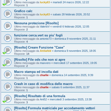
Ultimo messaggio da
lucky63
«
martedì 24 marzo 2026, 12:22
Risposte:
1
Grafico calc
Ultimo messaggio da
lucky63
«
sabato 28 febbraio 2026, 20:52
Risposte:
1
Nessuna protezione [Risolto]
Ultimo messaggio da
ValerioV
«
venerdì 6 febbraio 2026, 12:05
Risposte:
2
funzione cerca.vert su piu' fogli
Ultimo messaggio da
antonio73
«
domenica 9 novembre 2025, 21:11
Risposte:
4
[Risolto] Creare Funzione "Case"
Ultimo messaggio da
Attilafdd
«
domenica 9 novembre 2025, 18:05
Risposte:
14
[Risolto] File ods che non si apre
Ultimo messaggio da
maxvero
«
mercoledì 17 settembre 2025, 19:05
Risposte:
2
Macro stampa ed incolla dati
Ultimo messaggio da
charlie
«
domenica 14 settembre 2025, 9:39
Risposte:
1
Crash in caso di modifica delle macro
Ultimo messaggio da
charlie
«
sabato 6 settembre 2025, 11:37
Risposte:
1
[Risolto] Risultato di una formula
Ultimo messaggio da
Ant52
«
mercoledì 3 settembre 2025, 13:38
Risposte:
3
[Risolto] Formula matriciale per accodamento vettori