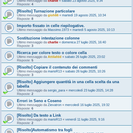
Ultimo messaggio da
charlie
«
sabato 23 agosto 2025, 9:34
Risposte:
4
[Risolto] Turnazione particolare
Ultimo messaggio da
gioh66
«
martedì 19 agosto 2025, 10:34
Risposte:
8
Importo fissato in celle riepilogative.
Ultimo messaggio da
Massimo.1973
«
martedì 5 agosto 2025, 10:13
Sostituzione intestazione colonne
Ultimo messaggio da
charlie
«
domenica 27 luglio 2025, 16:40
Risposte:
3
Ricerca per colore testo o colore cella
Ultimo messaggio da
Attilafdd
«
sabato 26 luglio 2025, 23:02
Risposte:
5
[Risolto] Copiare il contenuto dei commenti
Ultimo messaggio da
marioR13
«
sabato 26 luglio 2025, 10:26
Risposte:
3
[Risolto] Aggiungere quantità in una cella scelta da una
tabella
Ultimo messaggio da
sergio_para
«
mercoledì 23 luglio 2025, 14:28
Risposte:
2
Errori in Seno e Coseno
Ultimo messaggio da
Zievatron
«
mercoledì 16 luglio 2025, 19:32
Risposte:
6
[Risolto] Da testo a Link
Ultimo messaggio da
marioR13
«
venerdì 11 luglio 2025, 9:16
Risposte:
2
[Risolto]Automatismo tra fogli