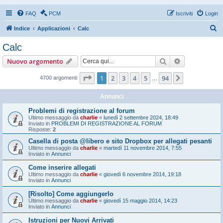
FAQ
PCM
Iscriviti
Login
C
Indice
Applicazioni
Calc
e
Calc
r
Cerca
Ricerca avan
Nuovo argomento
c
a
Pagina
1
di
94
1
2
3
4
5
94
Prossimo
4700 argomenti
…
Annunci
Problemi di registrazione al forum
Ultimo messaggio da
charlie
«
lunedì 2 settembre 2024, 18:49
Inviato in
PROBLEMI DI REGISTRAZIONE AL FORUM
Risposte:
2
Casella di posta @libero e sito Dropbox per allegati pesanti
Ultimo messaggio da
charlie
«
martedì 11 novembre 2014, 7:55
Inviato in
Annunci
Come inserire allegati
Ultimo messaggio da
charlie
«
giovedì 6 novembre 2014, 19:18
Inviato in
Annunci
[Risolto] Come aggiungerlo
Ultimo messaggio da
charlie
«
giovedì 15 maggio 2014, 14:23
Inviato in
Annunci
Istruzioni per Nuovi Arrivati