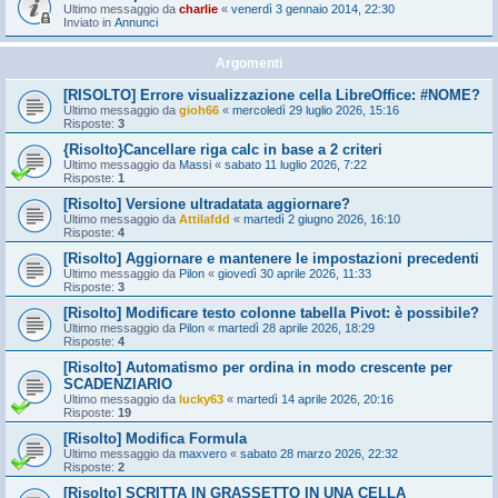
Ultimo messaggio da
charlie
«
venerdì 3 gennaio 2014, 22:30
Inviato in
Annunci
Argomenti
[RISOLTO] Errore visualizzazione cella LibreOffice: #NOME?
Ultimo messaggio da
gioh66
«
mercoledì 29 luglio 2026, 15:16
Risposte:
3
{Risolto}Cancellare riga calc in base a 2 criteri
Ultimo messaggio da
Massi
«
sabato 11 luglio 2026, 7:22
Risposte:
1
[Risolto] Versione ultradatata aggiornare?
Ultimo messaggio da
Attilafdd
«
martedì 2 giugno 2026, 16:10
Risposte:
4
[Risolto] Aggiornare e mantenere le impostazioni precedenti
Ultimo messaggio da
Pilon
«
giovedì 30 aprile 2026, 11:33
Risposte:
3
[Risolto] Modificare testo colonne tabella Pivot: è possibile?
Ultimo messaggio da
Pilon
«
martedì 28 aprile 2026, 18:29
Risposte:
4
[Risolto] Automatismo per ordina in modo crescente per
SCADENZIARIO
Ultimo messaggio da
lucky63
«
martedì 14 aprile 2026, 20:16
Risposte:
19
[Risolto] Modifica Formula
Ultimo messaggio da
maxvero
«
sabato 28 marzo 2026, 22:32
Risposte:
2
[Risolto] SCRITTA IN GRASSETTO IN UNA CELLA