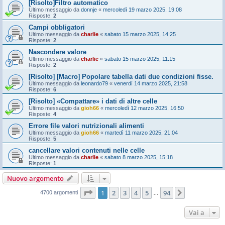
[Risolto]Filtro automatico
Ultimo messaggio da
donnje
«
mercoledì 19 marzo 2025, 19:08
Risposte:
2
Campi obbligatori
Ultimo messaggio da
charlie
«
sabato 15 marzo 2025, 14:25
Risposte:
2
Nascondere valore
Ultimo messaggio da
charlie
«
sabato 15 marzo 2025, 11:15
Risposte:
2
[Risolto] [Macro] Popolare tabella dati due condizioni fisse.
Ultimo messaggio da
leonardo79
«
venerdì 14 marzo 2025, 21:58
Risposte:
6
[Risolto] «Compattare» i dati di altre celle
Ultimo messaggio da
gioh66
«
mercoledì 12 marzo 2025, 16:50
Risposte:
4
Errore file valori nutrizionali alimenti
Ultimo messaggio da
gioh66
«
martedì 11 marzo 2025, 21:04
Risposte:
5
cancellare valori contenuti nelle celle
Ultimo messaggio da
charlie
«
sabato 8 marzo 2025, 15:18
Risposte:
1
Nuovo argomento
Pagina
1
di
94
1
2
3
4
5
94
Prossimo
4700 argomenti
…
Vai a