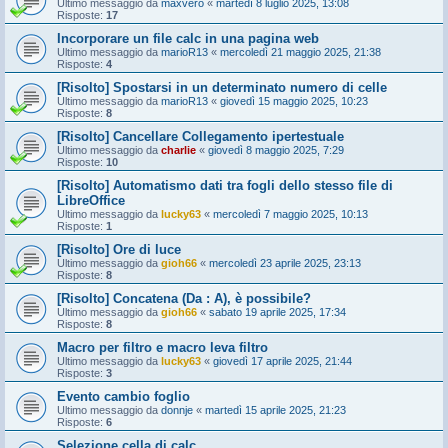
Ultimo messaggio da
maxvero
«
martedì 8 luglio 2025, 13:08
Risposte:
17
Incorporare un file calc in una pagina web
Ultimo messaggio da
marioR13
«
mercoledì 21 maggio 2025, 21:38
Risposte:
4
[Risolto] Spostarsi in un determinato numero di celle
Ultimo messaggio da
marioR13
«
giovedì 15 maggio 2025, 10:23
Risposte:
8
[Risolto] Cancellare Collegamento ipertestuale
Ultimo messaggio da
charlie
«
giovedì 8 maggio 2025, 7:29
Risposte:
10
[Risolto] Automatismo dati tra fogli dello stesso file di
LibreOffice
Ultimo messaggio da
lucky63
«
mercoledì 7 maggio 2025, 10:13
Risposte:
1
[Risolto] Ore di luce
Ultimo messaggio da
gioh66
«
mercoledì 23 aprile 2025, 23:13
Risposte:
8
[Risolto] Concatena (Da : A), è possibile?
Ultimo messaggio da
gioh66
«
sabato 19 aprile 2025, 17:34
Risposte:
8
Macro per filtro e macro leva filtro
Ultimo messaggio da
lucky63
«
giovedì 17 aprile 2025, 21:44
Risposte:
3
Evento cambio foglio
Ultimo messaggio da
donnje
«
martedì 15 aprile 2025, 21:23
Risposte:
6
Selezione cella di calc