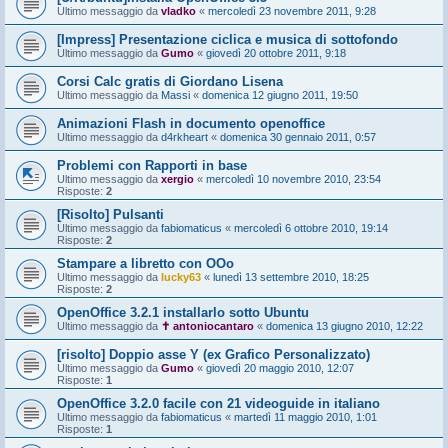
Ultimo messaggio da
vladko
«
mercoledì 23 novembre 2011, 9:28
[Impress] Presentazione ciclica e musica di sottofondo
Ultimo messaggio da
Gumo
«
giovedì 20 ottobre 2011, 9:18
Corsi Calc gratis di Giordano Lisena
Ultimo messaggio da
Massi
«
domenica 12 giugno 2011, 19:50
Animazioni Flash in documento openoffice
Ultimo messaggio da
d4rkheart
«
domenica 30 gennaio 2011, 0:57
Problemi con Rapporti in base
Ultimo messaggio da
xergio
«
mercoledì 10 novembre 2010, 23:54
Risposte:
2
[Risolto] Pulsanti
Ultimo messaggio da
fabiomaticus
«
mercoledì 6 ottobre 2010, 19:14
Risposte:
2
Stampare a libretto con OOo
Ultimo messaggio da
lucky63
«
lunedì 13 settembre 2010, 18:25
Risposte:
2
OpenOffice 3.2.1 installarlo sotto Ubuntu
Ultimo messaggio da
✝ antoniocantaro
«
domenica 13 giugno 2010, 12:22
[risolto] Doppio asse Y (ex Grafico Personalizzato)
Ultimo messaggio da
Gumo
«
giovedì 20 maggio 2010, 12:07
Risposte:
1
OpenOffice 3.2.0 facile con 21 videoguide in italiano
Ultimo messaggio da
fabiomaticus
«
martedì 11 maggio 2010, 1:01
Risposte:
1