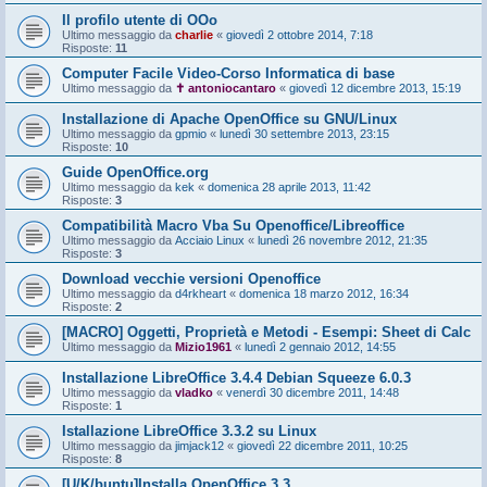
Il profilo utente di OOo
Ultimo messaggio da
charlie
«
giovedì 2 ottobre 2014, 7:18
Risposte:
11
Computer Facile Video-Corso Informatica di base
Ultimo messaggio da
✝ antoniocantaro
«
giovedì 12 dicembre 2013, 15:19
Installazione di Apache OpenOffice su GNU/Linux
Ultimo messaggio da
gpmio
«
lunedì 30 settembre 2013, 23:15
Risposte:
10
Guide OpenOffice.org
Ultimo messaggio da
kek
«
domenica 28 aprile 2013, 11:42
Risposte:
3
Compatibilità Macro Vba Su Openoffice/Libreoffice
Ultimo messaggio da
Acciaio Linux
«
lunedì 26 novembre 2012, 21:35
Risposte:
3
Download vecchie versioni Openoffice
Ultimo messaggio da
d4rkheart
«
domenica 18 marzo 2012, 16:34
Risposte:
2
[MACRO] Oggetti, Proprietà e Metodi - Esempi: Sheet di Calc
Ultimo messaggio da
Mizio1961
«
lunedì 2 gennaio 2012, 14:55
Installazione LibreOffice 3.4.4 Debian Squeeze 6.0.3
Ultimo messaggio da
vladko
«
venerdì 30 dicembre 2011, 14:48
Risposte:
1
Istallazione LibreOffice 3.3.2 su Linux
Ultimo messaggio da
jimjack12
«
giovedì 22 dicembre 2011, 10:25
Risposte:
8
[U/K/buntu]Installa OpenOffice 3.3