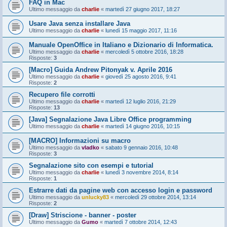
FAQ in Mac
Ultimo messaggio da
charlie
«
martedì 27 giugno 2017, 18:27
Usare Java senza installare Java
Ultimo messaggio da
charlie
«
lunedì 15 maggio 2017, 11:16
Manuale OpenOffice in Italiano e Dizionario di Informatica.
Ultimo messaggio da
charlie
«
mercoledì 5 ottobre 2016, 18:28
Risposte:
3
[Macro] Guida Andrew Pitonyak v. Aprile 2016
Ultimo messaggio da
charlie
«
giovedì 25 agosto 2016, 9:41
Risposte:
2
Recupero file corrotti
Ultimo messaggio da
charlie
«
martedì 12 luglio 2016, 21:29
Risposte:
13
[Java] Segnalazione Java Libre Office programming
Ultimo messaggio da
charlie
«
martedì 14 giugno 2016, 10:15
[MACRO] Informazioni su macro
Ultimo messaggio da
vladko
«
sabato 9 gennaio 2016, 10:48
Risposte:
3
Segnalazione sito con esempi e tutorial
Ultimo messaggio da
charlie
«
lunedì 3 novembre 2014, 8:14
Risposte:
1
Estrarre dati da pagine web con accesso login e password
Ultimo messaggio da
unlucky83
«
mercoledì 29 ottobre 2014, 13:14
Risposte:
2
[Draw] Striscione - banner - poster
Ultimo messaggio da
Gumo
«
martedì 7 ottobre 2014, 12:43