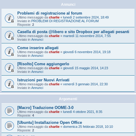
Annunci
Problemi di registrazione al forum
Ultimo messaggio da
charlie
«
lunedì 2 settembre 2024, 18:49
Inviato in
PROBLEMI DI REGISTRAZIONE AL FORUM
Risposte:
2
Casella di posta @libero e sito Dropbox per allegati pesanti
Ultimo messaggio da
charlie
«
martedì 11 novembre 2014, 7:55
Inviato in
Annunci
Come inserire allegati
Ultimo messaggio da
charlie
«
giovedì 6 novembre 2014, 19:18
Inviato in
Annunci
[Risolto] Come aggiungerlo
Ultimo messaggio da
charlie
«
giovedì 15 maggio 2014, 14:23
Inviato in
Annunci
Istruzioni per Nuovi Arrivati
Ultimo messaggio da
charlie
«
venerdì 3 gennaio 2014, 22:30
Inviato in
Annunci
Argomenti
[Macro] Traduzione OOME-3-0
Ultimo messaggio da
charlie
«
lunedì 4 ottobre 2021, 8:35
Risposte:
4
[Ubuntu] Installazione Open Office
Ultimo messaggio da
charlie
«
domenica 25 febbraio 2018, 10:10
Risposte:
2