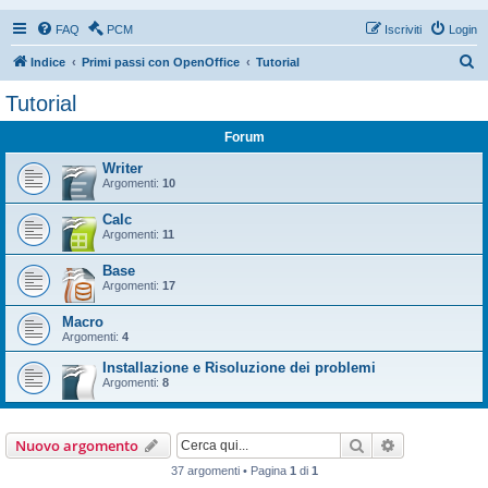
FAQ
PCM
Iscriviti
Login
C
Indice
Primi passi con OpenOffice
Tutorial
e
Tutorial
r
Forum
c
a
Writer
Argomenti:
10
Calc
Argomenti:
11
Base
Argomenti:
17
Macro
Argomenti:
4
Installazione e Risoluzione dei problemi
Argomenti:
8
Cerca
Ricerca avan
Nuovo argomento
37 argomenti • Pagina
1
di
1