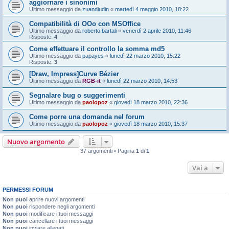
aggiornare i sinonimi
Ultimo messaggio da
zuandiudin
«
martedì 4 maggio 2010, 18:22
Compatibilità di OOo con MSOffice
Ultimo messaggio da
roberto.bartali
«
venerdì 2 aprile 2010, 11:46
Risposte:
4
Come effettuare il controllo la somma md5
Ultimo messaggio da
papayes
«
lunedì 22 marzo 2010, 15:22
Risposte:
3
[Draw, Impress]Curve Bézier
Ultimo messaggio da
RGB-it
«
lunedì 22 marzo 2010, 14:53
Segnalare bug o suggerimenti
Ultimo messaggio da
paolopoz
«
giovedì 18 marzo 2010, 22:36
Come porre una domanda nel forum
Ultimo messaggio da
paolopoz
«
giovedì 18 marzo 2010, 15:37
Nuovo argomento
37 argomenti • Pagina
1
di
1
Vai a
PERMESSI FORUM
Non puoi
aprire nuovi argomenti
Non puoi
rispondere negli argomenti
Non puoi
modificare i tuoi messaggi
Non puoi
cancellare i tuoi messaggi
Non puoi
inviare allegati