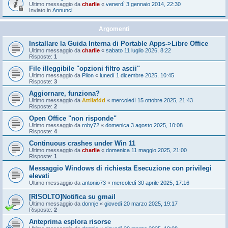
Ultimo messaggio da
charlie
«
venerdì 3 gennaio 2014, 22:30
Inviato in
Annunci
Argomenti
Installare la Guida Interna di Portable Apps->Libre Office
Ultimo messaggio da
charlie
«
sabato 11 luglio 2026, 8:22
Risposte:
1
File illeggibile "opzioni filtro ascii"
Ultimo messaggio da
Pilon
«
lunedì 1 dicembre 2025, 10:45
Risposte:
3
Aggiornare, funziona?
Ultimo messaggio da
Attilafdd
«
mercoledì 15 ottobre 2025, 21:43
Risposte:
2
Open Office "non risponde"
Ultimo messaggio da
roby72
«
domenica 3 agosto 2025, 10:08
Risposte:
4
Continuous crashes under Win 11
Ultimo messaggio da
charlie
«
domenica 11 maggio 2025, 21:00
Risposte:
1
Messaggio Windows di richiesta Esecuzione con privilegi
elevati
Ultimo messaggio da
antonio73
«
mercoledì 30 aprile 2025, 17:16
[RISOLTO]Notifica su gmail
Ultimo messaggio da
donnje
«
giovedì 20 marzo 2025, 19:17
Risposte:
2
Anteprima esplora risorse