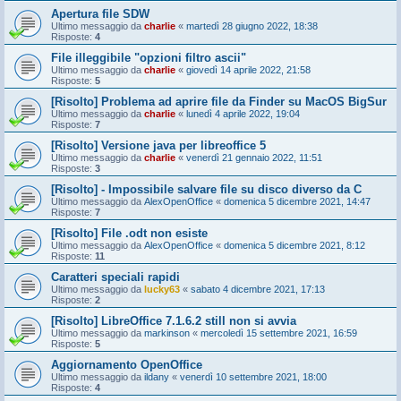
Apertura file SDW
Ultimo messaggio da
charlie
«
martedì 28 giugno 2022, 18:38
Risposte:
4
File illeggibile "opzioni filtro ascii"
Ultimo messaggio da
charlie
«
giovedì 14 aprile 2022, 21:58
Risposte:
5
[Risolto] Problema ad aprire file da Finder su MacOS BigSur
Ultimo messaggio da
charlie
«
lunedì 4 aprile 2022, 19:04
Risposte:
7
[Risolto] Versione java per libreoffice 5
Ultimo messaggio da
charlie
«
venerdì 21 gennaio 2022, 11:51
Risposte:
3
[Risolto] - Impossibile salvare file su disco diverso da C
Ultimo messaggio da
AlexOpenOffice
«
domenica 5 dicembre 2021, 14:47
Risposte:
7
[Risolto] File .odt non esiste
Ultimo messaggio da
AlexOpenOffice
«
domenica 5 dicembre 2021, 8:12
Risposte:
11
Caratteri speciali rapidi
Ultimo messaggio da
lucky63
«
sabato 4 dicembre 2021, 17:13
Risposte:
2
[Risolto] LibreOffice 7.1.6.2 still non si avvia
Ultimo messaggio da
markinson
«
mercoledì 15 settembre 2021, 16:59
Risposte:
5
Aggiornamento OpenOffice
Ultimo messaggio da
ildany
«
venerdì 10 settembre 2021, 18:00
Risposte:
4