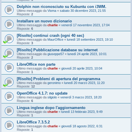
Dolphin non riconosciuto su Kubuntu con i3WM.
Ultimo messaggio da
Vioma
«
sabato 30 dicembre 2023, 21:55
Risposte:
2
Installare un nuovo dizionario
Ultimo messaggio da
charlie
«
venerdì 17 novembre 2023, 17:04
Risposte:
6
[Risolto] continui crash (ogni 40 sec)
Ultimo messaggio da
MaurOffice
«
lunedì 18 settembre 2023, 19:10
Risposte:
3
[Risolto] Pubblicazione database su internet
Ultimo messaggio da
giuseppe57
«
lunedì 24 aprile 2023, 10:01
Risposte:
2
LibreOffice non parte
Ultimo messaggio da
charlie
«
giovedì 20 aprile 2023, 10:04
Risposte:
1
[Risolto] Problemi di apertura del programma
Ultimo messaggio da
geronimo
«
lunedì 20 marzo 2023, 11:20
Risposte:
12
OpenOffice 4.1.7: no update
Ultimo messaggio da
silgiolo
«
venerdì 3 marzo 2023, 18:20
Risposte:
6
Lingua inglese dopo l'aggiornamento
Ultimo messaggio da
charlie
«
lunedì 13 febbraio 2023, 9:49
Risposte:
1
LibreOffice 7.3.5.2
Ultimo messaggio da
charlie
«
giovedì 18 agosto 2022, 6:31
Risposte:
1