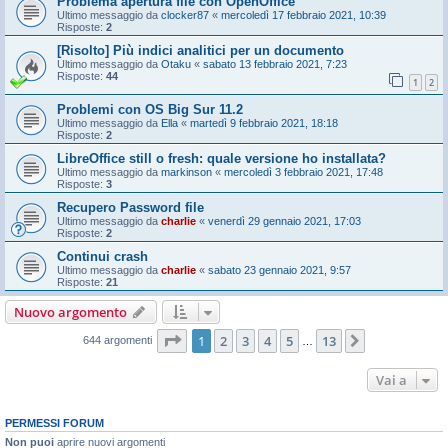
Problema apertura file con OpenOffice
Ultimo messaggio da
clocker87
«
mercoledì 17 febbraio 2021, 10:39
Risposte:
2
[Risolto] Più indici analitici per un documento
Ultimo messaggio da
Otaku
«
sabato 13 febbraio 2021, 7:23
Risposte:
44
1
2
Problemi con OS Big Sur 11.2
Ultimo messaggio da
Ella
«
martedì 9 febbraio 2021, 18:18
Risposte:
2
LibreOffice still o fresh: quale versione ho installata?
Ultimo messaggio da
markinson
«
mercoledì 3 febbraio 2021, 17:48
Risposte:
3
Recupero Password file
Ultimo messaggio da
charlie
«
venerdì 29 gennaio 2021, 17:03
Risposte:
2
Continui crash
Ultimo messaggio da
charlie
«
sabato 23 gennaio 2021, 9:57
Risposte:
21
Nuovo argomento
Pagina
1
di
13
1
2
3
4
5
13
Prossimo
644 argomenti
…
Vai a
PERMESSI FORUM
Non puoi
aprire nuovi argomenti