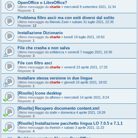
OpenOffice o LibreOffice?
Ultimo messaggio da
charlie
«
mercoledì 8 settembre 2021, 11:34
Risposte:
1
Problema filtro ascii ma con esiti diversi dal solito
Ultimo messaggio da
Manolo Zwei
«
sabato 31 luglio 2021, 22:35
Risposte:
12
Installazione Dizionario
Ultimo messaggio da
charlie
«
lunedì 19 luglio 2021, 18:50
Risposte:
1
File che crasha e non salva
Ultimo messaggio da
sofidecca
«
venerdì 7 maggio 2021, 10:36
Risposte:
3
File con filtro asci
Ultimo messaggio da
charlie
«
venerdì 23 aprile 2021, 17:25
Risposte:
6
Installare stessa versione in due lingue
Ultimo messaggio da
charlie
«
giovedì 15 aprile 2021, 18:02
Risposte:
1
[Risolto] Icone desktop
Ultimo messaggio da
alfonso
«
mercoledì 14 aprile 2021, 8:24
Risposte:
2
[Risolto] Recupero documento content.xml
Ultimo messaggio da
stafe
«
domenica 4 aprile 2021, 19:28
Risposte:
3
[Risolto] Installazione pacchetto lingua LO 7.0.5 e 7.1.1
Ultimo messaggio da
theirish
«
sabato 3 aprile 2021, 11:23
Risposte:
4