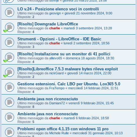
Ultimo messaggio da
donnje
«
giovedì 20 marzo 2025, 19:08
LO v.24 - Posizione elenco voci in controlli
Ultimo messaggio da
geovign
«
giovedì 21 novembre 2024, 9:00
Risposte:
2
[Risolto] Downgrade LibreOffice
Ultimo messaggio da
charlie
«
martedì 3 settembre 2024, 13:28
Risposte:
4
Strumenti - Opzioni - LibreOffice - IDE Basic
Ultimo messaggio da
charlie
«
lunedì 2 settembre 2024, 18:56
Risposte:
3
[Risolto] Installazione su un monitor di 41 pollici
Ultimo messaggio da
allievo65
«
domenica 18 agosto 2024, 18:30
Risposte:
4
[Risolto]Libreoffice 7.5.3 malware bytes rileva exploit
Ultimo messaggio da
nickGiard
«
giovedì 14 marzo 2024, 22:00
Risposte:
2
Gestione estensioni. Calc LBO per Ubuntu. Lox365 5.0
Ultimo messaggio da
FraTempo
«
mercoledì 14 febbraio 2024, 11:51
Risposte:
4
Ambiente java non riconosciuto
Ultimo messaggio da
Damiani72
«
venerdì 9 febbraio 2024, 15:45
Risposte:
8
Ambiente java non riconosciuto
Ultimo messaggio da
charlie
«
martedì 6 febbraio 2024, 18:58
Risposte:
5
Problemi open office 4.1.15 con windows 11 pro
Ultimo messaggio da
Michele Rulle
«
mercoledì 31 gennaio 2024, 10:13
Risposte:
5