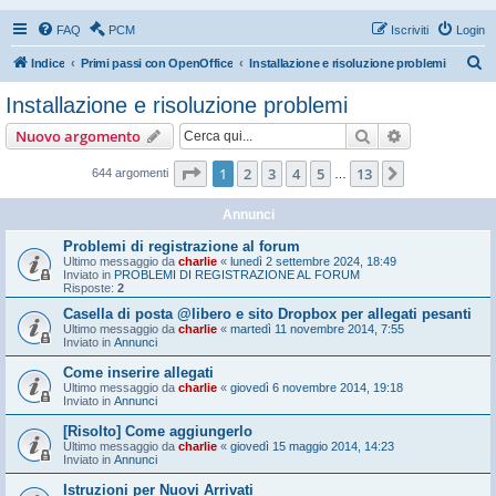
FAQ
PCM
Iscriviti
Login
C
Indice
Primi passi con OpenOffice
Installazione e risoluzione problemi
e
Installazione e risoluzione problemi
r
Cerca
Ricerca avan
Nuovo argomento
c
a
Pagina
1
di
13
1
2
3
4
5
13
Prossimo
644 argomenti
…
Annunci
Problemi di registrazione al forum
Ultimo messaggio da
charlie
«
lunedì 2 settembre 2024, 18:49
Inviato in
PROBLEMI DI REGISTRAZIONE AL FORUM
Risposte:
2
Casella di posta @libero e sito Dropbox per allegati pesanti
Ultimo messaggio da
charlie
«
martedì 11 novembre 2014, 7:55
Inviato in
Annunci
Come inserire allegati
Ultimo messaggio da
charlie
«
giovedì 6 novembre 2014, 19:18
Inviato in
Annunci
[Risolto] Come aggiungerlo
Ultimo messaggio da
charlie
«
giovedì 15 maggio 2014, 14:23
Inviato in
Annunci
Istruzioni per Nuovi Arrivati