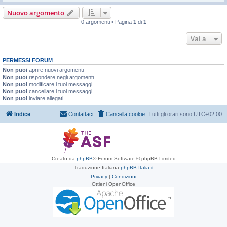
Nuovo argomento
0 argomenti • Pagina
1
di
1
Vai a
PERMESSI FORUM
Non puoi
aprire nuovi argomenti
Non puoi
rispondere negli argomenti
Non puoi
modificare i tuoi messaggi
Non puoi
cancellare i tuoi messaggi
Non puoi
inviare allegati
Indice
Contattaci
Cancella cookie
Tutti gli orari sono
UTC+02:00
Creato da
phpBB
® Forum Software © phpBB Limited
Traduzione Italiana
phpBB-Italia.it
Privacy
|
Condizioni
Ottieni OpenOffice