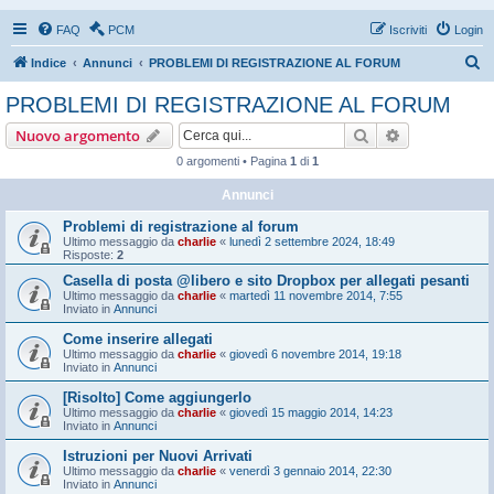
FAQ
PCM
Iscriviti
Login
C
Indice
Annunci
PROBLEMI DI REGISTRAZIONE AL FORUM
e
PROBLEMI DI REGISTRAZIONE AL FORUM
r
Cerca
Ricerca avan
Nuovo argomento
c
0 argomenti • Pagina
1
di
1
a
Annunci
Problemi di registrazione al forum
Ultimo messaggio da
charlie
«
lunedì 2 settembre 2024, 18:49
Risposte:
2
Casella di posta @libero e sito Dropbox per allegati pesanti
Ultimo messaggio da
charlie
«
martedì 11 novembre 2014, 7:55
Inviato in
Annunci
Come inserire allegati
Ultimo messaggio da
charlie
«
giovedì 6 novembre 2014, 19:18
Inviato in
Annunci
[Risolto] Come aggiungerlo
Ultimo messaggio da
charlie
«
giovedì 15 maggio 2014, 14:23
Inviato in
Annunci
Istruzioni per Nuovi Arrivati
Ultimo messaggio da
charlie
«
venerdì 3 gennaio 2014, 22:30
Inviato in
Annunci