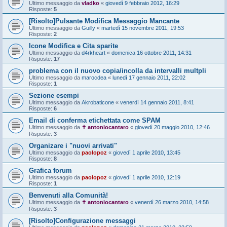
Ultimo messaggio da
vladko
«
giovedì 9 febbraio 2012, 16:29
Risposte:
5
[Risolto]Pulsante Modifica Messaggio Mancante
Ultimo messaggio da
Guilly
«
martedì 15 novembre 2011, 19:53
Risposte:
2
Icone Modifica e Cita sparite
Ultimo messaggio da
d4rkheart
«
domenica 16 ottobre 2011, 14:31
Risposte:
17
problema con il nuovo copia/incolla da intervalli multpli
Ultimo messaggio da
marocdea
«
lunedì 17 gennaio 2011, 22:02
Risposte:
1
Sezione esempi
Ultimo messaggio da
Akrobaticone
«
venerdì 14 gennaio 2011, 8:41
Risposte:
6
Email di conferma etichettata come SPAM
Ultimo messaggio da
✝ antoniocantaro
«
giovedì 20 maggio 2010, 12:46
Risposte:
3
Organizare i "nuovi arrivati"
Ultimo messaggio da
paolopoz
«
giovedì 1 aprile 2010, 13:45
Risposte:
8
Grafica forum
Ultimo messaggio da
paolopoz
«
giovedì 1 aprile 2010, 12:19
Risposte:
1
Benvenuti alla Comunità!
Ultimo messaggio da
✝ antoniocantaro
«
venerdì 26 marzo 2010, 14:58
Risposte:
3
[Risolto]Configurazione messaggi