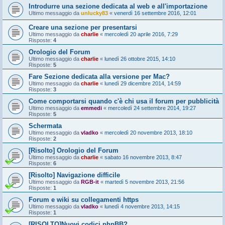
Introdurre una sezione dedicata al web e all'importazione
Ultimo messaggio da
unlucky83
«
venerdì 16 settembre 2016, 12:01
Creare una sezione per presentarsi
Ultimo messaggio da
charlie
«
mercoledì 20 aprile 2016, 7:29
Risposte:
4
Orologio del Forum
Ultimo messaggio da
charlie
«
lunedì 26 ottobre 2015, 14:10
Risposte:
5
Fare Sezione dedicata alla versione per Mac?
Ultimo messaggio da
charlie
«
lunedì 29 dicembre 2014, 14:59
Risposte:
3
Come comportarsi quando c'è chi usa il forum per pubblicità
Ultimo messaggio da
emmedi
«
mercoledì 24 settembre 2014, 19:27
Risposte:
5
Schermata
Ultimo messaggio da
vladko
«
mercoledì 20 novembre 2013, 18:10
Risposte:
2
[Risolto] Orologio del Forum
Ultimo messaggio da
charlie
«
sabato 16 novembre 2013, 8:47
Risposte:
6
[Risolto] Navigazione difficile
Ultimo messaggio da
RGB-it
«
martedì 5 novembre 2013, 21:56
Risposte:
1
Forum e wiki su collegamenti https
Ultimo messaggio da
vladko
«
lunedì 4 novembre 2013, 14:15
Risposte:
1
[RISOLTO]Nuovi codici phpBB?