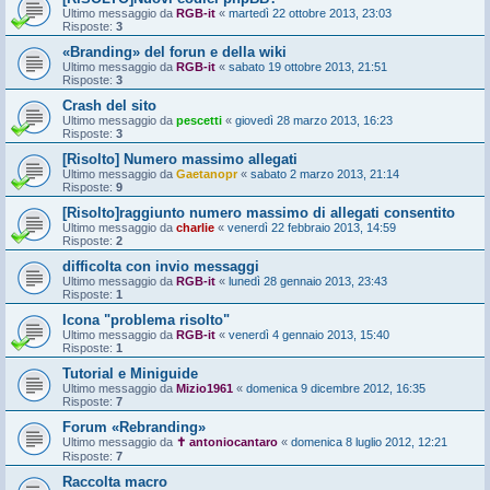
Ultimo messaggio da
RGB-it
«
martedì 22 ottobre 2013, 23:03
Risposte:
3
«Branding» del forun e della wiki
Ultimo messaggio da
RGB-it
«
sabato 19 ottobre 2013, 21:51
Risposte:
3
Crash del sito
Ultimo messaggio da
pescetti
«
giovedì 28 marzo 2013, 16:23
Risposte:
3
[Risolto] Numero massimo allegati
Ultimo messaggio da
Gaetanopr
«
sabato 2 marzo 2013, 21:14
Risposte:
9
[Risolto]raggiunto numero massimo di allegati consentito
Ultimo messaggio da
charlie
«
venerdì 22 febbraio 2013, 14:59
Risposte:
2
difficolta con invio messaggi
Ultimo messaggio da
RGB-it
«
lunedì 28 gennaio 2013, 23:43
Risposte:
1
Icona "problema risolto"
Ultimo messaggio da
RGB-it
«
venerdì 4 gennaio 2013, 15:40
Risposte:
1
Tutorial e Miniguide
Ultimo messaggio da
Mizio1961
«
domenica 9 dicembre 2012, 16:35
Risposte:
7
Forum «Rebranding»
Ultimo messaggio da
✝ antoniocantaro
«
domenica 8 luglio 2012, 12:21
Risposte:
7
Raccolta macro