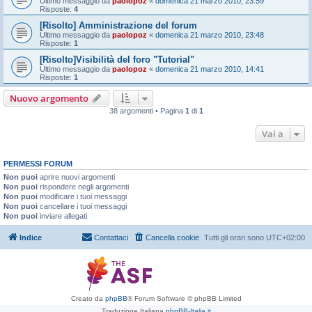
Ultimo messaggio da
paolopoz
«
domenica 21 marzo 2010, 23:59
Risposte:
4
[Risolto] Amministrazione del forum
Ultimo messaggio da
paolopoz
«
domenica 21 marzo 2010, 23:48
Risposte:
1
[Risolto]Visibilità del foro "Tutorial"
Ultimo messaggio da
paolopoz
«
domenica 21 marzo 2010, 14:41
Risposte:
1
Nuovo argomento
38 argomenti • Pagina
1
di
1
Vai a
PERMESSI FORUM
Non puoi
aprire nuovi argomenti
Non puoi
rispondere negli argomenti
Non puoi
modificare i tuoi messaggi
Non puoi
cancellare i tuoi messaggi
Non puoi
inviare allegati
Indice
Contattaci
Cancella cookie
Tutti gli orari sono
UTC+02:00
Creato da
phpBB
® Forum Software © phpBB Limited
Traduzione Italiana
phpBB-Italia.it