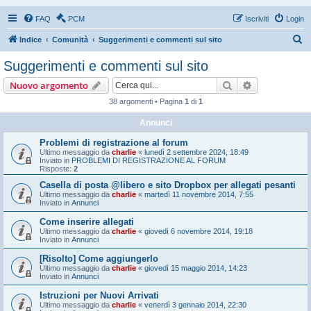
FAQ
PCM
Iscriviti
Login
C
Indice
Comunità
Suggerimenti e commenti sul sito
e
Suggerimenti e commenti sul sito
r
Cerca
Ricerca avan
Nuovo argomento
c
38 argomenti • Pagina
1
di
1
a
Annunci
Problemi di registrazione al forum
Ultimo messaggio da
charlie
«
lunedì 2 settembre 2024, 18:49
Inviato in
PROBLEMI DI REGISTRAZIONE AL FORUM
Risposte:
2
Casella di posta @libero e sito Dropbox per allegati pesanti
Ultimo messaggio da
charlie
«
martedì 11 novembre 2014, 7:55
Inviato in
Annunci
Come inserire allegati
Ultimo messaggio da
charlie
«
giovedì 6 novembre 2014, 19:18
Inviato in
Annunci
[Risolto] Come aggiungerlo
Ultimo messaggio da
charlie
«
giovedì 15 maggio 2014, 14:23
Inviato in
Annunci
Istruzioni per Nuovi Arrivati
Ultimo messaggio da
charlie
«
venerdì 3 gennaio 2014, 22:30