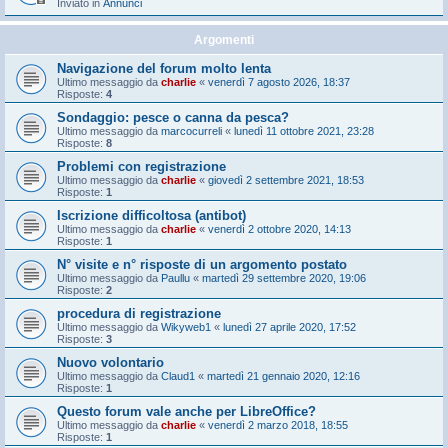
Inviato in
Annunci
Argomenti
Navigazione del forum molto lenta
Ultimo messaggio da
charlie
«
venerdì 7 agosto 2026, 18:37
Risposte:
4
Sondaggio: pesce o canna da pesca?
Ultimo messaggio da
marcocurreli
«
lunedì 11 ottobre 2021, 23:28
Risposte:
8
Problemi con registrazione
Ultimo messaggio da
charlie
«
giovedì 2 settembre 2021, 18:53
Risposte:
1
Iscrizione difficoltosa (antibot)
Ultimo messaggio da
charlie
«
venerdì 2 ottobre 2020, 14:13
Risposte:
1
N° visite e n° risposte di un argomento postato
Ultimo messaggio da
Paullu
«
martedì 29 settembre 2020, 19:06
Risposte:
2
procedura di registrazione
Ultimo messaggio da
Wikyweb1
«
lunedì 27 aprile 2020, 17:52
Risposte:
3
Nuovo volontario
Ultimo messaggio da
Claud1
«
martedì 21 gennaio 2020, 12:16
Risposte:
1
Questo forum vale anche per LibreOffice?
Ultimo messaggio da
charlie
«
venerdì 2 marzo 2018, 18:55
Risposte:
1