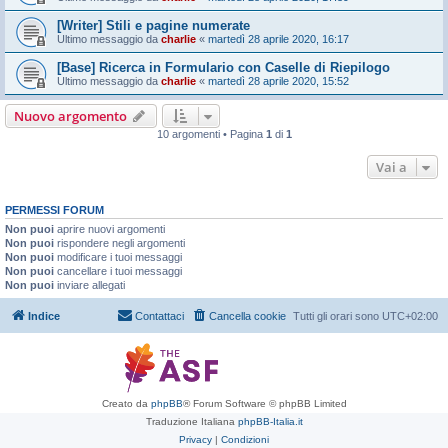
[Writer] Stili e pagine numerate
Ultimo messaggio da
charlie
«
martedì 28 aprile 2020, 16:17
[Base] Ricerca in Formulario con Caselle di Riepilogo
Ultimo messaggio da
charlie
«
martedì 28 aprile 2020, 15:52
Nuovo argomento
10 argomenti • Pagina
1
di
1
Vai a
PERMESSI FORUM
Non puoi
aprire nuovi argomenti
Non puoi
rispondere negli argomenti
Non puoi
modificare i tuoi messaggi
Non puoi
cancellare i tuoi messaggi
Non puoi
inviare allegati
Indice
Contattaci
Cancella cookie
Tutti gli orari sono
UTC+02:00
Creato da
phpBB
® Forum Software © phpBB Limited
Traduzione Italiana
phpBB-Italia.it
Privacy
|
Condizioni