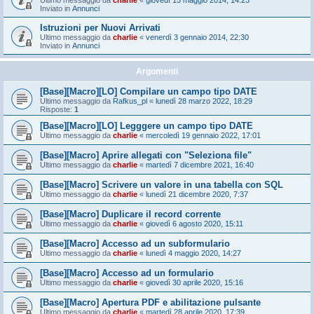
Ultimo messaggio da
charlie
«
giovedì 15 maggio 2014, 14:23
Inviato in
Annunci
Istruzioni per Nuovi Arrivati
Ultimo messaggio da
charlie
«
venerdì 3 gennaio 2014, 22:30
Inviato in
Annunci
Argomenti
[Base][Macro][LO] Compilare un campo tipo DATE
Ultimo messaggio da
Rafkus_pl
«
lunedì 28 marzo 2022, 18:29
Risposte:
1
[Base][Macro][LO] Legggere un campo tipo DATE
Ultimo messaggio da
charlie
«
mercoledì 19 gennaio 2022, 17:01
[Base][Macro] Aprire allegati con "Seleziona file"
Ultimo messaggio da
charlie
«
martedì 7 dicembre 2021, 16:40
[Base][Macro] Scrivere un valore in una tabella con SQL
Ultimo messaggio da
charlie
«
lunedì 21 dicembre 2020, 7:37
[Base][Macro] Duplicare il record corrente
Ultimo messaggio da
charlie
«
giovedì 6 agosto 2020, 15:11
[Base][Macro] Accesso ad un subformulario
Ultimo messaggio da
charlie
«
lunedì 4 maggio 2020, 14:27
[Base][Macro] Accesso ad un formulario
Ultimo messaggio da
charlie
«
giovedì 30 aprile 2020, 15:16
[Base][Macro] Apertura PDF e abilitazione pulsante
Ultimo messaggio da
charlie
«
martedì 28 aprile 2020, 17:39