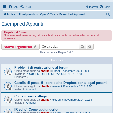
FAQ
PCM
Iscriviti
Login
C
Indice
Primi passi con OpenOffice
Esempi ed Appunti
e
Esempi ed Appunti
r
Regole del forum
c
Non inserire domande qui, utilizzare le altre sezioni con un link all'argomento di
interesse
a
Cerca
Ricerca avan
Nuovo argomento
10 argomenti • Pagina
1
di
1
Annunci
Problemi di registrazione al forum
Ultimo messaggio da
charlie
«
lunedì 2 settembre 2024, 18:49
Inviato in
PROBLEMI DI REGISTRAZIONE AL FORUM
Risposte:
2
Casella di posta @libero e sito Dropbox per allegati pesanti
Ultimo messaggio da
charlie
«
martedì 11 novembre 2014, 7:55
Inviato in
Annunci
Come inserire allegati
Ultimo messaggio da
charlie
«
giovedì 6 novembre 2014, 19:18
Inviato in
Annunci
[Risolto] Come aggiungerlo