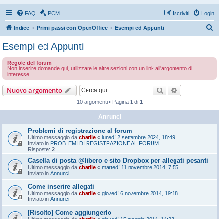
FAQ
PCM
Iscriviti
Login
C
Indice
Primi passi con OpenOffice
Esempi ed Appunti
e
Esempi ed Appunti
r
Regole del forum
c
Non inserire domande qui, utilizzare le altre sezioni con un link all'argomento di
interesse
a
Cerca
Ricerca avan
Nuovo argomento
10 argomenti • Pagina
1
di
1
Annunci
Problemi di registrazione al forum
Ultimo messaggio da
charlie
«
lunedì 2 settembre 2024, 18:49
Inviato in
PROBLEMI DI REGISTRAZIONE AL FORUM
Risposte:
2
Casella di posta @libero e sito Dropbox per allegati pesanti
Ultimo messaggio da
charlie
«
martedì 11 novembre 2014, 7:55
Inviato in
Annunci
Come inserire allegati
Ultimo messaggio da
charlie
«
giovedì 6 novembre 2014, 19:18
Inviato in
Annunci
[Risolto] Come aggiungerlo