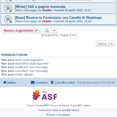
[Writer] Stili e pagine numerate
Ultimo messaggio da
charlie
«
martedì 28 aprile 2020, 16:17
[Base] Ricerca in Formulario con Caselle di Riepilogo
Ultimo messaggio da
charlie
«
martedì 28 aprile 2020, 15:52
Nuovo argomento
10 argomenti • Pagina
1
di
1
Vai a
PERMESSI FORUM
Non puoi
aprire nuovi argomenti
Non puoi
rispondere negli argomenti
Non puoi
modificare i tuoi messaggi
Non puoi
cancellare i tuoi messaggi
Non puoi
inviare allegati
Indice
Contattaci
Cancella cookie
Tutti gli orari sono
UTC+02:00
Creato da
phpBB
® Forum Software © phpBB Limited
Traduzione Italiana
phpBB-Italia.it
Privacy
|
Condizioni