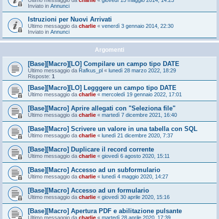
Ultimo messaggio da
charlie
«
giovedì 15 maggio 2014, 14:23
Inviato in
Annunci
Istruzioni per Nuovi Arrivati
Ultimo messaggio da
charlie
«
venerdì 3 gennaio 2014, 22:30
Inviato in
Annunci
Argomenti
[Base][Macro][LO] Compilare un campo tipo DATE
Ultimo messaggio da
Rafkus_pl
«
lunedì 28 marzo 2022, 18:29
Risposte:
1
[Base][Macro][LO] Legggere un campo tipo DATE
Ultimo messaggio da
charlie
«
mercoledì 19 gennaio 2022, 17:01
[Base][Macro] Aprire allegati con "Seleziona file"
Ultimo messaggio da
charlie
«
martedì 7 dicembre 2021, 16:40
[Base][Macro] Scrivere un valore in una tabella con SQL
Ultimo messaggio da
charlie
«
lunedì 21 dicembre 2020, 7:37
[Base][Macro] Duplicare il record corrente
Ultimo messaggio da
charlie
«
giovedì 6 agosto 2020, 15:11
[Base][Macro] Accesso ad un subformulario
Ultimo messaggio da
charlie
«
lunedì 4 maggio 2020, 14:27
[Base][Macro] Accesso ad un formulario
Ultimo messaggio da
charlie
«
giovedì 30 aprile 2020, 15:16
[Base][Macro] Apertura PDF e abilitazione pulsante
Ultimo messaggio da
charlie
«
martedì 28 aprile 2020, 17:39